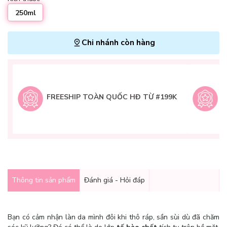
250ml
Chi nhánh còn hàng
L
H
t
FREESHIP TOÀN QUỐC HĐ TỪ #199K
9
Q
g
Thông tin sản phẩm
Đánh giá - Hỏi đáp
Bạn có cảm nhận làn da mình đôi khi thô ráp, sần sùi dù đã chăm