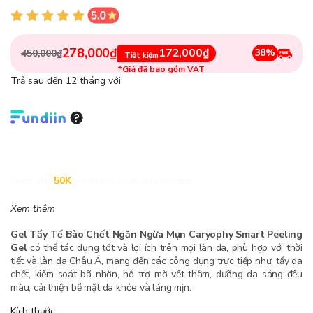
278,000₫
172,000₫
38%
450,000₫
Tiết kiệm
*Giá đã bao gồm VAT
Trả sau đến 12 tháng với
Giảm đến
50K
khi thanh toán qua Fundiin.
Xem thêm
Gel Tẩy Tế Bào Chết Ngăn Ngừa Mụn Caryophy Smart Peeling
Gel
có thể tác dụng tốt và lợi ích trên mọi làn da, phù hợp với thời
tiết và làn da Châu Á, mang đến các công dụng trực tiếp như: tẩy da
chết, kiểm soát bã nhờn, hỗ trợ mờ vết thâm, dưỡng da sáng đều
màu, cải thiện bề mặt da khỏe và láng mịn.
Kích thước