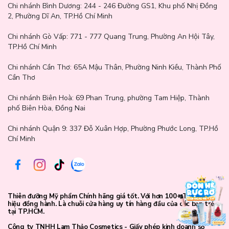
Chi nhánh Bình Dương:
244 - 246 Đường GS1, Khu phố Nhị Đồng
2, Phường Dĩ An, TP.Hồ Chí Minh
Chi nhánh Gò Vấp:
771 - 777 Quang Trung, Phường An Hội Tây,
TP.Hồ Chí Minh
Chi nhánh Cần Thơ:
65A Mậu Thân, Phường Ninh Kiều, Thành Phố
Cần Thơ
Chi nhánh Biên Hoà:
69 Phan Trung, phường Tam Hiệp, Thành
phố Biên Hòa, Đồng Nai
Chi nhánh Quận 9: 337 Đỗ Xuân Hợp, Phường Phước Long, TP.Hồ
Chí Minh
Thiên đưỡng Mỹ phẩm Chính hãng giá tốt. Với hơn 100+ Thương
hiệu đồng hành. Là chuỗi cửa hàng uy tín hàng đầu của các bạn trẻ
tại TP.HCM.
Công ty TNHH Lam Thảo Cosmetics - Giấy phép kinh doanh số