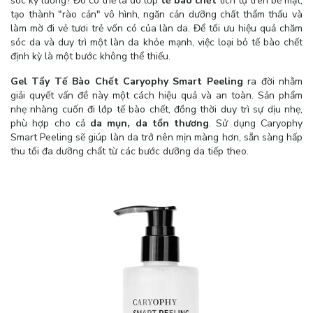
sóc kỹ lưỡng? Đó có thể là do lớp
tế bào chết
tích tụ trên bề mặt,
tạo thành "rào cản" vô hình, ngăn cản dưỡng chất thẩm thấu và
làm mờ đi vẻ tươi trẻ vốn có của làn da. Để tối ưu hiệu quả chăm
sóc da và duy trì một làn da khỏe mạnh, việc loại bỏ tế bào chết
định kỳ là một bước không thể thiếu.
Gel Tẩy Tế Bào Chết Caryophy Smart Peeling
ra đời nhằm
giải quyết vấn đề này một cách hiệu quả và an toàn. Sản phẩm
nhẹ nhàng cuốn đi lớp tế bào chết, đồng thời duy trì sự dịu nhẹ,
phù hợp cho cả
da mụn, da tổn thương
. Sử dụng Caryophy
Smart Peeling sẽ giúp làn da trở nên mịn màng hơn, sẵn sàng hấp
thu tối đa dưỡng chất từ các bước dưỡng da tiếp theo.