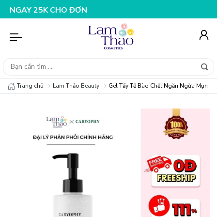
 30K CHO ĐƠN HÀNG 199K
NHẬP MÃ T08FS25K - GIẢM N
Trang chủ
Lam Thảo Beauty
Gel Tẩy Tế Bào Chết Ngăn Ngừa Mụn Ca