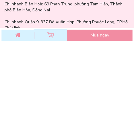
Chi nhánh Biên Hoà:
69 Phan Trung, phường Tam Hiệp, Thành
phố Biên Hòa, Đồng Nai
Chi nhánh Quận 9: 337 Đỗ Xuân Hợp, Phường Phước Long, TP.Hồ
Chí Minh
Mua ngay
Thiên đưỡng Mỹ phẩm Chính hãng giá tốt. Với hơn 100+ Thương
hiệu đồng hành. Là chuỗi cửa hàng uy tín hàng đầu của các bạn trẻ
tại TP.HCM.
Công ty TNHH Lam Thảo Cosmetics - Giấy phép kinh doanh số
0318085848, cấp ngày 06/10/2023 bởi Sở kế Hoạch và Đầu Tư
TP.HCM.