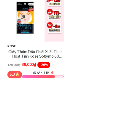
KOSE
Giấy Thấm Dầu Chiết Xuất Than
Hoạt Tính Kose Softymo 60
Miếng
89,000₫
-26%
120,000₫
Đã bán 118
5.0