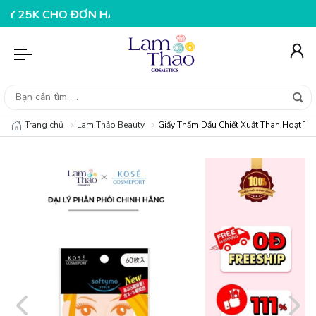
K CHO ĐƠN HÀNG 199K
NHẬP MÃ T08FS25K - GIẢM NGAY
Trang chủ
Lam Thảo Beauty
Giấy Thấm Dầu Chiết Xuất Than Hoạt Tí