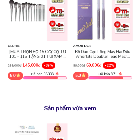
GLORIE
AMORTALS
[MUA TRỌN BỘ 15 CÂY CỌ TỪ
Bộ Dao Cạo Lông Mày Hai Đầu
101 - 115 TẶNG 01 TÚI XÁM +
Amortals Double Head Macro
02 HỘP MI GLORIE] Cọ Trang
Eyebrow Razor
145,000₫
69,000₫
Điểm Chuyên Nghiệp Cao Cấp
-39%
-22%
239,000₫
89,000₫
Glorie Professional Brush
Đã bán 38338
Đã bán 871
5.0
5.0
Sản phẩm vừa xem