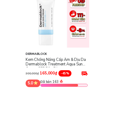
DERMABLOCK
Kem Chống Nắng Cấp Ẩm & Dịu Da
Dermablock Treatment Aqua Sun
Cream SPF 50+ PA++++
165,000₫
-45%
300,000₫
Đã bán 163
5.0