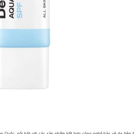
 Quốc, nổi bật với các sản phẩm kết hợp công nghệ bảo vệ da tiên t