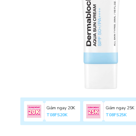
Giảm ngay 20K
Giảm ngay 25K
T08FS20K
T08FS25K