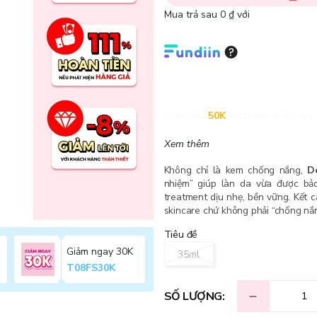
Mua trả sau 0 ₫ với
Giảm đến
50K
khi thanh toán qua 
Xem thêm
Không chỉ là kem chống nắng,
D
nhiệm” giúp làn da vừa được bả
treatment dịu nhẹ, bền vững. Kết
skincare chứ không phải “chống nắn
Tiêu đề
Giảm ngay 30K
35ml
T08FS30K
SỐ LƯỢNG: