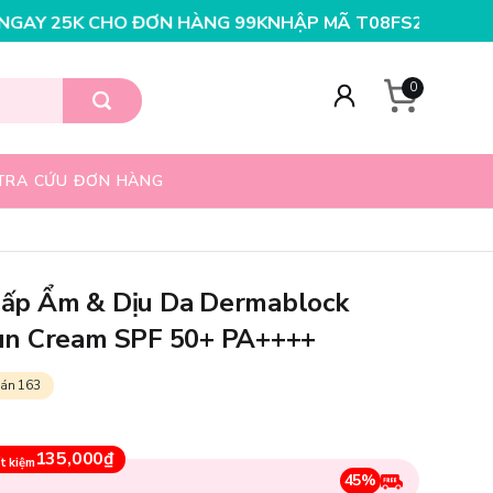
HÀNG 199K
NHẬP MÃ T08FS25K - GIẢM NGAY 25K CHO Đ
0
TRA CỨU ĐƠN HÀNG
ấp Ẩm & Dịu Da Dermablock
un Cream SPF 50+ PA++++
án 163
135,000₫
t kiệm
45%