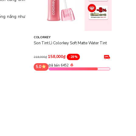
hống nắng như
COLORKEY
Son Tint Lì Colorkey Soft Matte Water Tint
158,000₫
-28%
219,000₫
Đã bán 6452
5.0