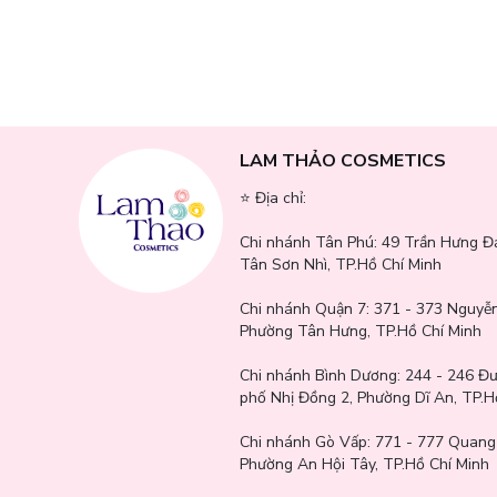
Công dụng chính của Dermablock Treatment Aqu
Bảo vệ da hiệu quả trước tia UVB và UVA nhờ màng lọc chố
Cấp ẩm và phục hồi hàng rào ẩm cho da khô, bong tróc hoặc
Công nghệ Aqua Matrix độc quyền: Làm dịu da tức thì, mang 
LAM THẢO COSMETICS
Kết cấu kem tan nhanh: Thấm nhanh, tiệp da, không nhờn rít
⭐️ Địa chỉ:
Công thức lành tính, đã kiểm nghiệm: An toàn cho cả làn d
Chi nhánh Tân Phú:
49 Trần Hưng Đ
Không cồn – không hương liệu – không chất bảo quản: Giảm t
Tân Sơn Nhì, TP.Hồ Chí Minh
Giảm tình trạng bóng dầu vùng chữ T, phù hợp cả da hỗn hợp
Chi nhánh Quận 7:
371 - 373 Nguyễn
Phường Tân Hưng, TP.Hồ Chí Minh
Chi nhánh Bình Dương:
244 - 246 Đ
phố Nhị Đồng 2, Phường Dĩ An, TP.H
Chi nhánh Gò Vấp:
771 - 777 Quang
Phường An Hội Tây, TP.Hồ Chí Minh