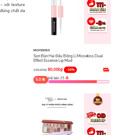
– với texture
 đúng chất da
MOOEKISS
Son Bùn Hai Đầu Bóng Lì Mooekiss Dual
Effect Essence Lip Mud
80,000₫
-36%
125,000₫
Đã bán 25
5.0