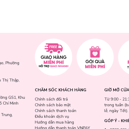
a Sun Cream:
ng nắng quang phổ rộng.
 sau khi dùng treatment.
lại cảm giác mát nhẹ ngay khi thoa.
 hay bết dính.
a nhạy cảm, được chứng nhận không gây kích ứng bởi Viện Da Liễu Hàn 
ạo, Phường
hiểu tối đa nguy cơ gây mụn, kích ứng hay bí da.
 thiên dầu.
 Thị Thập,
CHĂM SÓC KHÁCH HÀNG
GIỜ MỞ CỬ
ường GS1, Khu
Chính sách đổi trả
Từ 9:00 - 21:
ồ Chí Minh
Chính sách bảo mật
trong tuần (
Chính sách thanh toán
lễ, ngày Tết).
 Trung,
Điều khoản dịch vụ
GÓP Ý - KHI
Hướng dẫn mua hàng
Hướng dẫn thanh toán VNPAY