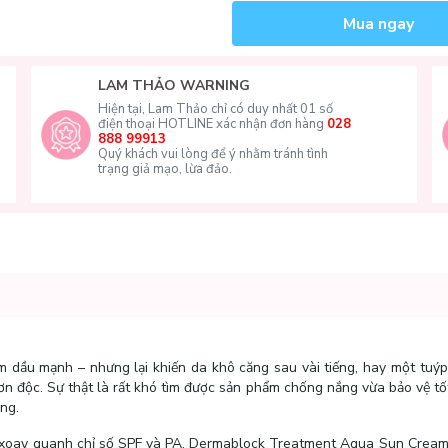
Mua ngay
LAM THẢO WARNING
Hiện tại, Lam Thảo chỉ có duy nhất 01 số
điện thoại HOTLINE xác nhận đơn hàng
028
888 99913
Quý khách vui lòng để ý nhằm tránh tình
trạng giả mạo, lừa đảo.
 dầu mạnh – nhưng lại khiến da khô căng sau vài tiếng, hay một tuý
đơn độc. Sự thật là rất khó tìm được sản phẩm chống nắng vừa bảo vệ tố
ụng.
c xoay quanh chỉ số SPF và PA, Dermablock Treatment Aqua Sun Cream