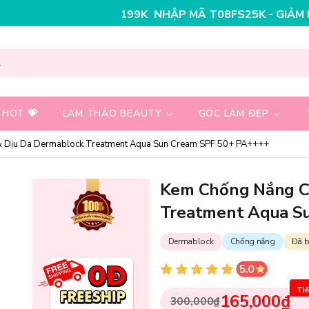
NHẬP MÃ T08FS30K - GIẢM NGAY 30K CHO ĐƠN 
 HOT 💝
LAM THẢO BEAUTY
GÓC LÀM ĐẸP
 Dịu Da Dermablock Treatment Aqua Sun Cream SPF 50+ PA++++
Kem Chống Nắng C
Treatment Aqua S
Dermablock
Chống nắng
Đã b
Tiế
165,000₫
300,000₫