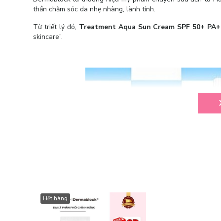
thần chăm sóc da nhẹ nhàng, lành tính.
Từ triết lý đó,
Treatment Aqua Sun Cream SPF 50+ PA
skincare”.
Hết hàng