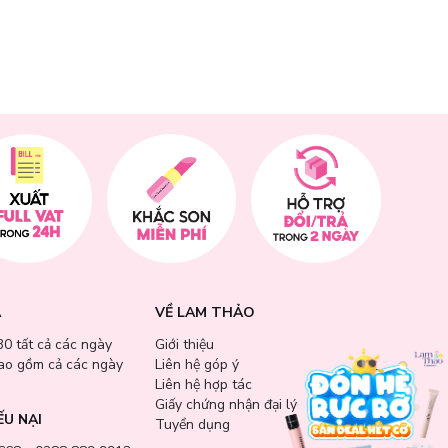
Quốc.
A
VỀ LAM THẢO
30 tất cả các ngày
Giới thiệu
bao gồm cả các ngày
Liên hệ góp ý
Liên hệ hợp tác
Giấy chứng nhận đại lý
ẾU NẠI
Tuyển dụng