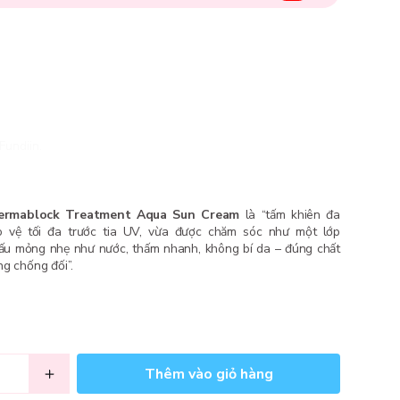
Fundiin.
ermablock Treatment Aqua Sun Cream
là “tấm khiên đa
o vệ tối đa trước tia UV, vừa được chăm sóc như một lớp
 cấu mỏng nhẹ như nước, thấm nhanh, không bí da – đúng chất
g chống đối”.
Thêm vào giỏ hàng