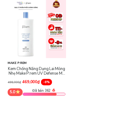
MAKE P:REM
Kem Chống Nắng Dạng Lai Mỏng
Nhẹ Make P:rem UV Defense Me
Daily Sun Fluid SPF50+ PA+++
469,000₫
-6%
498,000₫
Đã bán 362
5.0