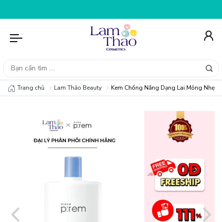
ĐƠN HÀNG 99K
NHẬP MÃ T08FS20K - GIẢM NGAY 20K CH
Trang chủ
Lam Thảo Beauty
Kem Chống Nắng Dạng Lai Mỏng Nhẹ Mak