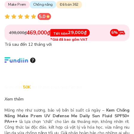
Make P:rem
Chống nắng
Đã bán 362
469,000₫
29,000₫
6%
498,000₫
Tiết kiệm
*Giá đã bao gồm VAT
Trả sau đến 12 tháng với
Giảm đến
50K
khi thanh toán qua Fundiin.
Xem thêm
Mỏng nhẹ như sương, bảo vệ bền bỉ suốt cả ngày –
Kem Chống
Nắng Make P:rem UV Defense Me Daily Sun Fluid SPF50+
PA+++
là lựa chọn “chất” cho làn da thoáng mịn, không nhờn rít.
Công thức lai độc đáo, kết hợp cả vật lý và hóa học, vừa nâng niu
làn da vừa chống nắng tối ưu. Giải pháp hoàn hảo cho những ai yêu