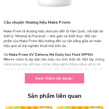
Câu chuyện thương hiệu Make P:rem:
Make P:rem là thương hiệu skincare đến từ Hàn Quốc, nổi bật với
triết lý “Minimal & Practical” – tinh giản và thiết thực. Mỗi sản
phẩm của Make P:rem đều hướng đến sự cân bằng giữa an toàn,
hiệu quả và trải nghiệm thoải mái trên da.
Và
Make P:rem UV Defense Me Daily Sun Fluid SPF50+
PA+++
chính là đại diện tiêu biểu cho tinh thần đó: Một lớp chống
nắng mỏng nhẹ, kết hợp cả hai công nghệ chống nắng vật lý và
hóa học, mang lại hiệu quả toàn diện mà vẫn êm dịu, phù hợp với
cả những làn da “khó tính” nhất.
Xem thêm nội dung
Sản phẩm liên quan