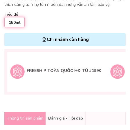
thích cảm giác “nhẹ tênh” trên da nhưng vẫn an tâm bảo vệ.
Tiêu đề
150ml
Chi nhánh còn hàng
L
H
t
FREESHIP TOÀN QUỐC HĐ TỪ #199K
9
Q
g
Thông tin sản phẩm
Đánh giá - Hỏi đáp