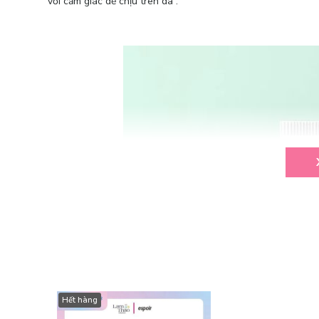
với cảm giác dễ chịu trên da”.
Hết hàng