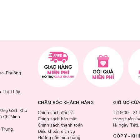
ự nhiên.
ơi trẻ.
% tia UVB gây bỏng rát và chống lại đến 90% tia UVA – nguyên nhân
h mà không gây nhờn rít, bết dính hay để lại vệt trắng.
ạo, Phường
 Thị Thập,
CHĂM SÓC KHÁCH HÀNG
GIỜ MỞ CỬ
ường GS1, Khu
Chính sách đổi trả
Từ 9:00 - 21:
ồ Chí Minh
Chính sách bảo mật
trong tuần (
Chính sách thanh toán
lễ, ngày Tết).
 Trung,
Điều khoản dịch vụ
GÓP Ý - KHI
Hướng dẫn mua hàng