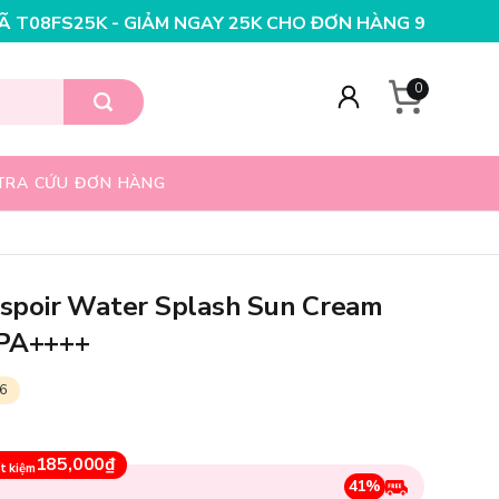
 NGAY 25K CHO ĐƠN HÀNG 99K
NHẬP MÃ T08FS20K - GI
0
TRA CỨU ĐƠN HÀNG
spoir Water Splash Sun Cream
 PA++++
6
185,000₫
t kiệm
41%