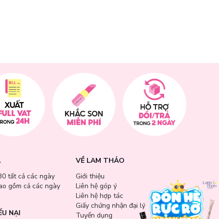
 gây lão hóa,
A
VỀ LAM THẢO
30 tất cả các ngày
Giới thiệu
bao gồm cả các ngày
Liên hệ góp ý
Liên hệ hợp tác
Giấy chứng nhận đại lý
ẾU NẠI
Tuyển dụng