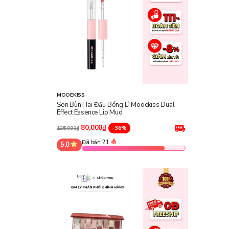
MOOEKISS
Son Bùn Hai Đầu Bóng Lì Mooekiss Dual
Effect Essence Lip Mud
80,000₫
-36%
125,000₫
Đã bán 21
5.0