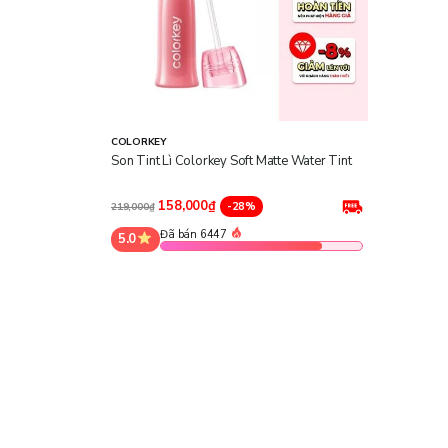
COLORKEY
Son Tint Lì Colorkey Soft Matte Water Tint
158,000₫
-28%
219,000₫
Đã bán 6447
5.0