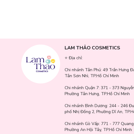
Cung cấp độ ẩm cần thiết, duy trì sự mềm mịn và căng bóng t
Làm dịu, phục hồi da hư tổn, hỗ trợ làm đều màu da.
Chống oxy hóa, ngăn ngừa lão hóa sớm và giữ cho da luôn tư
Chỉ số chống nắng SPF50+ PA++++
: Bảo vệ da khỏi 98
trong thời gian lên đến 500 phút.
LAM THẢO COSMETICS
Kết cấu lỏng trong suốt
: Mỏng nhẹ, dễ tán, thẩm thấu nhan
⭐️ Địa chỉ:
Chi nhánh Tân Phú:
49 Trần Hưng Đ
Tân Sơn Nhì, TP.Hồ Chí Minh
Chi nhánh Quận 7:
371 - 373 Nguyễn
Phường Tân Hưng, TP.Hồ Chí Minh
Chi nhánh Bình Dương:
244 - 246 Đ
phố Nhị Đồng 2, Phường Dĩ An, TP.H
Chi nhánh Gò Vấp:
771 - 777 Quang
Phường An Hội Tây, TP.Hồ Chí Minh