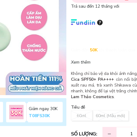
Trả sau đến 12 tháng với
Giảm đến
50K
khi thanh toán qua 
Xem thêm
Không chỉ bảo vệ da khỏi ánh nắng
Cica SPF50+ PA++++
còn nổi bật
xuất rau má, trà xanh Shikawa cù
nhanh, không để lại vệt trắng chín
Lam Thảo Cosmetics
.
Tiêu đề
Giảm ngay 30K
60ml
60ml (Mẫu mới)
T08FS30K
SỐ LƯỢNG: