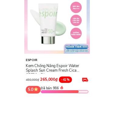
ESPOIR
Kem Chống Nắng Espoir Water
Splash Sun Cream Fresh Cica
SPF50+ PA++++
265,000₫
-41%
450,000₫
Đã bán 986
5.0
Công dụng chính của Kem Chống Nắng Espoir Wat
Giúp kiềm dầu, giảm bóng nhờn, thu nhỏ lỗ chân lông.