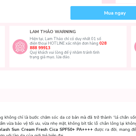
Mua ngay
LAM THẢO WARNING
Hiện tại, Lam Thảo chỉ có duy nhất 01 số
điện thoại HOTLINE xác nhận đơn hàng
028
888 99913
Quý khách vui lòng để ý nhằm tránh tình
trạng giả mạo, lừa đảo.
g không chỉ là bước chăm sóc da cơ bản mà đã trở thành “lá chắn số
m vừa bảo vệ tối ưu, vừa nhẹ mặt, không bít tắc lỗ chân lông lại khôn
lash Sun Cream Fresh Cica SPF50+ PA++++
được ra đời, mang đế
 với làn da của giới trẻ hiện đại.