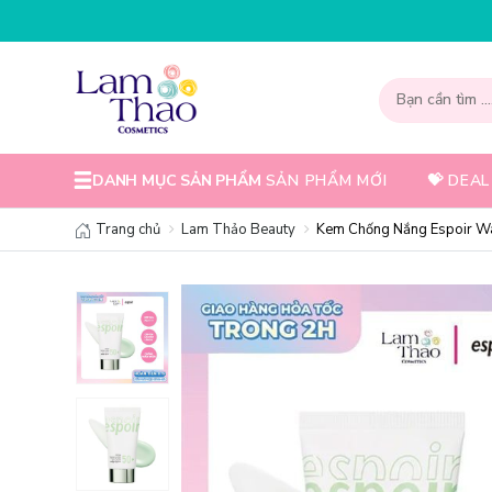
NHẬP MÃ T08FS30K - GIẢM NGA
DANH MỤC SẢN PHẨM
SẢN PHẨM MỚI
💝 DEAL
Trang chủ
Lam Thảo Beauty
Kem Chống Nắng Espoir Wa