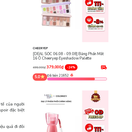
CHEERYEP
[DEAL SỐC 06.08 - 09.08] Bảng Phấn Mắt
16 Ô Cheeryep Eyeshadow Palette
379,000₫
-24%
499,000₫
Đã bán 21652
5.0
 tế của người
poir đặc biệt
iệu quả đi đôi