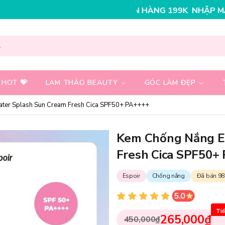
Y 30K CHO ĐƠN HÀNG 199K
NHẬP MÃ T08FS25K - GIẢM
 HOT 💝
LAM THẢO BEAUTY
GÓC LÀM ĐẸP
ter Splash Sun Cream Fresh Cica SPF50+ PA++++
Kem Chống Nắng E
Fresh Cica SPF50+
Espoir
Chống nắng
Đã bán 98
Tiế
265,000₫
450,000₫