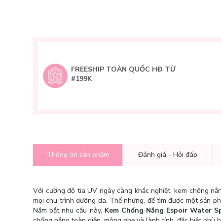
FREESHIP TOÀN QUỐC HĐ TỪ
#199K
Thông tin sản phẩm
Đánh giá - Hỏi đáp
Với cường độ tia UV ngày càng khắc nghiệt, kem chống nắn
mọi chu trình dưỡng da. Thế nhưng, để tìm được một sản phẩ
Nắm bắt nhu cầu này,
Kem Chống Nắng Espoir Water Sp
chống nắng toàn diện, mỏng nhẹ và lành tính, đặc biệt phù hợp