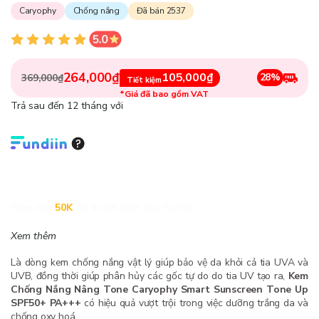
Caryophy
Chống nắng
Đã bán 2537
264,000₫
105,000₫
28%
369,000₫
Tiết kiệm
*Giá đã bao gồm VAT
Trả sau đến 12 tháng với
Giảm đến
50K
khi thanh toán qua Fundiin.
Xem thêm
Là dòng kem chống nắng vật lý giúp bảo vệ da khỏi cả tia UVA và
UVB, đồng thời giúp phân hủy các gốc tự do do tia UV tạo ra,
Kem
Chống Nắng Nâng Tone Caryophy Smart Sunscreen Tone Up
SPF50+ PA+++
có hiệu quả vượt trội trong việc dưỡng trắng da và
chống oxy hoá.