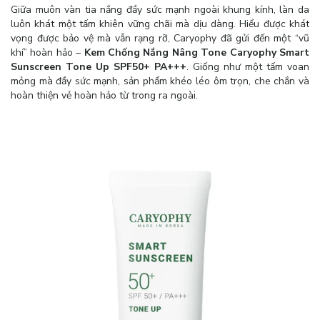
Giữa muôn vàn tia nắng đầy sức mạnh ngoài khung kính, làn da
luôn khát một tấm khiên vững chãi mà dịu dàng. Hiểu được khát
vọng được bảo vệ mà vẫn rạng rỡ, Caryophy đã gửi đến một “vũ
khí” hoàn hảo –
Kem Chống Nắng Nâng Tone Caryophy Smart
Sunscreen Tone Up SPF50+ PA+++
. Giống như một tấm voan
mỏng mà đầy sức mạnh, sản phẩm khéo léo ôm trọn, che chắn và
hoàn thiện vẻ hoàn hảo từ trong ra ngoài.