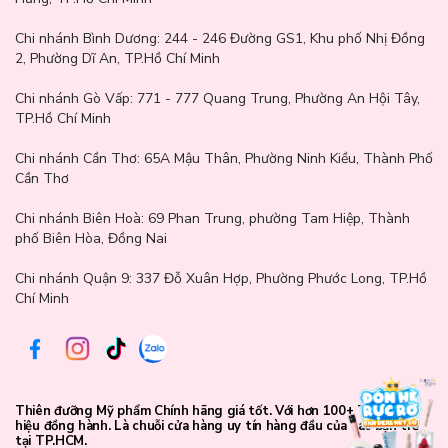
Chi nhánh Bình Dương:
244 - 246 Đường GS1, Khu phố Nhị Đồng
2, Phường Dĩ An, TP.Hồ Chí Minh
Chi nhánh Gò Vấp:
771 - 777 Quang Trung, Phường An Hội Tây,
TP.Hồ Chí Minh
Chi nhánh Cần Thơ:
65A Mậu Thân, Phường Ninh Kiều, Thành Phố
Cần Thơ
Chi nhánh Biên Hoà:
69 Phan Trung, phường Tam Hiệp, Thành
phố Biên Hòa, Đồng Nai
Chi nhánh Quận 9: 337 Đỗ Xuân Hợp, Phường Phước Long, TP.Hồ
Chí Minh
Thành phần chi tiết:
Zinc Oxide
: Chống nắng vật lý phổ rộng (UVA/UVB), không gây
tắc nghẽn lỗ chân lông, không gây mụn.
Thiên đưỡng Mỹ phẩm Chính hãng giá tốt. Với hơn 100+ Thương
hiệu đồng hành. Là chuỗi cửa hàng uy tín hàng đầu của các bạn trẻ
Ethylhexyl Methoxycinnamate
: Hoạt chất chống tia UVB.
tại TP.HCM.