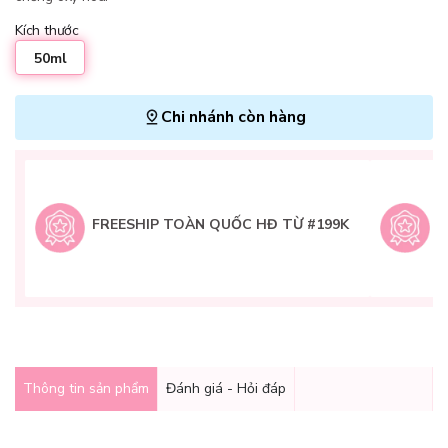
Kích thước
50ml
Chi nhánh còn hàng
L
H
t
FREESHIP TOÀN QUỐC HĐ TỪ #199K
9
Q
g
Thông tin sản phẩm
Đánh giá - Hỏi đáp