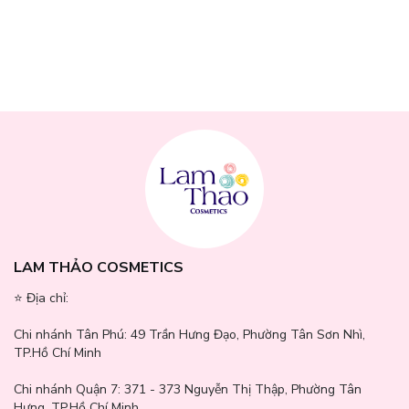
Hiệu quả kháng UVA, UVB, bảo vệ da khỏi tổn thương từ ánh
nắng mặt trời
Nâng tone da một cách tự nhiên, che khuyết điểm mà không để lại
vệt trắng
Giảm đỏ, kháng viêm, kiểm soát dầu, phù hợp cả với da mụn, da
tổn thương
Cung cấp độ ẩm, giữ da luôn mịn màng, căng mọng
Làm dịu, hồi phục tổn thương, khắc phục khuyết điểm từ sau mụn
LAM THẢO COSMETICS
⭐️ Địa chỉ:
Chi nhánh Tân Phú:
49 Trần Hưng Đạo, Phường Tân Sơn Nhì,
TP.Hồ Chí Minh
Chi nhánh Quận 7:
371 - 373 Nguyễn Thị Thập, Phường Tân
Hưng, TP.Hồ Chí Minh