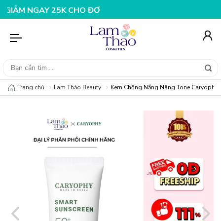
 NGAY 25K CHO ĐƠN HÀNG 99K
NHẬP MÃ T08FS20K - GI
Trang chủ
Lam Thảo Beauty
Kem Chống Nắng Nâng Tone Caryophy S