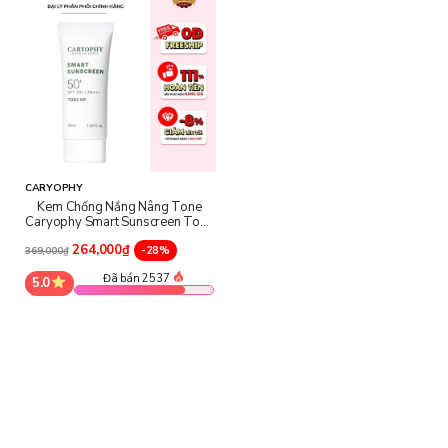
CARYOPHY
Kem Chống Nắng Nâng Tone
Caryophy Smart Sunscreen Tone
Up SPF50+ PA+++
264,000₫
-28%
369,000₫
Đã bán 2537
5.0