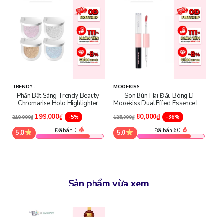
Giấy chứng nhận đại lý:
TRENDY ...
MOOEKISS
Phấn Bắt Sáng Trendy Beauty
Son Bùn Hai Đầu Bóng Lì
Chromarise Holo Highlighter
Mooekiss Dual Effect Essence Lip
Mud
199,000₫
80,000₫
-5%
-36%
210,000₫
125,000₫
Đã bán 0
Đã bán 60
5.0
5.0
Sản phẩm vừa xem