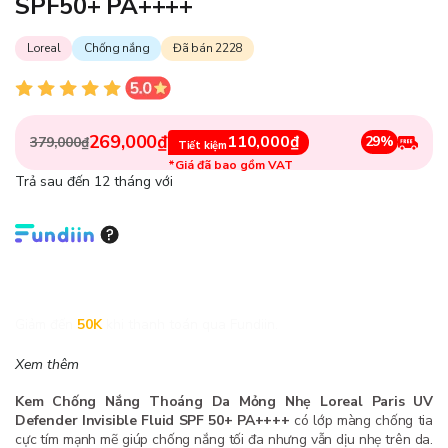
SPF50+ PA++++
Loreal
Chống nắng
Đã bán 2228
269,000₫
110,000₫
29%
379,000₫
Tiết kiệm
*Giá đã bao gồm VAT
Trả sau đến 12 tháng với
Giảm đến
50K
khi thanh toán qua Fundiin.
Xem thêm
Kem Chống Nắng Thoáng Da Mỏng Nhẹ Loreal Paris UV
Defender Invisible Fluid SPF 50+ PA++++
có lớp màng chống tia
cực tím mạnh mẽ giúp chống nắng tối đa nhưng vẫn dịu nhẹ trên da.