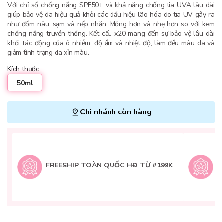
Với chỉ số chống nắng SPF50+ và khả năng chống tia UVA lâu dài
giúp bảo vệ da hiệu quả khỏi các dấu hiệu lão hóa do tia UV gây ra
như đốm nâu, sạm và nếp nhăn. Mỏng hơn và nhẹ hơn so với kem
chống nắng truyền thống. Kết cấu x20 mang đến sự bảo vệ lâu dài
khỏi tác động của ô nhiễm, độ ẩm và nhiệt độ, làm đều màu da và
giảm tình trạng da xỉn màu.
Kích thước
50ml
Chi nhánh còn hàng
L
H
t
FREESHIP TOÀN QUỐC HĐ TỪ #199K
9
Q
g