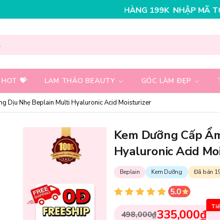
0K CHO ĐƠN HÀNG 199K
NHẬP MÃ T08FS25K - GIẢM NG
 HOT 💝
LAM THẢO BEAUTY
GÓC LÀM ĐẸP
Dịu Nhẹ Beplain Multi Hyaluronic Acid Moisturizer
Kem Dưỡng Cấp Ẩm 
Hyaluronic Acid Moi
Beplain
Kem Dưỡng
Đã bán 1
Tiế
335,000₫
498,000₫