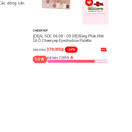
 Các dòng sản
CHEERYEP
[DEAL SỐC 06.08 - 09.08] Bảng Phấn Mắt
16 Ô Cheeryep Eyeshadow Palette
379,000₫
-24%
499,000₫
Đã bán 21959
5.0