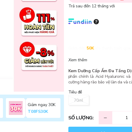
Trả sau đến 12 tháng với
Giảm đến
50K
khi thanh toán qua 
Xem thêm
Kem Dưỡng Cấp Ẩm Đa Tầng Dịu 
phần chính là Acid Hyaluronic v
cường hàng rào bảo vệ làn da và cả
Tiêu đề
70ml
Giảm ngay 30K
T08FS30K
SỐ LƯỢNG: