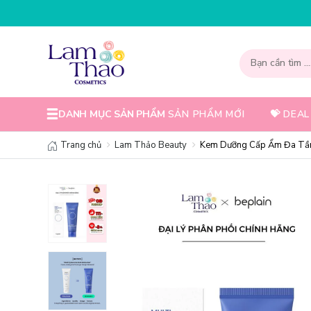
NHẬP MÃ T08FS30K - GIẢM NGAY 3
DANH MỤC SẢN PHẨM
SẢN PHẨM MỚI
💝 DEAL
Trang chủ
Lam Thảo Beauty
Kem Dưỡng Cấp Ẩm Đa Tầng 