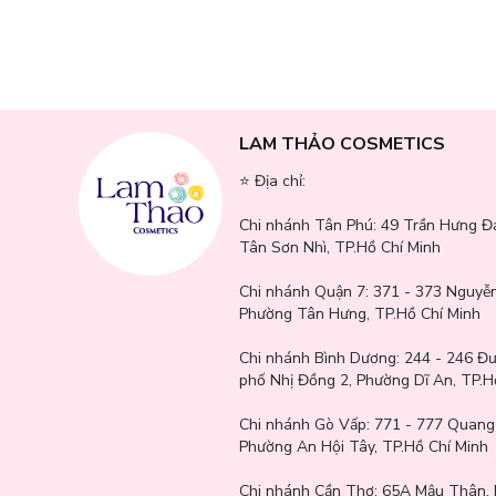
Cấp ẩm, giúp bổ sung lượng nước cho làn da khỏe mạnh, tươ
Tạo nên một hàng rào với các dưỡng chất tự nhiên, giúp giảm 
Cải thiện hiệu quả các dấu hiệu lão hóa như vết chân chim, c
Công dụng giúp khóa ẩm, giúp bổ sung các dưỡng chất tốt c
LAM THẢO COSMETICS
Sản phẩm với công thức thuần chay, an toàn, lành tính, giúp
⭐️ Địa chỉ:
Chi nhánh Tân Phú:
49 Trần Hưng Đ
Tân Sơn Nhì, TP.Hồ Chí Minh
Chi nhánh Quận 7:
371 - 373 Nguyễn
Phường Tân Hưng, TP.Hồ Chí Minh
Chi nhánh Bình Dương:
244 - 246 Đ
phố Nhị Đồng 2, Phường Dĩ An, TP.H
Chi nhánh Gò Vấp:
771 - 777 Quang
Phường An Hội Tây, TP.Hồ Chí Minh
Chi nhánh Cần Thơ:
65A Mậu Thân, 