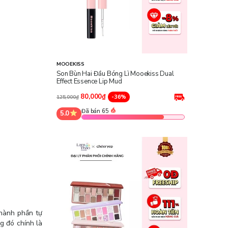
MOOEKISS
Son Bùn Hai Đầu Bóng Lì Mooekiss Dual
Effect Essence Lip Mud
80,000₫
-36%
125,000₫
Đã bán 65
5.0
thành phần tự
g đó chính là