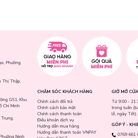
i mát.
thiểu khô kiệt, bong tróc ở trên làn da.
hùng nhão, dấu hiệu thời gian.
ho làn da.
 bảo vệ da khỏi các tác nhân từ môi trường bên ngoài.
ạo, Phường
 Thị Thập,
CHĂM SÓC KHÁCH HÀNG
GIỜ MỞ CỬ
ường GS1, Khu
Chính sách đổi trả
Từ 9:00 - 21:
ồ Chí Minh
Chính sách bảo mật
trong tuần (
Chính sách thanh toán
lễ, ngày Tết).
 Trung,
Điều khoản dịch vụ
GÓP Ý - KHI
Hướng dẫn mua hàng
Hướng dẫn thanh toán VNPAY
0769 661 
Phường Ninh