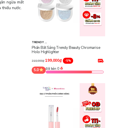
ngăn ngừa mất
à thiếu nước.
TRENDY ...
Phấn Bắt Sáng Trendy Beauty Chromarise
Holo Highlighter
199,000₫
-5%
210,000₫
Đã bán 0
5.0