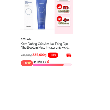
BEPLAIN
Kem Dưỡng Cấp Ẩm Đa Tầng Dịu
Nhẹ Beplain Multi Hyaluronic Acid
Moisturizer
335,000₫
-33%
498,000₫
Đã bán 19
5.0
Công dụng của kem dưỡng cấp ẩm dịu nhẹ dành cho 