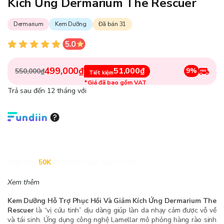
Kích Ứng Dermarium The Rescuer
Dermarium
Kem Dưỡng
Đã bán 31
499,000₫
51,000₫
9%
550,000₫
Tiết kiệm
*Giá đã bao gồm VAT
Trả sau đến 12 tháng với
Giảm đến
50K
khi thanh toán qua Fundiin.
Xem thêm
Kem Dưỡng Hỗ Trợ Phục Hồi Và Giảm Kích Ứng Dermarium The
Rescuer
là “vị cứu tinh” dịu dàng giúp làn da nhạy cảm được vỗ về
và tái sinh. Ứng dụng công nghệ Lamellar mô phỏng hàng rào sinh