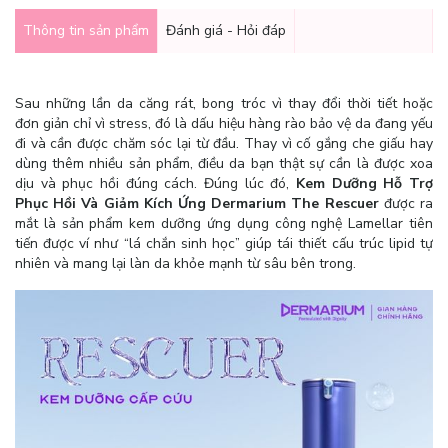
Thông tin sản phẩm
Đánh giá - Hỏi đáp
Sau những lần da căng rát, bong tróc vì thay đổi thời tiết hoặc
đơn giản chỉ vì stress, đó là dấu hiệu hàng rào bảo vệ da đang yếu
đi và cần được chăm sóc lại từ đầu. Thay vì cố gắng che giấu hay
dùng thêm nhiều sản phẩm, điều da bạn thật sự cần là được xoa
dịu và phục hồi đúng cách. Đúng lúc đó,
Kem Dưỡng Hỗ Trợ
Phục Hồi Và Giảm Kích Ứng Dermarium The Rescuer
được ra
mắt là sản phẩm kem dưỡng ứng dụng công nghệ Lamellar tiên
tiến được ví như “lá chắn sinh học” giúp tái thiết cấu trúc lipid tự
nhiên và mang lại làn da khỏe mạnh từ sâu bên trong.