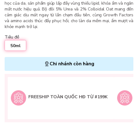
học của da, sản phẩm giúp lấp đầy vùng thiếu lipid, khóa ẩm và ngăn
mất nước hiệu quả. Bộ đôi 5% Urea và 2% Colloidal Oat mang đến
cảm giác dịu mát ngay từ lần chạm đầu tiên, cùng Growth Factors
và amino acids thúc đẩy phục hồi, cho làn da mềm mại, ẩm mượt và
khỏe mạnh trở lại.
Tiêu đề
50ml
Chi nhánh còn hàng
L
H
t
FREESHIP TOÀN QUỐC HĐ TỪ #199K
9
Q
g