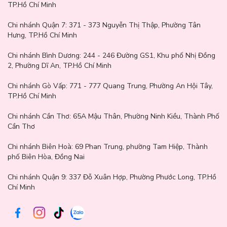
TP.Hồ Chí Minh
Chi nhánh Quận 7:
371 - 373 Nguyễn Thị Thập, Phường Tân
Hưng, TP.Hồ Chí Minh
Chi nhánh Bình Dương:
244 - 246 Đường GS1, Khu phố Nhị Đồng
2, Phường Dĩ An, TP.Hồ Chí Minh
Chi nhánh Gò Vấp:
771 - 777 Quang Trung, Phường An Hội Tây,
TP.Hồ Chí Minh
Chi nhánh Cần Thơ:
65A Mậu Thân, Phường Ninh Kiều, Thành Phố
Cần Thơ
Chi nhánh Biên Hoà:
69 Phan Trung, phường Tam Hiệp, Thành
phố Biên Hòa, Đồng Nai
Chi nhánh Quận 9: 337 Đỗ Xuân Hợp, Phường Phước Long, TP.Hồ
Chí Minh
Hướng dẫn sử dụng kem dưỡng
Lấy một lượng vừa đủ thoa đều lên da, vỗ nhẹ cho đến khi kem