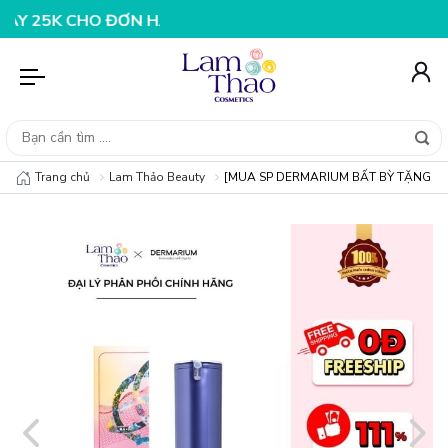
 CHO ĐƠN HÀNG 199K
NHẬP MÃ T08FS25K - GIẢM NGAY 
Trang chủ
Lam Thảo Beauty
[MUA SP DERMARIUM BẤT BỲ TẶNG DỤNG