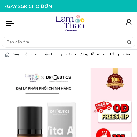
30K CHO ĐƠN HÀNG 199K
NHẬP MÃ T08FS25K - GIẢM NG
Trang chủ
Lam Thảo Beauty
Kem Dưỡng Hỗ Trợ Làm Trắng Da Và Hỗ T