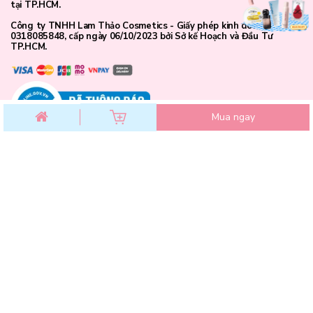
tại TP.HCM.
Công ty TNHH Lam Thảo Cosmetics - Giấy phép kinh doanh số
0318085848, cấp ngày 06/10/2023 bởi Sở kế Hoạch và Đầu Tư
TP.HCM.
Mua ngay
CHĂM SÓC KHÁCH HÀNG
Chính sách đổi trả
Chính sách bảo mật
Thông số sản phẩm:
Chính sách thanh toán
Điều khoản dịch vụ
Thương hiệu: DrCeutics