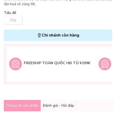
lão hoá vô cùng tốt.
Tiêu đề
50g
Chi nhánh còn hàng
L
H
t
FREESHIP TOÀN QUỐC HĐ TỪ #199K
9
Q
g
Thông tin sản phẩm
Đánh giá - Hỏi đáp