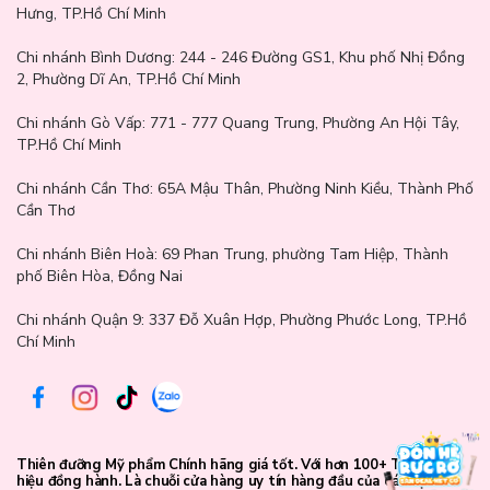
Hưng, TP.Hồ Chí Minh
Aloe Barbadensis Leaf Juice: chứa chiết xuất lô hội với hàm lượng
hyaluronic acid cao giúp cấp ẩm cho da. Các thành phần khác như
Chi nhánh Bình Dương:
244 - 246 Đường GS1, Khu phố Nhị Đồng
vitamin A, C, E, B12, folic acid, các loại enzym, khoáng chất giúp
2, Phường Dĩ An, TP.Hồ Chí Minh
tăng sinh collagen, tăng độ đàn hồi, bảo vệ da khỏi tác hại của tia
UV.
Chi nhánh Gò Vấp:
771 - 777 Quang Trung, Phường An Hội Tây,
Yeast Beta-Glucan: hoạt chất có tác dụng giữ ẩm, ngăn mất nước,
TP.Hồ Chí Minh
đẩy nhanh quá trình sản xuất collagen
Chi nhánh Cần Thơ:
65A Mậu Thân, Phường Ninh Kiều, Thành Phố
Vitamin E: giữ ẩm và chống viêm, ổn định hàng rào bảo vệ da, cải
Cần Thơ
thiện tình trạng thô ráp, sần sùi.
Chi nhánh Biên Hoà:
69 Phan Trung, phường Tam Hiệp, Thành
Retinyl Palmitate: là dẫn xuất của vitamin A, hoạt động tương tự
phố Biên Hòa, Đồng Nai
như một chất tẩy tế bào chết giúp da mịn màng và đều màu hơn.
Mặt khác, hoạt chất này cũng làm chậm quá trình oxy hóa, ngăn
Chi nhánh Quận 9: 337 Đỗ Xuân Hợp, Phường Phước Long, TP.Hồ
ngừa lão hoá hiệu quả.
Chí Minh
Thiên đưỡng Mỹ phẩm Chính hãng giá tốt. Với hơn 100+ Thương
hiệu đồng hành. Là chuỗi cửa hàng uy tín hàng đầu của các bạn trẻ