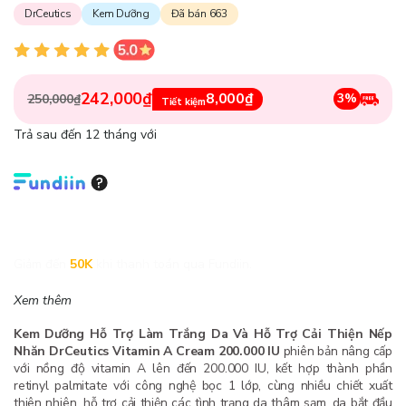
DrCeutics
Kem Dưỡng
Đã bán 663
242,000₫
8,000₫
3%
250,000₫
Tiết kiệm
Trả sau đến 12 tháng với
Giảm đến
50K
khi thanh toán qua Fundiin.
Xem thêm
Kem Dưỡng Hỗ Trợ Làm Trắng Da Và Hỗ Trợ Cải Thiện Nếp
Nhăn DrCeutics Vitamin A Cream 200.000 IU
phiên bản nâng cấp
với nồng độ vitamin A lên đến 200.000 IU, kết hợp thành phần
retinyl palmitate với công nghệ bọc 1 lớp, cùng nhiều chiết xuất
thiên nhiên, hỗ trợ cải thiện các tình trạng da thâm sạm, da bắt đầu