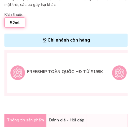
mặt trời, các tia gây hại khác.
Kích thước
52ml
Chi nhánh còn hàng
L
H
t
FREESHIP TOÀN QUỐC HĐ TỪ #199K
9
Q
g
Thông tin sản phẩm
Đánh giá - Hỏi đáp