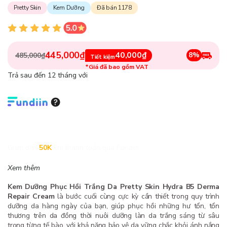
Pretty Skin
Kem Dưỡng
Đã bán 1178
445,000₫
40,000₫
8%
485,000₫
Tiết kiệm
*Giá đã bao gồm VAT
Trả sau đến 12 tháng với
Giảm đến
50K
khi thanh toán qua Fundiin.
Xem thêm
Kem Dưỡng Phục Hồi Trắng Da Pretty Skin Hydra B5 Derma
Repair Cream
là bước cuối cùng cực kỳ cần thiết trong quy trình
dưỡng da hàng ngày của bạn, giúp phục hồi những hư tổn, tổn
thương trên da đồng thời nuôi dưỡng làn da trắng sáng từ sâu
trong từng tế bào, với khả năng bảo vệ da vững chắc khỏi ánh nắng