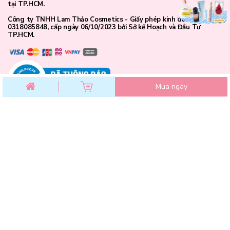
tại TP.HCM.
Công ty TNHH Lam Thảo Cosmetics - Giấy phép kinh doanh số
0318085848, cấp ngày 06/10/2023 bởi Sở kế Hoạch và Đầu Tư
TP.HCM.
Mua ngay
CHĂM SÓC KHÁCH HÀNG
Chính sách đổi trả
Chính sách bảo mật
Chính sách thanh toán
Điều khoản dịch vụ