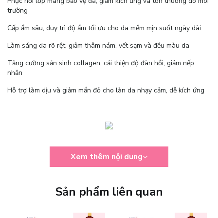
Phục hồi lớp màng bảo vệ da, giảm kích ứng và tổn thương do môi
trường
Cấp ẩm sâu, duy trì độ ẩm tối ưu cho da mềm mịn suốt ngày dài
Làm sáng da rõ rệt, giảm thâm nám, vết sạm và đều màu da
Tăng cường sản sinh collagen, cải thiện độ đàn hồi, giảm nếp
nhăn
Hỗ trợ làm dịu và giảm mẩn đỏ cho làn da nhạy cảm, dễ kích ứng
Xem thêm nội dung
Thành phần Centella Asiatica ( Rau má) trong
Kem Dưỡng Phục
Hồi Trắng Da Pretty Skin Hydra B5 Derma Repair Cream
là
một loại thảo mộc tự nhiên được sử dụng trong y học cổ truyền để
Sản phẩm liên quan
điều trị các vấn đề về da như vết thâm, mụn trứng cá và viêm da.
Sản phẩm có đặc tính chống viêm và khả năng kích thích tái tạo tế
bào da mới, giúp cải thiện làn da bị tổn thương và giảm sự xuất