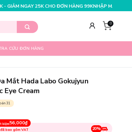
O ĐƠN HÀNG 199K
NHẬP MÃ T08FS25K - GIẢM NGAY 25K
0
TRA CỨU ĐƠN HÀNG
a Mắt Hada Labo Gokujyun
c Eye Cream
bán 31
56,000₫
t kiệm
20%
 đã bao gồm VAT