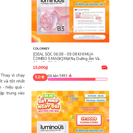
COLORKEY
[DEAL SỐC 06.08 - 09.08 KHI MUA
COMBO 5 MASK] Mặt Nạ Dưỡng Ẩm Và
Sáng Da B3 Colorkey Luminous B3
Brightening & Nourishing Facial Mask -
15,000₫
Rose
Thay vì chạy
Đã bán 5493
5.0
t và tốt nhất
 - hiệu quả -
ập trung vào