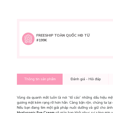
FREESHIP TOÀN QUỐC HĐ TỪ
#199K
Thông tin sản phẩm
Đánh giá - Hỏi đáp
Vùng da quanh mắt luôn là nơi “tố cáo” những dấu hiệu mệt
gương mặt kém rạng rỡ hơn hẳn. Càng bận rộn, chúng ta lại
Nếu bạn đang tìm một giải pháp nuôi dưỡng và giữ cho ánh 
Hyaluronic Eye Cream
sẽ giúp bạn khôi phục sự sáng mịn v