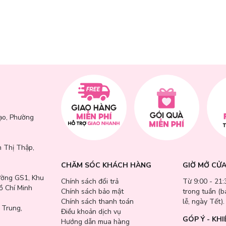
ạo, Phường
 Thị Thập,
CHĂM SÓC KHÁCH HÀNG
GIỜ MỞ CỬ
ường GS1, Khu
Chính sách đổi trả
Từ 9:00 - 21:
ồ Chí Minh
Chính sách bảo mật
trong tuần (
Chính sách thanh toán
lễ, ngày Tết).
 Trung,
Điều khoản dịch vụ
GÓP Ý - KHI
Hướng dẫn mua hàng