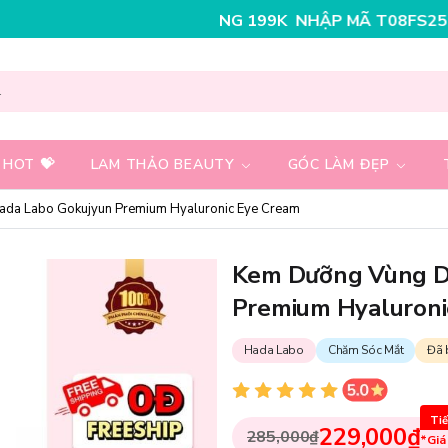
NHẬP MÃ T08FS30K - GIẢM NGAY 30K CH
 HOT 💝
LAM THẢO BEAUTY
GÓC LÀM ĐẸP
da Labo Gokujyun Premium Hyaluronic Eye Cream
Kem Dưỡng Vùng D
Premium Hyaluroni
Hada Labo
Chăm Sóc Mắt
Đã 
Tiế
229,000₫
285,000₫
*Giá