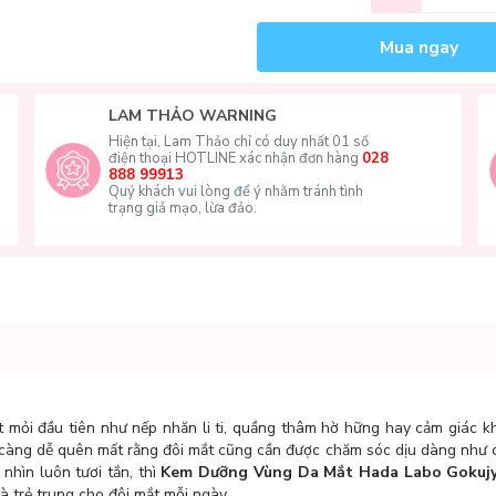
Mua ngay
LAM THẢO WARNING
Hiện tại, Lam Thảo chỉ có duy nhất 01 số
điện thoại HOTLINE xác nhận đơn hàng
028
888 99913
Quý khách vui lòng để ý nhằm tránh tình
trạng giả mạo, lừa đảo.
 mỏi đầu tiên như nếp nhăn li ti, quầng thâm hờ hững hay cảm giác k
 càng dễ quên mất rằng đôi mắt cũng cần được chăm sóc dịu dàng như 
nhìn luôn tươi tắn, thì
Kem Dưỡng Vùng Da Mắt Hada Labo Gokuj
à trẻ trung cho đôi mắt mỗi ngày.