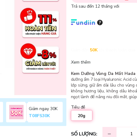
Trả sau đến 12 tháng với
Giảm đến
50K
khi thanh toán qua 
Xem thêm
Kem Dưỡng Vùng Da Mắt Hada 
dưỡng ẩm 7 loại Hyaluronic Acid 
lớp sừng, giữ ẩm dài lâu cho vùng 
không hương liệu, không dầu khoá
ngọt lành để nâng niu đôi mắt, giúp
Tiêu đề
Giảm ngay 30K
20g
T08FS30K
SỐ LƯỢNG: