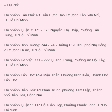
⭐️ Địa chỉ:
Chi nhánh Tân Phú:
49 Trần Hưng Đạo, Phường Tân Sơn Nhì,
TP.Hồ Chí Minh
Chi nhánh Quận 7:
371 - 373 Nguyễn Thị Thập, Phường Tân
Thông số sản phẩm
Hưng, TP.Hồ Chí Minh
Thương hiệu: Silkygirl
Chi nhánh Bình Dương:
244 - 246 Đường GS1, Khu phố Nhị Đồng
2, Phường Dĩ An, TP.Hồ Chí Minh
Nơi sản xuất: Thái Lan
Dung tích/Khối lượng: 15ml
Chi nhánh Gò Vấp:
771 - 777 Quang Trung, Phường An Hội Tây,
TP.Hồ Chí Minh
Phù hợp với loại da
Chi nhánh Cần Thơ:
65A Mậu Thân, Phường Ninh Kiều, Thành Phố
Thích hợp sử dụng trên mọi nền da, đặc biệt với người có da khô
Cần Thơ
và da cần cấp ẩm trước khi trang điểm.
Chi nhánh Biên Hoà:
69 Phan Trung, phường Tam Hiệp, Thành
phố Biên Hòa, Đồng Nai
Chi nhánh Quận 9: 337 Đỗ Xuân Hợp, Phường Phước Long, TP.Hồ
Chí Minh