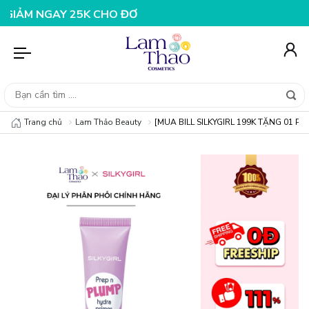
NGAY 25K CHO ĐƠN HÀNG 99K
NHẬP MÃ T08FS20K - GI
Trang chủ
Lam Thảo Beauty
[MUA BILL SILKYGIRL 199K TẶNG 01 PH