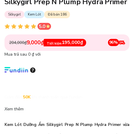
Silkygirl Prep N Plump Hydra Primer
Silkygirl
Kem Lót
Đã bán 186
9,000₫
195,000₫
96%
204,000₫
Tiết kiệm
Mua trả sau 0 ₫ với
Giảm đến
50K
khi thanh toán qua Fundiin.
Xem thêm
Kem Lót Dưỡng Ẩm Silkygirl Prep N Plump Hydra Primer
vừa