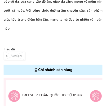
bảo vệ da, vừa cung cấp độ ẩm, giúp da căng mọng và mềm mịn
suốt cả ngày. Với công thức dưỡng ẩm chuyên sâu, sản phẩm
giúp lớp trang điểm bền lâu, mang lại vẻ đẹp tự nhiên và hoàn
hảo.
Tiêu đề
01 Natural
Chi nhánh còn hàng
L
H
t
FREESHIP TOÀN QUỐC HĐ TỪ #199K
9
Q
g