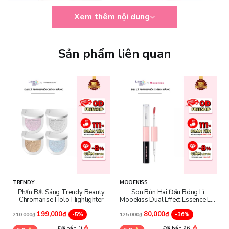
Xem thêm nội dung
Sản phẩm liên quan
TRENDY ...
MOOEKISS
Phấn Bắt Sáng Trendy Beauty
Son Bùn Hai Đầu Bóng Lì
Chromarise Holo Highlighter
Mooekiss Dual Effect Essence Lip
Công dụng
Mud
199,000₫
80,000₫
-5%
-36%
210,000₫
125,000₫
Tạo lớp màng bảo vệ da khỏi tác động môi trường và lớp trang
Đã bán 0
Đã bán 96