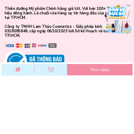
Thiên đưỡng Mỹ phẩm Chính hãng giá tốt. Với hơn 100+ Thương
hiệu đồng hành. Là chuỗi cửa hàng uy tín hàng đầu của các bạn trẻ
tại TP.HCM.
Công ty TNHH Lam Thảo Cosmetics - Giấy phép kinh doanh số
0318085848, cấp ngày 06/10/2023 bởi Sở kế Hoạch và Đầu Tư
TP.HCM.
Lemon Cream (màu vàng): dành cho làn da nhợt nhạt, thiếu sức
sống
Mua ngay
CHĂM SÓC KHÁCH HÀNG
Chính sách đổi trả
Chính sách bảo mật