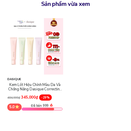
che phủ các khuyết điểm nhỏ như vết thâm, đỏ, hay da không đều
Sản phẩm vừa xem
màu.
Bảo vệ da khỏi tia UV: Với chỉ số chống nắng cao SPF 50+ PA+++,
sản phẩm bảo vệ da hiệu quả khỏi tác động của tia UV, ngăn ngừa
tình trạng lão hóa da sớm.
Giữ ẩm và nuôi dưỡng da: Nhờ các thành phần dưỡng ẩm, da luôn
được duy trì độ ẩm mịn, không bị khô căng dưới tác động của
nắng.
Kiềm dầu: Kem lót giúp kiểm soát bã nhờn, giữ lớp trang điểm lâu
trôi và không bị bóng dầu suốt cả ngày dài.
DASIQUE
Kem Lót Hiệu Chỉnh Màu Da Và
Chống Nắng Dasique Correcting
Sun Base SPF 50+ PA+++
345,000₫
-29%
484,000₫
Đã bán 999
5.0