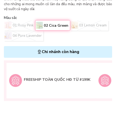
cho những ai mong muốn có làn da đều màu, mịn màng và được bảo
vệ suốt cả ngày dài.
Màu sắc
01 Rosy Pink
03 Lemon Cream
02 Cica Green
04 Pure Lavender
Chi nhánh còn hàng
L
H
t
FREESHIP TOÀN QUỐC HĐ TỪ #199K
9
Q
g