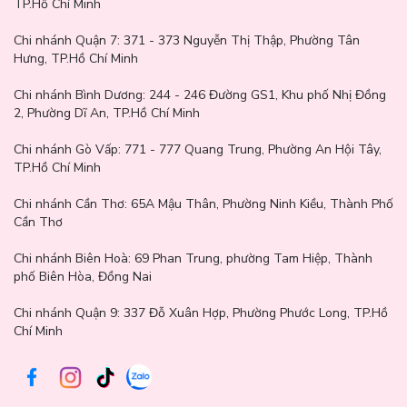
TP.Hồ Chí Minh
Chi nhánh Quận 7:
371 - 373 Nguyễn Thị Thập, Phường Tân
Hưng, TP.Hồ Chí Minh
Cica Green (màu xanh lá): làm sáng da, giảm đỏ và che các nốt
mụn đỏ.
Chi nhánh Bình Dương:
244 - 246 Đường GS1, Khu phố Nhị Đồng
2, Phường Dĩ An, TP.Hồ Chí Minh
Chi nhánh Gò Vấp:
771 - 777 Quang Trung, Phường An Hội Tây,
TP.Hồ Chí Minh
Chi nhánh Cần Thơ:
65A Mậu Thân, Phường Ninh Kiều, Thành Phố
Cần Thơ
Chi nhánh Biên Hoà:
69 Phan Trung, phường Tam Hiệp, Thành
phố Biên Hòa, Đồng Nai
Chi nhánh Quận 9: 337 Đỗ Xuân Hợp, Phường Phước Long, TP.Hồ
Chí Minh