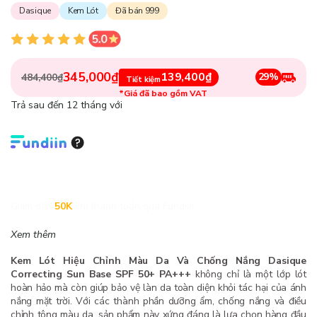
Dasique
Kem Lót
Đã bán 999
345,000₫
139,400₫
29%
484,400₫
Tiết kiệm
*Giá đã bao gồm VAT
Trả sau đến 12 tháng với
Giảm đến
50K
khi thanh toán qua Fundiin.
Xem thêm
Kem Lót Hiệu Chỉnh Màu Da Và Chống Nắng Dasique
Correcting Sun Base SPF 50+ PA+++
không chỉ là một lớp lót
hoàn hảo mà còn giúp bảo vệ làn da toàn diện khỏi tác hại của ánh
nắng mặt trời. Với các thành phần dưỡng ẩm, chống nắng và điều
chỉnh tông màu da, sản phẩm này xứng đáng là lựa chọn hàng đầu