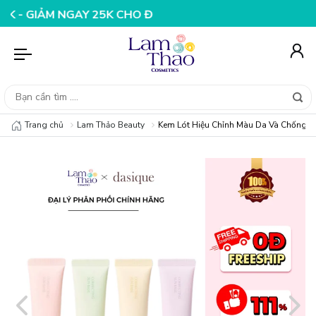
ẢM NGAY 25K CHO ĐƠN HÀNG 99K
NHẬP MÃ T08FS20K - 
Trang chủ
Lam Thảo Beauty
Kem Lót Hiệu Chỉnh Màu Da Và Chống N