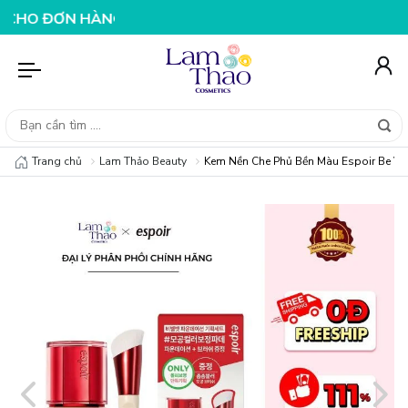
N HÀNG 199K
NHẬP MÃ T08FS25K - GIẢM NGAY 25K CHO
Trang chủ
Lam Thảo Beauty
Kem Nền Che Phủ Bền Màu Espoir Be Ve