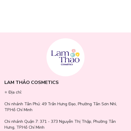
Khám phá 2 tông màu Espoir Be Velvet lý tưởng đang
có mặt tại nhà Lam Thảo Cosmetics
20C Cool Vanilla - Tông sáng tự nhiên:
Phù hợp với da sáng
với undertone lạnh (hồng hoặc trung tính lạnh). Lý tưởng cho look
tự nhiên hàng ngày, giúp da trông tươi sáng và rạng rỡ.
LAM THẢO COSMETICS
⭐️ Địa chỉ:
Chi nhánh Tân Phú:
49 Trần Hưng Đạo, Phường Tân Sơn Nhì,
TP.Hồ Chí Minh
Chi nhánh Quận 7:
371 - 373 Nguyễn Thị Thập, Phường Tân
Hưng, TP.Hồ Chí Minh