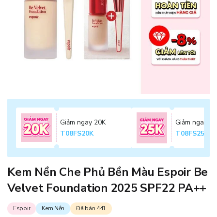
Giảm ngay 20K
Giảm ngay 2
T08FS20K
T08FS25K
Kem Nền Che Phủ Bền Màu Espoir Be
Velvet Foundation 2025 SPF22 PA++
Espoir
Kem Nền
Đã bán 441