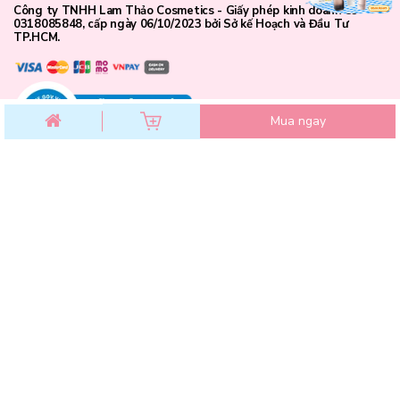
Công ty TNHH Lam Thảo Cosmetics - Giấy phép kinh doanh số
0318085848, cấp ngày 06/10/2023 bởi Sở kế Hoạch và Đầu Tư
TP.HCM.
Mua ngay
CHĂM SÓC KHÁCH HÀNG
Thông số sản phẩm
Chính sách đổi trả
Chính sách bảo mật
Thương hiệu
: Espoir
Chính sách thanh toán
Xuất xứ:
Hàn Quốc
Điều khoản dịch vụ
Khối lượng:
30gr
Hướng dẫn mua hàng
Đi kèm:
Cọ Tán Kem Nền Pore Blur Foundation Brush