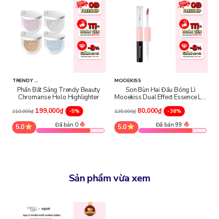
Công dụng và đặc điểm của sản phẩm
Lớp nền mịn nhung, tự nhiên, không bị cakey hay nặng nề.
Che phủ vừa đủ để có thể che những vùng mụn nhỏ, vết thâm
hoặc lỗ chân lông.
Cung cấp một lớp bảo vệ nhẹ nhàng khỏi tia UVB và UVA hàng
ngày.
Sản phẩm được cho là thuần chay, không chứa những thành phần
TRENDY ...
MOOEKISS
có khả năng gây kích ứng.
Phấn Bắt Sáng Trendy Beauty
Son Bùn Hai Đầu Bóng Lì
Chromarise Holo Highlighter
Mooekiss Dual Effect Essence Lip
Mud
199,000₫
80,000₫
-5%
-36%
210,000₫
125,000₫
Đã bán 0
Đã bán 99
5.0
5.0
Sản phẩm vừa xem