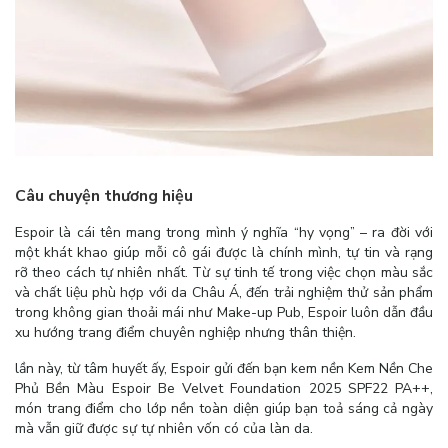
Câu chuyện thương hiệu
Espoir là cái tên mang trong mình ý nghĩa “hy vọng” – ra đời với
một khát khao giúp mỗi cô gái được là chính mình, tự tin và rạng
rỡ theo cách tự nhiên nhất. Từ sự tinh tế trong việc chọn màu sắc
và chất liệu phù hợp với da Châu Á, đến trải nghiệm thử sản phẩm
trong không gian thoải mái như Make-up Pub, Espoir luôn dẫn đầu
xu hướng trang điểm chuyên nghiệp nhưng thân thiện.
lần này, từ tâm huyết ấy, Espoir gửi đến bạn kem nền Kem Nền Che
Phủ Bền Màu Espoir Be Velvet Foundation 2025 SPF22 PA++,
món trang điểm cho lớp nền toàn diện giúp bạn toả sáng cả ngày
mà vẫn giữ được sự tự nhiên vốn có của làn da.