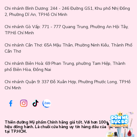
Chi nhánh Bình Dương:
244 - 246 Đường GS1, Khu phố Nhị Đồng
2, Phường Dĩ An, TP.Hồ Chí Minh
Chi nhánh Gò Vấp:
771 - 777 Quang Trung, Phường An Hội Tây,
TP.Hồ Chí Minh
Chi nhánh Cần Thơ:
65A Mậu Thân, Phường Ninh Kiều, Thành Phố
Cần Thơ
Chi nhánh Biên Hoà:
69 Phan Trung, phường Tam Hiệp, Thành
phố Biên Hòa, Đồng Nai
21C Cool Ivory - Tông sáng nhẹ:
Phù hợp với da sáng với
Chi nhánh Quận 9: 337 Đỗ Xuân Hợp, Phường Phước Long, TP.Hồ
undertone lạnh (hồng hoặc trung tính lạnh). Hoàn hảo cho look tự
Chí Minh
nhiên hàng ngày, làm sáng da nhẹ nhàng.
Thiên đưỡng Mỹ phẩm Chính hãng giá tốt. Với hơn 100+ Thương
hiệu đồng hành. Là chuỗi cửa hàng uy tín hàng đầu của các bạn trẻ
tại TP.HCM.