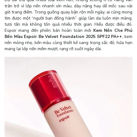
trăn trở vì lớp nền nhanh xỉn màu, dày nặng hay dễ mốc sau vài
giờ trang điểm. Trong guồng quay bận rộn mỗi ngày, ai cũng mong
tìm được một “người bạn đồng hành” giúp làn da luôn mịn màng,
tươi tắn mà không tốn quá nhiều thời gian. Hiểu được điều đó,
Espoir mang đến phiên bản hoàn toàn mới
Kem Nền Che Phủ
Bền Màu Espoir Be Velvet Foundation 2025 SPF22 PA++
, kem
nền mỏng nhẹ, bền màu cùng thiết kế sang trọng sắc đỏ, hứa hẹn
mang lại lớp nền mềm mượt, rạng rỡ suốt ngày dài.