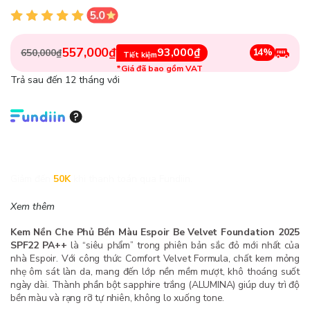
557,000₫
93,000₫
14%
650,000₫
Tiết kiệm
*Giá đã bao gồm VAT
Trả sau đến 12 tháng với
Giảm đến
50K
khi thanh toán qua Fundiin.
Xem thêm
Kem Nền Che Phủ Bền Màu Espoir Be Velvet Foundation 2025
SPF22 PA++
là “siêu phẩm” trong phiên bản sắc đỏ mới nhất của
nhà Espoir. Với công thức Comfort Velvet Formula, chất kem mỏng
nhẹ ôm sát làn da, mang đến lớp nền mềm mượt, khô thoáng suốt
ngày dài. Thành phần bột sapphire trắng (ALUMINA) giúp duy trì độ
bền màu và rạng rỡ tự nhiên, không lo xuống tone.