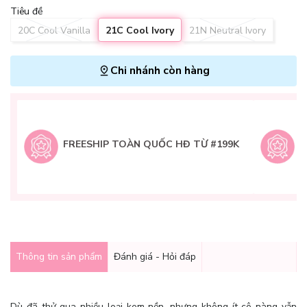
Tiêu đề
20C Cool Vanilla
21C Cool Ivory
21N Neutral Ivory
Chi nhánh còn hàng
L
H
t
FREESHIP TOÀN QUỐC HĐ TỪ #199K
9
Q
g
Thông tin sản phẩm
Đánh giá - Hỏi đáp
Dù đã thử qua nhiều loại kem nền, nhưng không ít cô nàng vẫn