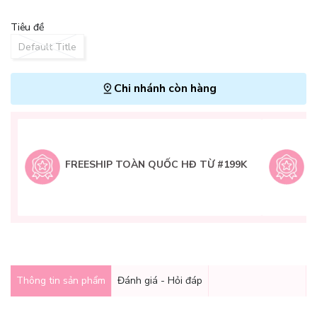
Tiêu đề
Default Title
Chi nhánh còn hàng
L
H
t
FREESHIP TOÀN QUỐC HĐ TỪ #199K
9
Q
g
Thông tin sản phẩm
Đánh giá - Hỏi đáp