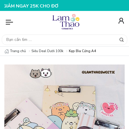
AY 25K CHO ĐƠN HÀNG 99K
NHẬP MÃ T08FS20K - GIẢM 
Trang chủ
Siêu Deal Dưới 100k
Kẹp Bìa Cứng A4