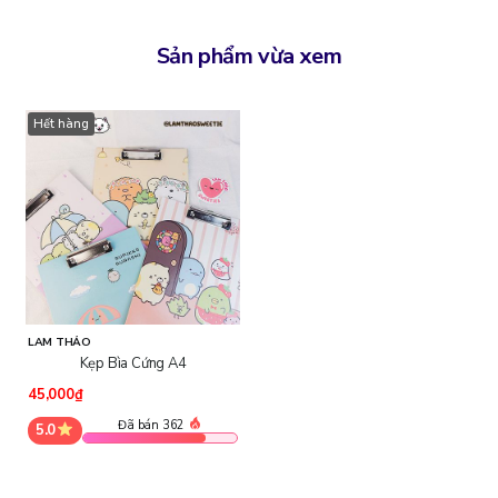
Sản phẩm vừa xem
Hết hàng
LAM THẢO
Kẹp Bìa Cứng A4
45,000₫
Đã bán 362
5.0