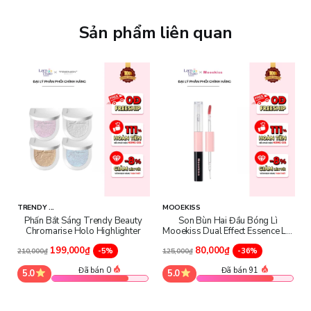
Sản phẩm liên quan
TRENDY ...
MOOEKISS
Phấn Bắt Sáng Trendy Beauty
Son Bùn Hai Đầu Bóng Lì
Chromarise Holo Highlighter
Mooekiss Dual Effect Essence Lip
Mud
199,000₫
80,000₫
-5%
-36%
210,000₫
125,000₫
Đã bán 0
Đã bán 91
5.0
5.0