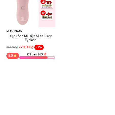
MLEN DIARY
Kẹp Lông Mi Điện Mlen Diary
Eyelash
279,000₫
-7%
299,000₫
Đã bán 160
5.0
Công dụng của Kẹp Lông Mi Điện Mlen Diary Eyelash:
Làm nóng thông minh để uốn mi tức thì được thiết kế để đảm bảo
an toàn và sức khỏe, với tính năng ngắt điện an toàn thông minh.
Nhiệt độ duy trì ở 45°C-55°C, phù hợp với các loại lông mi khác