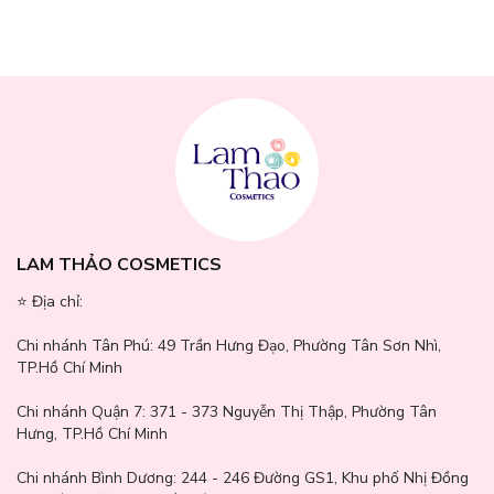
Sản phẩm có thiết kế sạc USB, mang lại thời lượng pin lâu hơn và
loại bỏ những rắc rối khi thay pin thường xuyên; đã trải qua quá
trình kiểm tra an toàn của bên thứ ba và tuân thủ các tiêu chuẩn
CQC.
LAM THẢO COSMETICS
⭐️ Địa chỉ:
Chi nhánh Tân Phú:
49 Trần Hưng Đạo, Phường Tân Sơn Nhì,
TP.Hồ Chí Minh
Chi nhánh Quận 7:
371 - 373 Nguyễn Thị Thập, Phường Tân
Hưng, TP.Hồ Chí Minh
Chi nhánh Bình Dương:
244 - 246 Đường GS1, Khu phố Nhị Đồng