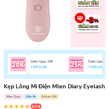
Giảm ngay 20K
Giảm ngay 2
T08FS20K
T08FS25K
Kẹp Lông Mi Điện Mlen Diary Eyelash
Mlen Diary
Bấm Mi
Đã bán 160