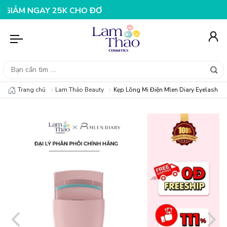
GAY 25K CHO ĐƠN HÀNG 99K
NHẬP MÃ T08FS20K - GIẢ
Trang chủ
Lam Thảo Beauty
Kẹp Lông Mi Điện Mlen Diary Eyelash