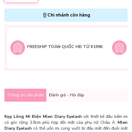
Chi nhánh còn hàng
L
H
t
FREESHIP TOÀN QUỐC HĐ TỪ #199K
9
Q
g
Thông tin sản phẩm
Đánh giá - Hỏi đáp
Kẹp Lông Mi Điện Mlen Diary Eyelash
với thiết kế đầu bấm mi
có góc rộng 3.8cm phù hợp đôi mắt của phụ nữ Châu Á.
Mlen
Diary Eyelash
có thể uốn mi cong vuốt từ đầu mắt đến đuôi mắt