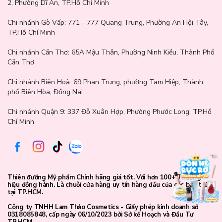
2, Phường Dĩ An, TP.Hồ Chí Minh
Chi nhánh Gò Vấp:
771 - 777 Quang Trung, Phường An Hội Tây,
TP.Hồ Chí Minh
Chi nhánh Cần Thơ:
65A Mậu Thân, Phường Ninh Kiều, Thành Phố
Cần Thơ
Chi nhánh Biên Hoà:
69 Phan Trung, phường Tam Hiệp, Thành
phố Biên Hòa, Đồng Nai
Chi nhánh Quận 9: 337 Đỗ Xuân Hợp, Phường Phước Long, TP.Hồ
Chí Minh
Hướng dẫn sử dụng:
Nhấn và giữ công tắc, đợi khoảng 30 giây và bạn có thể thấy rằng
Thiên đưỡng Mỹ phẩm Chính hãng giá tốt. Với hơn 100+ Thương
dải silicon chuyển từ màu xanh lam sang màu trắng, cho biết nó
hiệu đồng hành. Là chuỗi cửa hàng uy tín hàng đầu của các bạn trẻ
đã sẵn sàng sử dụng.
tại TP.HCM.
Nhìn xuống, căn chỉnh với gốc mi, uốn nhẹ trong 15-20s.
Công ty TNHH Lam Thảo Cosmetics - Giấy phép kinh doanh số
0318085848, cấp ngày 06/10/2023 bởi Sở kế Hoạch và Đầu Tư
TP.HCM.