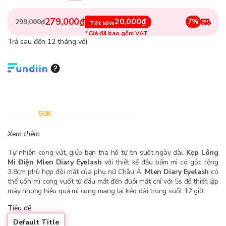
279,000₫
20,000₫
7%
299,000₫
Tiết kiệm
*Giá đã bao gồm VAT
Trả sau đến 12 tháng với
Giảm đến
50K
khi thanh toán qua Fundiin.
Xem thêm
Tự nhiên cong vút, giúp bạn tha hồ tự tin suốt ngày dài.
Kẹp Lông
Mi Điện Mlen Diary Eyelash
với thiết kế đầu bấm mi có góc rộng
3.8cm phù hợp đôi mắt của phụ nữ Châu Á.
Mlen Diary Eyelash
có
thể uốn mi cong vuốt từ đầu mắt đến đuôi mắt chỉ với 5s để thiết lập
máy nhưng hiệu quả mi cong mang lại kéo dài trong suốt 12 giờ.
Tiêu đề
Default Title