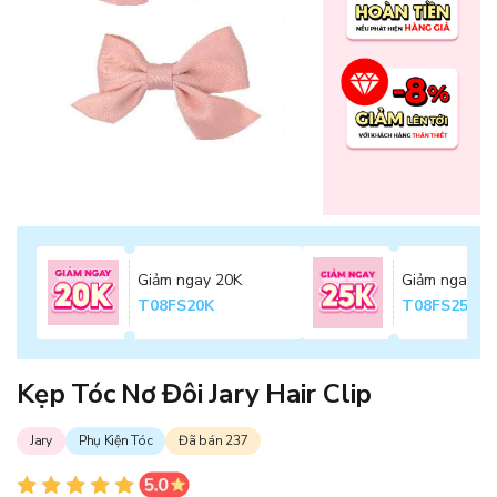
Giảm ngay 20K
Giảm ngay 2
T08FS20K
T08FS25K
Kẹp Tóc Nơ Đôi Jary Hair Clip
Jary
Phụ Kiện Tóc
Đã bán 237