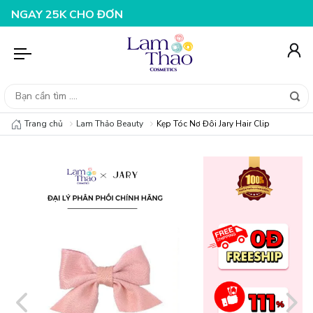
30K CHO ĐƠN HÀNG 199K
NHẬP MÃ T08FS25K - GIẢM NG
Trang chủ
Lam Thảo Beauty
Kẹp Tóc Nơ Đôi Jary Hair Clip