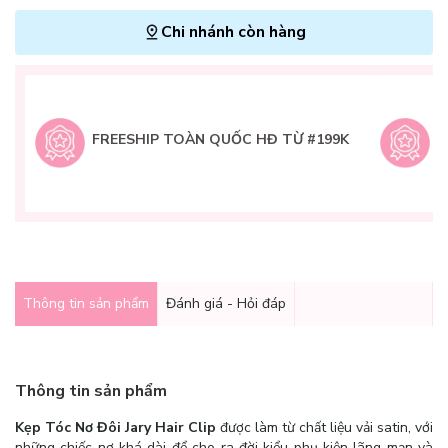
Chi nhánh còn hàng
L
H
t
FREESHIP TOÀN QUỐC HĐ TỪ #199K
9
Q
g
Thông tin sản phẩm
Đánh giá - Hỏi đáp
Thông tin sản phẩm
Kẹp Tóc Nơ Đôi Jary Hair Clip
được làm từ chất liệu vải satin, với
những chiếc nơ khá dài để cho ra đời kiểu phụ kiện lãng mạn và