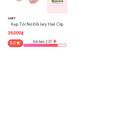
JARY
Kẹp Tóc Nơ Đôi Jary Hair Clip
39,000₫
Đã bán 237
5.0