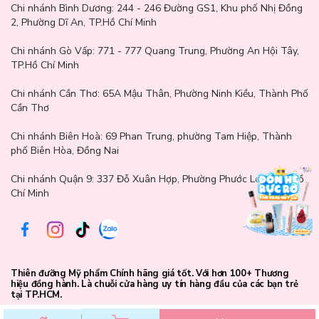
Chi nhánh Bình Dương:
244 - 246 Đường GS1, Khu phố Nhị Đồng
2, Phường Dĩ An, TP.Hồ Chí Minh
Chi nhánh Gò Vấp:
771 - 777 Quang Trung, Phường An Hội Tây,
TP.Hồ Chí Minh
Chi nhánh Cần Thơ:
65A Mậu Thân, Phường Ninh Kiều, Thành Phố
Cần Thơ
Chi nhánh Biên Hoà:
69 Phan Trung, phường Tam Hiệp, Thành
phố Biên Hòa, Đồng Nai
Chi nhánh Quận 9: 337 Đỗ Xuân Hợp, Phường Phước Long, TP.Hồ
Chí Minh
Thiên đưỡng Mỹ phẩm Chính hãng giá tốt. Với hơn 100+ Thương
hiệu đồng hành. Là chuỗi cửa hàng uy tín hàng đầu của các bạn trẻ
tại TP.HCM.
Công ty TNHH Lam Thảo Cosmetics - Giấy phép kinh doanh số