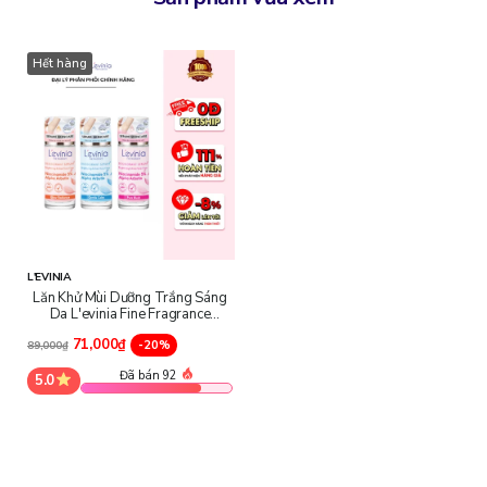
Hết hàng
L'EVINIA
Lăn Khử Mùi Dưỡng Trắng Sáng
Da L'evinia Fine Fragrance
Deodorant Serum
71,000₫
-20%
89,000₫
Đã bán 92
5.0
Khám phá 3 phiên bản hương thơm của Deodorant
Serum