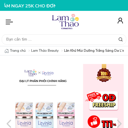
30K CHO ĐƠN HÀNG 199K
NHẬP MÃ T08FS25K - GIẢM NG
Trang chủ
Lam Thảo Beauty
Lăn Khử Mùi Dưỡng Trắng Sáng Da L'evi