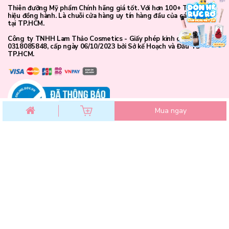
Thiên đưỡng Mỹ phẩm Chính hãng giá tốt. Với hơn 100+ Thương
hiệu đồng hành. Là chuỗi cửa hàng uy tín hàng đầu của các bạn trẻ
Pure Blush - Ngọt ngào, nữ tính và thanh lịch
tại TP.HCM.
Pure Blush nổi bật với hương phấn hoa dịu ngọt, mang đến cảm
Công ty TNHH Lam Thảo Cosmetics - Giấy phép kinh doanh số
0318085848, cấp ngày 06/10/2023 bởi Sở kế Hoạch và Đầu Tư
giác nữ tính và duyên dáng. Mùi hương vừa đủ nổi bật để tạo ấn
TP.HCM.
tượng nhưng vẫn giữ được sự thanh lịch, phù hợp với những cô
nàng yêu thích phong cách nhẹ nhàng, mềm mại.
Mua ngay
CHĂM SÓC KHÁCH HÀNG
Chính sách đổi trả
Chính sách bảo mật