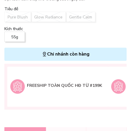
Tiêu đề
Pure Blush
Glow Radiance
Gentle Calm
Kích thước
55g
Chi nhánh còn hàng
L
H
t
FREESHIP TOÀN QUỐC HĐ TỪ #199K
9
Q
g