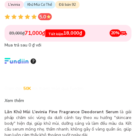
L'evinia
Khử Mùi Cơ Thể
Đã bán 92
71,000₫
18,000₫
20%
89,000₫
Tiết kiệm
Mua trả sau 0 ₫ với
Giảm đến
50K
khi thanh toán qua Fundiin.
Xem thêm
Lăn Khử Mùi L'evinia Fine Fragrance Deodorant Serum
là giải
pháp chăm sóc vùng da dưới cánh tay theo xu hướng "skincare
body" hiện đại, giúp khử mùi, dưỡng sáng và làm đều màu da. Kết
cấu serum mỏng nhẹ, thấm nhanh, không gây ố vàng quần áo, giúp
bạn luôn cảm thấy khô thoáng suốt ngày dài.