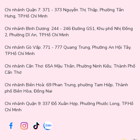
Chi nhánh Quận 7:
371 - 373 Nguyễn Thị Thập, Phường Tân
Hưng, TP.Hồ Chí Minh
Chi nhánh Bình Dương:
244 - 246 Đường GS1, Khu phố Nhị Đồng
2, Phường Dĩ An, TP.Hồ Chí Minh
Chi nhánh Gò Vấp:
771 - 777 Quang Trung, Phường An Hội Tây,
TP.Hồ Chí Minh
Chi nhánh Cần Thơ:
65A Mậu Thân, Phường Ninh Kiều, Thành Phố
Cần Thơ
Chi nhánh Biên Hoà:
69 Phan Trung, phường Tam Hiệp, Thành
phố Biên Hòa, Đồng Nai
Chi nhánh Quận 9: 337 Đỗ Xuân Hợp, Phường Phước Long, TP.Hồ
Chí Minh
Thành phần:
Water, Aluminum Chlorohydrate, Niacinamide,
Dimethicone, Steareth-2, PPG-15 Stearyl Ether, Isopropyl
Myristate, Steareth-21, Fragrance, Ethylhexylglycerin,
Phenoxyethanol, Propylene Glycol, Octenidine HCL, Allantoin,
Alpha Arbutin, Disodium EDTA.