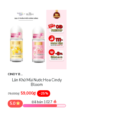
CINDY B...
Lăn Khử Mùi Nước Hoa Cindy
Bloom
59,000₫
-25%
79,000₫
Đã bán 1027
5.0
Thành phần nổi bật: