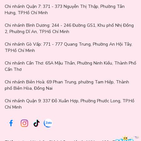
Chi nhánh Quận 7:
371 - 373 Nguyễn Thị Thập, Phường Tân
Aroma Flower – Ngọt Ngào
Hưng, TP.Hồ Chí Minh
Chi nhánh Bình Dương:
244 - 246 Đường GS1, Khu phố Nhị Đồng
2, Phường Dĩ An, TP.Hồ Chí Minh
Chi nhánh Gò Vấp:
771 - 777 Quang Trung, Phường An Hội Tây,
TP.Hồ Chí Minh
Chi nhánh Cần Thơ:
65A Mậu Thân, Phường Ninh Kiều, Thành Phố
Cần Thơ
Chi nhánh Biên Hoà:
69 Phan Trung, phường Tam Hiệp, Thành
phố Biên Hòa, Đồng Nai
Chi nhánh Quận 9: 337 Đỗ Xuân Hợp, Phường Phước Long, TP.Hồ
Chí Minh