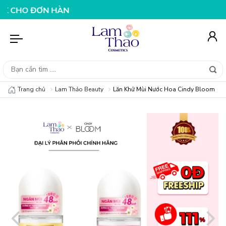
ĐƠN HÀNG 199K
NHẬP MÃ T08FS25K - GIẢM NGAY 25K C
Trang chủ
Lam Thảo Beauty
Lăn Khử Mùi Nước Hoa Cindy Bloom