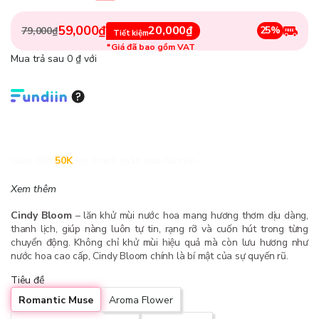
59,000₫
20,000₫
25%
79,000₫
Tiết kiệm
*Giá đã bao gồm VAT
Mua trả sau 0 ₫ với
Giảm đến
50K
khi thanh toán qua Fundiin.
Xem thêm
Cindy Bloom
– lăn khử mùi nước hoa mang hương thơm dịu dàng,
thanh lịch, giúp nàng luôn tự tin, rạng rỡ và cuốn hút trong từng
chuyển động. Không chỉ khử mùi hiệu quả mà còn lưu hương như
nước hoa cao cấp, Cindy Bloom chính là bí mật của sự quyến rũ.
Tiêu đề
Romantic Muse
Aroma Flower