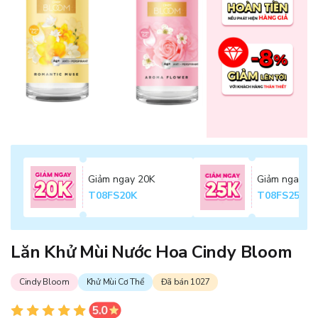
Giảm ngay 20K
Giảm ngay 2
T08FS20K
T08FS25K
Lăn Khử Mùi Nước Hoa Cindy Bloom
Cindy Bloom
Khử Mùi Cơ Thể
Đã bán 1027