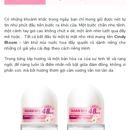
Có những khoảnh khắc trong ngày, bạn chỉ mong giữ được nét tự
tin như phút đầu tiên bước ra khỏi cửa. Một bước chân nhẹ tênh,
một cánh tay giơ cao không chút e dè, một ánh nhìn lướt qua đầy
mê hoặc... Tất cả bắt đầu từ một bí mật nho nhỏ mang tên
Cindy
Bloom
– lăn khử mùi nước hoa đầy quyến rũ dành riêng cho
những cô gái yêu cái đẹp theo cách riêng mình.
Trong từng lớp hương là một bản hòa ca của sự tinh tế và rạng
ngời, để nàng luôn là điểm nhấn nổi bật giữa đám đông, không vì
phấn son, mà bởi hương thơm gợi cảm vương vấn nơi làn da.