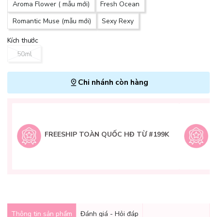
Aroma Flower ( mẫu mới)
Fresh Ocean
Romantic Muse (mẫu mới)
Sexy Rexy
Kích thước
50ml
Chi nhánh còn hàng
L
H
t
FREESHIP TOÀN QUỐC HĐ TỪ #199K
9
Q
g
Thông tin sản phẩm
Đánh giá - Hỏi đáp