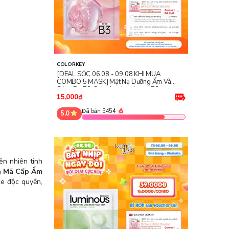
COLORKEY
[DEAL SỐC 06.08 - 09.08 KHI MUA
COMBO 5 MASK] Mặt Nạ Dưỡng Ẩm Và
Sáng Da B3 Colorkey Luminous B3
Brightening & Nourishing Facial Mask -
15,000₫
Rose
Đã bán 5454
5.0
ên nhiên tinh
a Mã Cấp Ẩm
ce độc quyền,