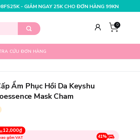
Y 25K CHO ĐƠN HÀNG 99K
NHẬP MÃ T08FS20K - GIẢM N
0
TRA CỨU ĐƠN HÀNG
Cấp Ẩm Phục Hồi Da Keyshu
ioessence Mask Cham
12,000₫
ệm
41%
 bao gồm VAT