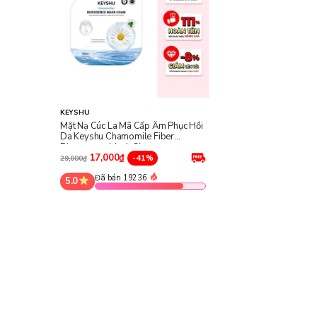
KEYSHU
Mặt Nạ Cúc La Mã Cấp Ẩm Phục Hồi
Da Keyshu Chamomile Fiber
Bioessence Mask Cham
17,000₫
-41%
29,000₫
Đã bán 19236
5.0
Công dụng chính:
Cung cấp độ ẩm sâu, duy trì làn da ẩm mượt lâu dài.
Hỗ trợ phục hồi da hư tổn do tác động từ môi trường hoặc sa
Hỗ trợ làm mờ sẹo và vết thâm, giúp da đều màu hơn.