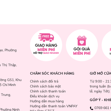
ạo, Phường
 Thị Thập,
CHĂM SÓC KHÁCH HÀNG
GIỜ MỞ CỬ
ường GS1, Khu
Chính sách đổi trả
Từ 9:00 - 21:
ồ Chí Minh
Chính sách bảo mật
trong tuần (
Chính sách thanh toán
lễ, ngày Tết).
 Trung,
Điều khoản dịch vụ
GÓP Ý - KHI
Hướng dẫn mua hàng
Hướng dẫn thanh toán VNPAY
0769 661 
Phường Ninh