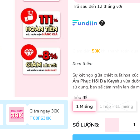
Trả sau đến 12 tháng với
Giảm đến
50K
khi thanh toán qua 
Xem thêm
Sự kết hợp giữa chiết xuất hoa cú
Ẩm Phục Hồi Da Keyshu
vừa dưỡng
sử dụng, bạn sẽ cảm nhận làn da 
Tiêu đề
1 Miếng
1 hộp - 10 miếng
Giảm ngay 30K
T08FS30K
SỐ LƯỢNG: