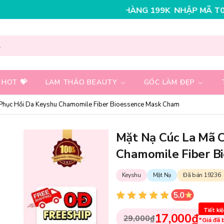
K CHO ĐƠN HÀNG 199K
NHẬP MÃ T08FS25K - GIẢM NGA
 HOT 💝
LAM THẢO BEAUTY
GÓC LÀM ĐẸP
Phục Hồi Da Keyshu Chamomile Fiber Bioessence Mask Cham
Mặt Nạ Cúc La Mã 
Chamomile Fiber B
Keyshu
Mặt Nạ
Đã bán 19236
Tiết ki
17,000₫
29,000₫
*Giá đã