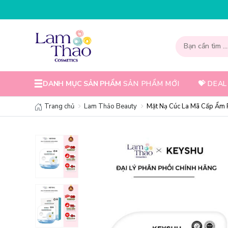
NHẬP MÃ T08FS30K - GIẢM NGAY 30
DANH MỤC SẢN PHẨM
SẢN PHẨM MỚI
💝 DEAL
Trang chủ
Lam Thảo Beauty
Mặt Nạ Cúc La Mã Cấp Ẩm 