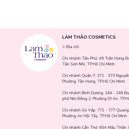
Mang lại vẻ tươi tắn, mềm mại, mịn màng cho làn da.
LAM THẢO COSMETICS
⭐️ Địa chỉ:
Chi nhánh Tân Phú:
49 Trần Hưng Đ
Tân Sơn Nhì, TP.Hồ Chí Minh
Chi nhánh Quận 7:
371 - 373 Nguyễn
Phường Tân Hưng, TP.Hồ Chí Minh
Chi nhánh Bình Dương:
244 - 246 Đ
phố Nhị Đồng 2, Phường Dĩ An, TP.H
Chi nhánh Gò Vấp:
771 - 777 Quang
Phường An Hội Tây, TP.Hồ Chí Minh
Chi nhánh Cần Thơ:
65A Mậu Thân, 