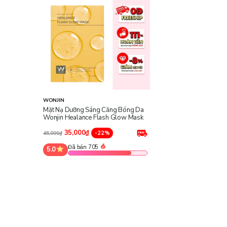
WONJIN
Mặt Nạ Dưỡng Sáng Căng Bóng Da
Wonjin Healance Flash Glow Mask
35,000₫
-22%
45,000₫
Đã bán 705
5.0