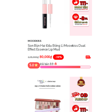
MOOEKISS
Son Bùn Hai Đầu Bóng Lì Mooekiss Dual
Effect Essence Lip Mud
80,000₫
-36%
125,000₫
Đã bán 89
5.0