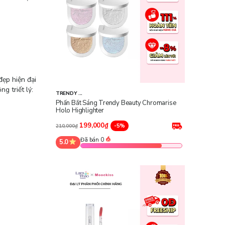
đẹp hiện đại
g triết lý:
TRENDY ...
Phấn Bắt Sáng Trendy Beauty Chromarise
Holo Highlighter
199,000₫
-5%
210,000₫
Đã bán 0
5.0