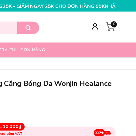
5K CHO ĐƠN HÀNG 99K
NHẬP MÃ T08FS20K - GIẢM NGAY
0
TRA CỨU ĐƠN HÀNG
 Căng Bóng Da Wonjin Healance
10,000₫
ệm
22%
 bao gồm VAT