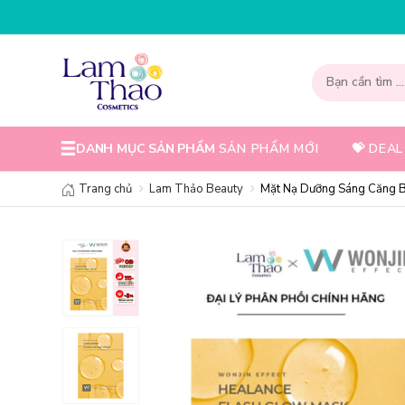
NHẬP MÃ T08FS30K - GIẢM NGAY 30K CH
DANH MỤC SẢN PHẨM
SẢN PHẨM MỚI
💝 DEAL
Trang chủ
Lam Thảo Beauty
Mặt Nạ Dưỡng Sáng Căng B