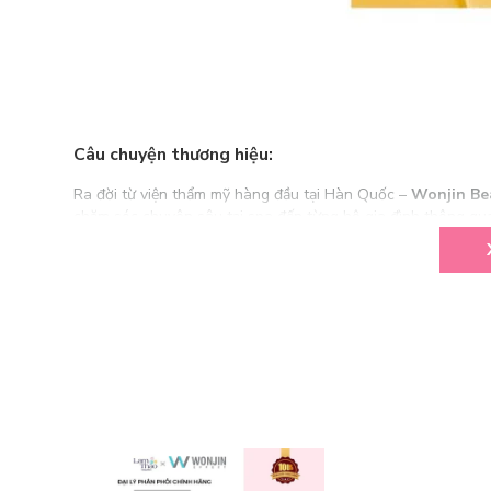
Câu chuyện thương hiệu:
Ra đời từ viện thẩm mỹ hàng đầu tại Hàn Quốc –
Wonjin Be
chăm sóc chuyên sâu tại spa đến từng hộ gia đình thông q
bạch, không phô trương
, mỗi sản phẩm của Wonjin đều mang t
Healance Flash Glow Mask
là một trong những dòng mặt nạ
cấp năng lượng – độ ẩm – độ sáng đồng đều chỉ sau 1 lần s