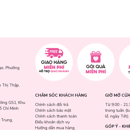
ow Mask:
ạo, Phường
rõ rệt sau thời gian ngắn sử dụng
da một cách tự nhiên
 Thị Thập,
i
CHĂM SÓC KHÁCH HÀNG
GIỜ MỞ CỬ
ường GS1, Khu
Chính sách đổi trả
Từ 9:00 - 21:
ồ Chí Minh
Chính sách bảo mật
trong tuần (
Chính sách thanh toán
lễ, ngày Tết).
 Trung,
Điều khoản dịch vụ
GÓP Ý - KHI
Hướng dẫn mua hàng