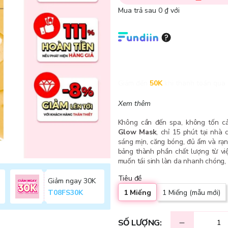
Mua trả sau 0 ₫ với
Giảm đến
50K
khi thanh toán qua 
Xem thêm
Không cần đến spa, không tốn cả
Glow Mask
, chỉ 15 phút tại nhà
sáng mịn, căng bóng, đủ ẩm và rạ
bảng thành phần chất lượng từ v
muốn tái sinh làn da nhanh chóng, 
Tiêu đề
Giảm ngay 30K
1 Miếng
1 Miếng (mẫu mới)
T08FS30K
SỐ LƯỢNG: