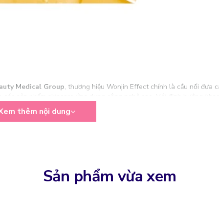
auty Medical Group
, thương hiệu Wonjin Effect chính là cầu nối đưa c
ua các sản phẩm skincare ứng dụng công nghệ cao. Với định hướng
khoa
ính thực tế, hiệu quả rõ rệt và dễ dàng sử dụng ngay tại nhà.
Xem thêm nội dung
 nổi bật, được thiết kế để tái tạo và phục hồi làn da thiếu sức sống b
ử dụng.
Sản phẩm vừa xem