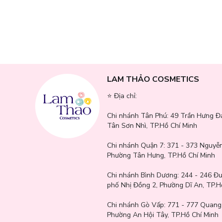
LAM THẢO COSMETICS
⭐️ Địa chỉ:
Công dụng nổi bật của Wonjin Healance Flash Gl
Chi nhánh Tân Phú:
49 Trần Hưng Đ
Chống oxy hóa, ngăn ngừa thâm sạm và nám da, dưỡng sáng 
Tân Sơn Nhì, TP.Hồ Chí Minh
Làm mịn làn da sần sùi, hỗ trợ làm đều màu và dưỡng sáng 
Chi nhánh Quận 7:
371 - 373 Nguyễn
Phường Tân Hưng, TP.Hồ Chí Minh
Cấp ẩm sâu, giúp da duy trì độ căng bóng và tăng độ đàn hồ
Chi nhánh Bình Dương:
244 - 246 Đ
Tăng cường tái tạo tế bào da, giảm dấu hiệu mệt mỏi
phố Nhị Đồng 2, Phường Dĩ An, TP.H
Cải thiện tình trạng da xỉn màu, khô ráp hoặc thiếu sức sống
Chi nhánh Gò Vấp:
771 - 777 Quang
Phường An Hội Tây, TP.Hồ Chí Minh