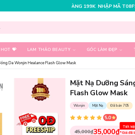
O ĐƠN HÀNG 199K
NHẬP MÃ T08FS25K - GIẢM NGAY 2
 HOT 💝
LAM THẢO BEAUTY
GÓC LÀM ĐẸP
óng Da Wonjin Healance Flash Glow Mask
Mặt Nạ Dưỡng Sáng
Flash Glow Mask
Wonjin
Mặt Nạ
Đã bán 705
Tiết ki
35,000₫
45,000₫
*Giá đã