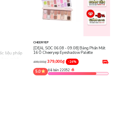
CHEERYEP
[DEAL SỐC 06.08 - 09.08] Bảng Phấn Mắt
16 Ô Cheeryep Eyeshadow Palette
ác liệu pháp
 học, minh
379,000₫
-24%
499,000₫
Đã bán 22052
5.0
ằng cách cung