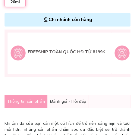
26ml
Chi nhánh còn hàng
L
H
t
FREESHIP TOÀN QUỐC HĐ TỪ #199K
9
Q
g
Thông tin sản phẩm
Đánh giá - Hỏi đáp
Khi làn da của bạn cần một cú hích để trở nên sáng mịn và tươi
mới hơn, những sản phẩm chăm sóc da đặc biệt sẽ trở thành