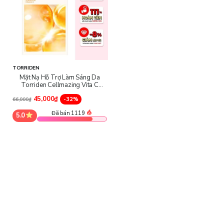
TORRIDEN
Mặt Nạ Hỗ Trợ Làm Sáng Da
Torriden Cellmazing Vita C
Brightening Mask
45,000₫
-32%
66,000₫
Đã bán 1119
5.0
Thành Phần Chi Tiết Của Mặt Nạ Torriden Cellmazing
Vita C Brightening Mask:
Water, Glycerin, Butylene Glycol, Niacinamide, 1,2-Hexanediol,
Glycereth-26, Panthenol, 3-O-Ethyl Ascorbic Acid, Adenosine,
Allantoin, Tocopherol, Glutathione, Ascorbyl Glucoside, Ascorbyl
Palmitate, Ascorbic Acid, Ascorbyl Tetraisopalmitate, Tripeptide-