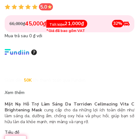
45,000₫
21,000₫
32%
66,000₫
Tiết kiệm
*Giá đã bao gồm VAT
Mua trả sau 0 ₫ với
Giảm đến
50K
khi thanh toán qua Fundiin.
Xem thêm
Mặt Nạ Hỗ Trợ Làm Sáng Da Torriden Cellmazing Vita C
Brightening Mask
cung cấp cho da những lợi ích toàn diện như
làm sáng da, dưỡng ẩm, chống oxy hóa và phục hồi, giúp bạn sở
hữu làn da khỏe mạnh, mịn màng và rạng rỡ.
Tiêu đề