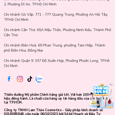
2, Phường Dĩ An, TP.Hồ Chí Minh
Chi nhánh Gò Vấp:
771 - 777 Quang Trung, Phường An Hội Tây,
TP.Hồ Chí Minh
Chi nhánh Cần Thơ:
65A Mậu Thân, Phường Ninh Kiều, Thành Phố
Cần Thơ
Chi nhánh Biên Hoà:
69 Phan Trung, phường Tam Hiệp, Thành
phố Biên Hòa, Đồng Nai
Chi nhánh Quận 9: 337 Đỗ Xuân Hợp, Phường Phước Long, TP.Hồ
Chí Minh
Mùi Hương Của Sản Phẩm: Một Làn Sóng Thơm Mát Từ
Thiên Nhiên
Khi đắp lên mặt, bạn sẽ cảm nhận được một mùi hương nhẹ nhàng,
Thiên đưỡng Mỹ phẩm Chính hãng giá tốt. Với hơn 100+ Thương
tươi mới như chính hơi thở của thiên nhiên. Hương cam, chanh
hiệu đồng hành. Là chuỗi cửa hàng uy tín hàng đầu của các bạn trẻ
tại TP.HCM.
pha chút hoa cúc thanh mát tạo ra một cảm giác thư giãn tuyệt
vời, như một làn gió nhẹ nhàng xoa dịu làn da mệt mỏi.
Công ty TNHH Lam Thảo Cosmetics - Giấy phép kinh doanh số
0318085848, cấp ngày 06/10/2023 bởi Sở kế Hoạch và Đầu Tư