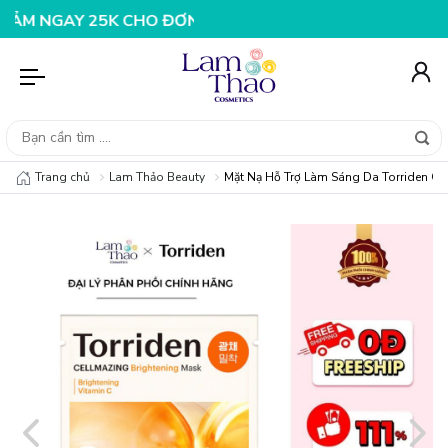
AY 25K CHO ĐƠN HÀNG 99K
NHẬP MÃ T08FS20K - GIẢM 
Trang chủ
Lam Thảo Beauty
Mặt Nạ Hỗ Trợ Làm Sáng Da Torriden Ce