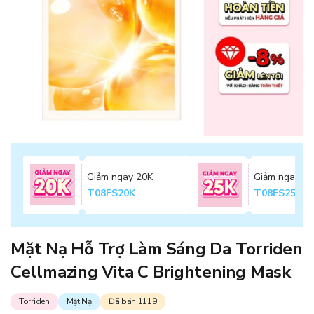
Giảm ngay 20K
Giảm ngay 2
T08FS20K
T08FS25K
Mặt Nạ Hỗ Trợ Làm Sáng Da Torriden
Cellmazing Vita C Brightening Mask
Torriden
Mặt Nạ
Đã bán 1119