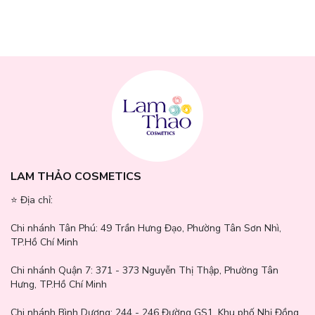
Panthenol
(Pro-Vitamin B5): Làm dịu da, giúp tăng cường độ ẩm,
hỗ trợ phục hồi da bị tổn thương và thúc đẩy quá trình lành da.
Glutathione
: Một chất chống oxy hóa mạnh, giúp làm sáng da,
giảm sự hình thành các đốm nâu và cải thiện sức khỏe tổng thể
của làn da.
Hyaluronic Acid
: Dưỡng ẩm sâu, giúp da luôn mềm mịn, không bị
khô ráp sau khi sử dụng.
LAM THẢO COSMETICS
⭐️ Địa chỉ:
Chi nhánh Tân Phú:
49 Trần Hưng Đạo, Phường Tân Sơn Nhì,
TP.Hồ Chí Minh
Chi nhánh Quận 7:
371 - 373 Nguyễn Thị Thập, Phường Tân
Hưng, TP.Hồ Chí Minh
Chi nhánh Bình Dương:
244 - 246 Đường GS1, Khu phố Nhị Đồng