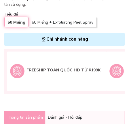
lần sử dụng.
Tiêu đề
60 Miếng
60 Miếng + Exfoliating Peel Spray
Chi nhánh còn hàng
L
H
t
FREESHIP TOÀN QUỐC HĐ TỪ #199K
9
Q
g
Thông tin sản phẩm
Đánh giá - Hỏi đáp