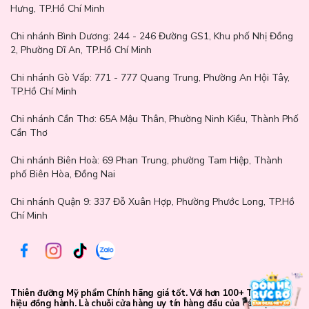
Hưng, TP.Hồ Chí Minh
Chi nhánh Bình Dương:
244 - 246 Đường GS1, Khu phố Nhị Đồng
2, Phường Dĩ An, TP.Hồ Chí Minh
Chi nhánh Gò Vấp:
771 - 777 Quang Trung, Phường An Hội Tây,
TP.Hồ Chí Minh
Chi nhánh Cần Thơ:
65A Mậu Thân, Phường Ninh Kiều, Thành Phố
Cần Thơ
Chi nhánh Biên Hoà:
69 Phan Trung, phường Tam Hiệp, Thành
phố Biên Hòa, Đồng Nai
Chi nhánh Quận 9: 337 Đỗ Xuân Hợp, Phường Phước Long, TP.Hồ
Chí Minh
Hướng dẫn sử dụng:
Làm sạch vùng da quanh mắt và lau khô nhẹ nhàng.
Thiên đưỡng Mỹ phẩm Chính hãng giá tốt. Với hơn 100+ Thương
hiệu đồng hành. Là chuỗi cửa hàng uy tín hàng đầu của các bạn trẻ
Lấy mặt nạ mắt ra bằng thìa chuyên dụng, đắp lên vùng da dưới