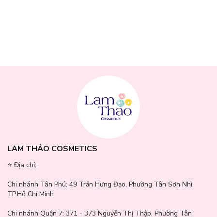
chất, giúp làm dịu da, bổ sung dưỡng chất và tăng khả năng phục
hồi da.
Ectoin
: Thành phần bảo vệ da, giúp chống lại tác hại từ stress
môi trường và tia UV, đồng thời tăng cường hàng rào bảo vệ da.
Hyaluronic Acid:
Hoạt chất cấp nước quen thuộc, giúp giữ ẩm và
cải thiện độ mềm mại cho vùng da mắt.
Bột yến mạch (Avena Sativa):
Làm dịu, chống oxy hóa, đồng
thời giảm tình trạng khô và kích ứng da.
β-Glucan:
Hỗ trợ tăng cường độ ẩm, làm dịu vùng da nhạy cảm,
cải thiện độ đàn hồi và phục hồi da nhanh chóng.
LAM THẢO COSMETICS
⭐️ Địa chỉ:
Chi nhánh Tân Phú:
49 Trần Hưng Đạo, Phường Tân Sơn Nhì,
TP.Hồ Chí Minh
Chi nhánh Quận 7:
371 - 373 Nguyễn Thị Thập, Phường Tân