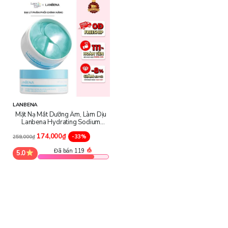
mắt, giữ vẻ tươi trẻ dài lâu.
LANBENA
Mặt Nạ Mắt Dưỡng Ẩm, Làm Dịu
Lanbena Hydrating Sodium
Hyaluronate Hydra Gel Eye
174,000₫
Patches
-33%
259,000₫
Đã bán 119
5.0