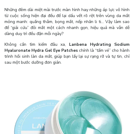
Những đêm dài miệt mài trước màn hình hay những áp lực vô hình
từ cuộc sống hiện đại đều để lại dấu vết rõ rệt trên vùng da mắt
mỏng manh: quầng thâm, bọng mắt, nếp nhăn li ti… Vậy làm sao
để “giải cứu” đôi mắt một cách nhanh gọn, hiệu quả mà vẫn dễ
dàng duy trì đều đặn mỗi ngày?
Không cần tìm kiếm đâu xa,
Lanbena Hydrating Sodium
Hyaluronate Hydra Gel Eye Patches
chính là “tấm vé” cho hành
trình hồi sinh làn da mắt, giúp bạn lấy lại sự rạng rỡ và tự tin, chỉ
sau một bước dưỡng đơn giản.