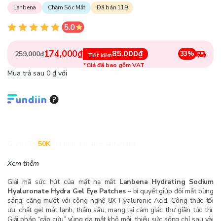
Lanbena
Chăm Sóc Mắt
Đã bán 119
174,000₫
85,000₫
33%
259,000₫
Tiết kiệm
*Giá đã bao gồm VAT
Mua trả sau 0 ₫ với
Giảm đến
50K
khi thanh toán qua Fundiin.
Xem thêm
Giải mã sức hút của mặt nạ mắt
Lanbena Hydrating Sodium
Hyaluronate Hydra Gel Eye Patches
– bí quyết giúp đôi mắt bừng
sáng, căng mướt với công nghệ 8X Hyaluronic Acid. Công thức tối
ưu, chất gel mát lạnh, thấm sâu, mang lại cảm giác thư giãn tức thì.
Giải pháp “cấp cứu” vùng da mắt khô mỏi, thiếu sức sống chỉ sau vài