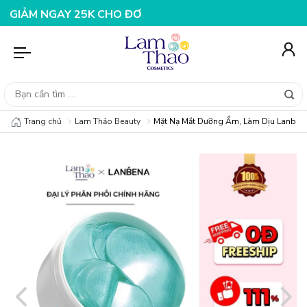
GAY 25K CHO ĐƠN HÀNG 99K
NHẬP MÃ T08FS20K - GIẢM
Trang chủ
Lam Thảo Beauty
Mặt Nạ Mắt Dưỡng Ẩm, Làm Dịu Lanbena