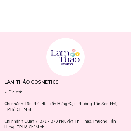
LAM THẢO COSMETICS
⭐️ Địa chỉ:
Chi nhánh Tân Phú:
49 Trần Hưng Đạo, Phường Tân Sơn Nhì,
TP.Hồ Chí Minh
Thông số sản phẩm:
Chi nhánh Quận 7:
371 - 373 Nguyễn Thị Thập, Phường Tân
Thương hiệu: Maxclinic
Hưng, TP.Hồ Chí Minh