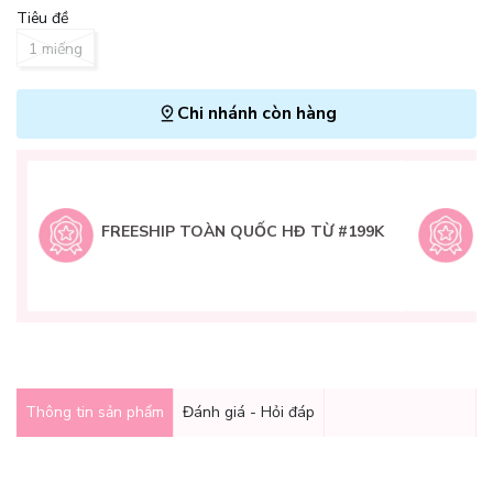
Tiêu đề
1 miếng
Chi nhánh còn hàng
L
H
t
FREESHIP TOÀN QUỐC HĐ TỪ #199K
9
Q
g
Thông tin sản phẩm
Đánh giá - Hỏi đáp