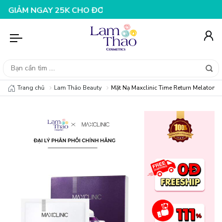
NGAY 25K CHO ĐƠN HÀNG 99K
NHẬP MÃ T08FS20K - GI
Trang chủ
Lam Thảo Beauty
Mặt Nạ Maxclinic Time Return Melatoni