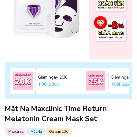
Giảm ngay 20K
Giảm ngay 2
T08FS20K
T08FS25K
Mặt Nạ Maxclinic Time Return
Melatonin Cream Mask Set
Maxclinic
Mặt Nạ
Đã bán 136