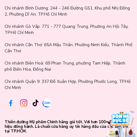
Xuất xứ: Hàn Quốc
Chi nhánh Bình Dương:
244 - 246 Đường GS1, Khu phố Nhị Đồng
2, Phường Dĩ An, TP.Hồ Chí Minh
Dung tích: 28ml
Chi nhánh Gò Vấp:
771 - 777 Quang Trung, Phường An Hội Tây,
TP.Hồ Chí Minh
Chi nhánh Cần Thơ:
65A Mậu Thân, Phường Ninh Kiều, Thành Phố
Cần Thơ
Chi nhánh Biên Hoà:
69 Phan Trung, phường Tam Hiệp, Thành
phố Biên Hòa, Đồng Nai
Chi nhánh Quận 9: 337 Đỗ Xuân Hợp, Phường Phước Long, TP.Hồ
Chí Minh
Thiên đưỡng Mỹ phẩm Chính hãng giá tốt. Với hơn 100+ Thương
hiệu đồng hành. Là chuỗi cửa hàng uy tín hàng đầu của các bạn trẻ
tại TP.HCM.