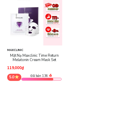
Chống lão hóa: Melatonin giúp chống lại các dấu hiệu lão hóa
bằng cách tăng cường quá trình tái tạo tế bào da, giảm thiểu sự
hình thành các nếp nhăn và vết chân chim.
Phục hồi làn da: Sản phẩm cung cấp dưỡng chất cần thiết giúp
phục hồi làn da bị tổn thương, đặc biệt là da mỏng yếu do tiếp xúc
nhiều với ánh nắng mặt trời và ô nhiễm.
MAXCLINIC
Mặt Nạ Maxclinic Time Return
Melatonin Cream Mask Set
119,000₫
Đã bán 136
5.0