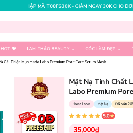
MÃ T08FS30K - GIẢM NGAY 30K CHO ĐƠN HÀNG 199K
NH
 HOT 💝
LAM THẢO BEAUTY
GÓC LÀM ĐẸP
 Và Cải Thiện Mụn Hada Labo Premium Pore Care Serum Mask
Mặt Nạ Tinh Chất 
Labo Premium Pore
Hada Labo
Mặt Nạ
Đã bán 26
35,000₫