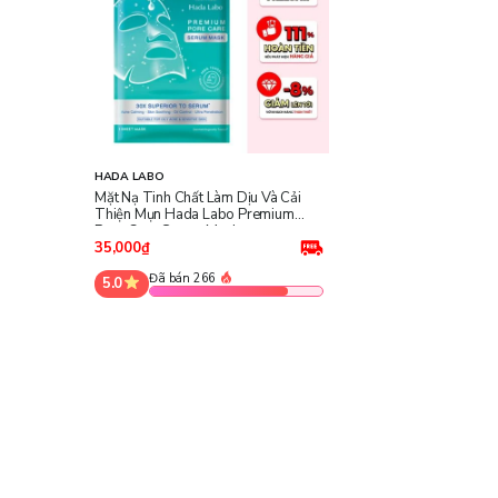
HADA LABO
Mặt Nạ Tinh Chất Làm Dịu Và Cải
Thiện Mụn Hada Labo Premium
Pore Care Serum Mask
35,000₫
Đã bán 266
5.0
Công dụng chính của Hada Labo Premium Pore Ca
Tinh chất đậm đặc gấp 30 lần serum thông thường
, giú