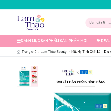
NHẬP 
DANH MỤC SẢN PHẨM
SẢN PHẨM MỚI
💝 DEAL
Trang chủ
Lam Thảo Beauty
Mặt Nạ Tinh Chất Làm Dịu