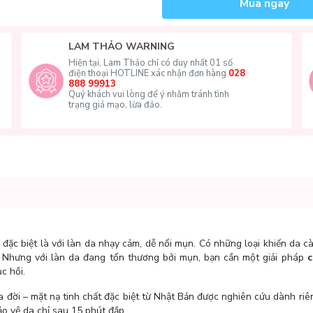
Mua ngay
LAM THẢO WARNING
Hiện tại, Lam Thảo chỉ có duy nhất 01 số
điện thoại HOTLINE xác nhận đơn hàng
028
888 99913
Quý khách vui lòng để ý nhằm tránh tình
trạng giả mạo, lừa đảo.
, đặc biệt là với làn da nhạy cảm, dễ nổi mụn. Có những loại khiến da 
ó”. Nhưng với làn da đang tổn thương bởi mụn, bạn cần một giải pháp
c
c hồi.
a đời – mặt nạ tinh chất đặc biệt từ Nhật Bản được nghiên cứu dành riê
ảo vệ da chỉ sau 15 phút đắp.