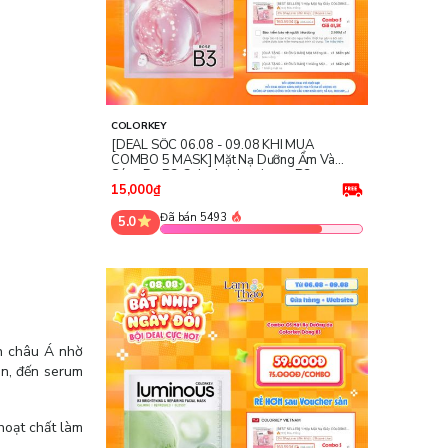
COLORKEY
[DEAL SỐC 06.08 - 09.08 KHI MUA
COMBO 5 MASK] Mặt Nạ Dưỡng Ẩm Và
Sáng Da B3 Colorkey Luminous B3
Brightening & Nourishing Facial Mask -
15,000₫
Rose
Đã bán 5493
5.0
n châu Á nhờ
ion, đến serum
hoạt chất làm