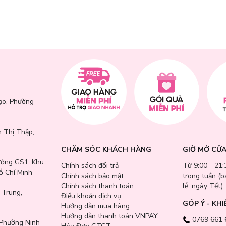
ết dầu và hỗ trợ ngừa mụn.
lỗ chân lông và cân bằng dầu thừa.
 da mềm mịn và căng bóng.
hấu gấp 2 lần, nâng cao hiệu quả làm dịu và phục hồi da.
o vệ da khỏi tác nhân gây mụn.
hù hợp cả với da nhạy cảm.
ạo, Phường
 Thị Thập,
CHĂM SÓC KHÁCH HÀNG
GIỜ MỞ CỬ
ường GS1, Khu
Chính sách đổi trả
Từ 9:00 - 21:
ồ Chí Minh
Chính sách bảo mật
trong tuần (
Chính sách thanh toán
lễ, ngày Tết).
 Trung,
Điều khoản dịch vụ
GÓP Ý - KHI
Hướng dẫn mua hàng
Hướng dẫn thanh toán VNPAY
0769 661 
Phường Ninh