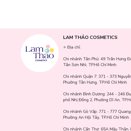
Tranexamic Acid (TXA):
Kháng khuẩn, giảm mẩn đỏ, điều ti
Vitamin B3 & B5:
Làm dịu, phục hồi da tổn thương, se khít 
3 loại Hyaluronic Acid
, gồm Nano HA giúp cấp ẩm sâu, giữ
Công nghệ Max Intensifier từ Nhật
, tăng khả năng thẩm t
LAM THẢO COSMETICS
Công nghệ Microbiome:
Cân bằng hệ vi sinh da, hỗ trợ bả
⭐️ Địa chỉ:
Mặt nạ 100% Tencel thiên nhiên
, ôm sát da, mỏng nhẹ, p
Chi nhánh Tân Phú:
49 Trần Hưng Đ
Tân Sơn Nhì, TP.Hồ Chí Minh
Chi nhánh Quận 7:
371 - 373 Nguyễn
Phường Tân Hưng, TP.Hồ Chí Minh
Chi nhánh Bình Dương:
244 - 246 Đ
phố Nhị Đồng 2, Phường Dĩ An, TP.H
Chi nhánh Gò Vấp:
771 - 777 Quang
Phường An Hội Tây, TP.Hồ Chí Minh
Chi nhánh Cần Thơ:
65A Mậu Thân, 