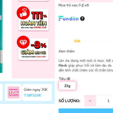
Mua trả sau 0 ₫ với
Giảm đến
50K
khi thanh toán qua 
Xem thêm
Làn da đang mệt mỏi vì mụn, tiết
Mask
giúp phục hồi và làm dịu da 
dẫn tinh chất chăm sóc lỗ chân lôn
Tiêu đề
23g
Giảm ngay 30K
T08FS30K
SỐ LƯỢNG: