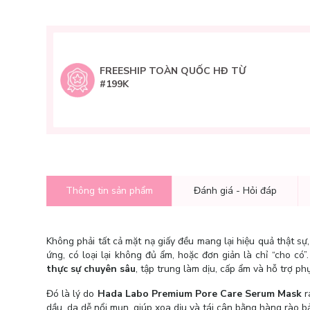
FREESHIP TOÀN QUỐC HĐ TỪ
#199K
Thông tin sản phẩm
Đánh giá - Hỏi đáp
Không phải tất cả mặt nạ giấy đều mang lại hiệu quả thật sự
ứng, có loại lại không đủ ẩm, hoặc đơn giản là chỉ “cho c
thực sự chuyên sâu
, tập trung làm dịu, cấp ẩm và hỗ trợ phụ
Đó là lý do
Hada Labo Premium Pore Care Serum Mask
r
dầu, da dễ nổi mụn, giúp xoa dịu và tái cân bằng hàng rào b