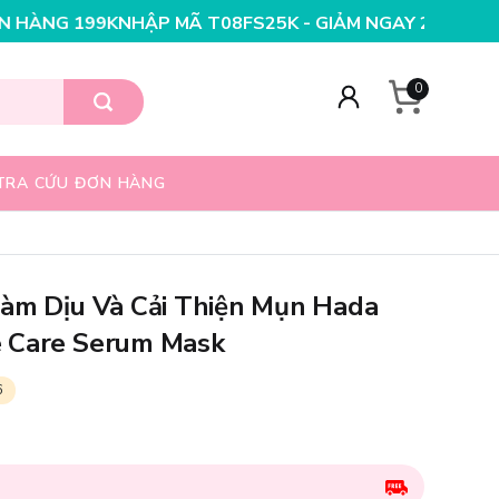
ẬP MÃ T08FS25K - GIẢM NGAY 25K CHO ĐƠN HÀNG 99K
0
TRA CỨU ĐƠN HÀNG
Làm Dịu Và Cải Thiện Mụn Hada
 Care Serum Mask
6