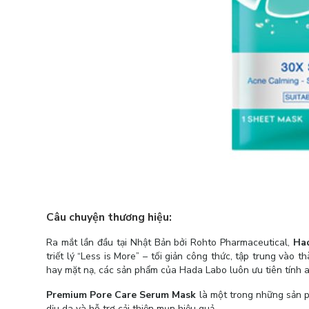
Câu chuyện thương hiệu:
Ra mắt lần đầu tại Nhật Bản bởi Rohto Pharmaceutical,
Ha
triết lý “Less is More” – tối giản công thức, tập trung vào
hay mặt nạ, các sản phẩm của Hada Labo luôn ưu tiên tính a
Premium Pore Care Serum Mask
là một trong những sản p
dịu da và hỗ trợ cải thiện mụn hiệu quả.