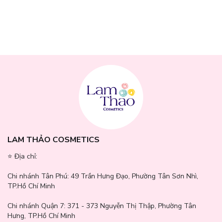
LAM THẢO COSMETICS
⭐️ Địa chỉ:
Chi nhánh Tân Phú:
49 Trần Hưng Đạo, Phường Tân Sơn Nhì,
TP.Hồ Chí Minh
Chi nhánh Quận 7:
371 - 373 Nguyễn Thị Thập, Phường Tân
Mi công chúa - với 1 hàng mi dưới mảnh 6mm + 5 hàng mi trên tai
Hưng, TP.Hồ Chí Minh