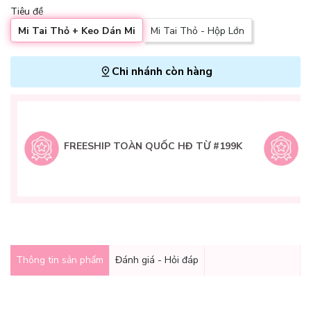
Tiêu đề
Mi Tai Thỏ + Keo Dán Mi
Mi Tai Thỏ - Hộp Lớn
Chi nhánh còn hàng
L
H
t
FREESHIP TOÀN QUỐC HĐ TỪ #199K
9
Q
g
Thông tin sản phẩm
Đánh giá - Hỏi đáp