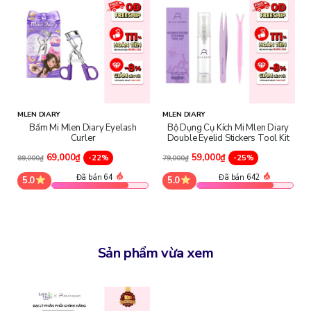
MLEN DIARY
MLEN DIARY
Bấm Mi Mlen Diary Eyelash
Bộ Dụng Cụ Kích Mi Mlen Diary
Curler
Double Eyelid Stickers Tool Kit
69,000₫
59,000₫
-22%
-25%
89,000₫
79,000₫
Đã bán 64
Đã bán 642
5.0
5.0
Sản phẩm vừa xem
Thông số sản phẩm: