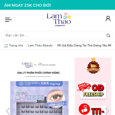
GAY 25K CHO ĐƠN HÀNG 99K
NHẬP MÃ T08FS20K - GIẢM
Trang chủ
Lam Thảo Beauty
Mi Giả Kiểu Dáng Tai Thỏ Đáng Yêu Mlen