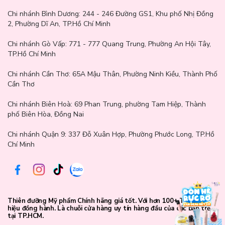
thỏ đậm 13mm + 4 hàng mi trên công chúa phiên bản nâng cấp
hơn.
Chi nhánh Bình Dương:
244 - 246 Đường GS1, Khu phố Nhị Đồng
2, Phường Dĩ An, TP.Hồ Chí Minh
Hướng dẫn sử dụng:
Chi nhánh Gò Vấp:
771 - 777 Quang Trung, Phường An Hội Tây,
TP.Hồ Chí Minh
Bước 1: Đầu tiên hãy uốn cong lông mi thật
Chi nhánh Cần Thơ:
65A Mậu Thân, Phường Ninh Kiều, Thành Phố
Bước 2: Dùng nhíp gắn mi, làm theo đường chỉ dẫn, kẹp nhẹ vào
Cần Thơ
phần giữa mi và tháo mi ra
Bước 3: Nhúng keo vào mặt cong của mi và đợi khoảng 10 giây
Chi nhánh Biên Hoà:
69 Phan Trung, phường Tam Hiệp, Thành
trước khi dán
phố Biên Hòa, Đồng Nai
Bước 4: Có thể gắn 3-4 cụm mi. Dùng nhíp để điều chỉnh mi thật và
Chi nhánh Quận 9: 337 Đỗ Xuân Hợp, Phường Phước Long, TP.Hồ
mi giả cho vừa khít hơn.
Chí Minh
+ Lưu ý: Trước khi dán mi, dùng phấn phủ để giữ cho mí mắt khô
ráo bám lâu.
Thiên đưỡng Mỹ phẩm Chính hãng giá tốt. Với hơn 100+ Thương
Hiện nay lông mi giả nhà
Mlen Diary
đã có tại Lam Thảo
hiệu đồng hành. Là chuỗi cửa hàng uy tín hàng đầu của các bạn trẻ
Cosmetics, còn chần chừ chi mà không sắm ngay 1 em mi giả
tại TP.HCM.