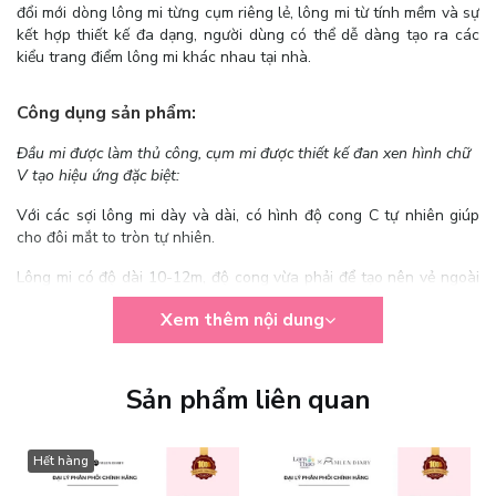
đổi mới dòng lông mi từng cụm riêng lẻ, lông mi từ tính mềm và sự
kết hợp thiết kế đa dạng, người dùng có thể dễ dàng tạo ra các
kiểu trang điểm lông mi khác nhau tại nhà.
Công dụng sản phẩm:
Đầu mi được làm thủ công, cụm mi được thiết kế đan xen hình chữ
V tạo hiệu ứng đặc biệt:
Với các sợi lông mi dày và dài, có hình độ cong C tự nhiên giúp
cho đôi mắt to tròn tự nhiên.
Lông mi có độ dài 10-12m, độ cong vừa phải để tạo nên vẻ ngoài
tự nhiên phù hợp với con gái Châu Á.
Xem thêm nội dung
Lông mi với độ cong tự nhiên, không biến dạng khi tiếp xúc với
nước.
Sản phẩm liên quan
Chất liệu BASF với tỷ lệ kháng khuẩn lên đến 98%
Hết hàng