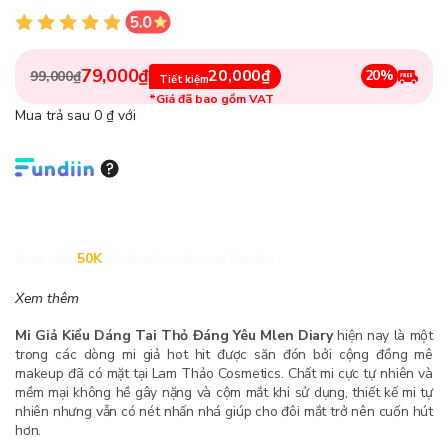
79,000₫
20,000₫
20%
99,000₫
Tiết kiệm
*Giá đã bao gồm VAT
Mua trả sau 0 ₫ với
Giảm đến
50K
khi thanh toán qua Fundiin.
Xem thêm
Mi Giả Kiểu Dáng Tai Thỏ Đáng Yêu Mlen Diary
hiện nay là một
trong các dòng mi giả hot hit được săn đón bởi cộng đồng mê
makeup đã có mặt tại Lam Thảo Cosmetics. Chất mi cực tự nhiên và
mềm mại không hề gây nặng và cộm mắt khi sử dụng, thiết kế mi tự
nhiên nhưng vẫn có nét nhấn nhá giúp cho đôi mắt trở nên cuốn hút
hơn.