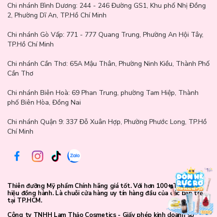
Chi nhánh Bình Dương:
244 - 246 Đường GS1, Khu phố Nhị Đồng
2, Phường Dĩ An, TP.Hồ Chí Minh
Chi nhánh Gò Vấp:
771 - 777 Quang Trung, Phường An Hội Tây,
TP.Hồ Chí Minh
Chăm sóc làn da mụn nhẹ nhàng hơn cùng Lam Thảo
Chi nhánh Cần Thơ:
65A Mậu Thân, Phường Ninh Kiều, Thành Phố
Cần Thơ
Cosmetics
Chi nhánh Biên Hoà:
69 Phan Trung, phường Tam Hiệp, Thành
Cosrx Master Patch Original Fit
sẽ giúp bạn chăm sóc những
phố Biên Hòa, Đồng Nai
nốt mụn một cách nhẹ nhàng và đơn giản hơn trong chu trình
skincare hằng ngày. Một miếng dán nhỏ nhưng đủ để bảo vệ da,
Chi nhánh Quận 9: 337 Đỗ Xuân Hợp, Phường Phước Long, TP.Hồ
hạn chế những tác động không mong muốn và giúp bạn tự tin hơn
Chí Minh
mỗi ngày. Nếu bạn đang tìm mua sản phẩm chính hãng, đừng ngần
ngại ghé Lam Thảo Cosmetics để được tư vấn và lựa chọn những
sản phẩm phù hợp nhất với làn da của mình nhé 💛
Thiên đưỡng Mỹ phẩm Chính hãng giá tốt. Với hơn 100+ Thương
hiệu đồng hành. Là chuỗi cửa hàng uy tín hàng đầu của các bạn trẻ
tại TP.HCM.
Công ty TNHH Lam Thảo Cosmetics - Giấy phép kinh doanh số