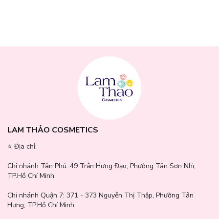
Bước 3:
Dán trực tiếp miếng dán lên vị trí mụn và để yên trong
quá trình sử dụng.
⇒ Nên sử dụng trước các bước skincare hoặc trước khi trang điểm
để miếng dán bám chắc hơn.
⇒ Thay miếng dán mới khi patch chuyển sang màu trắng đục, dấu
hiệu đã hấp thụ dịch mụn.
LAM THẢO COSMETICS
⭐️ Địa chỉ:
Chi nhánh Tân Phú:
49 Trần Hưng Đạo, Phường Tân Sơn Nhì,
TP.Hồ Chí Minh
Chi nhánh Quận 7:
371 - 373 Nguyễn Thị Thập, Phường Tân
Hưng, TP.Hồ Chí Minh