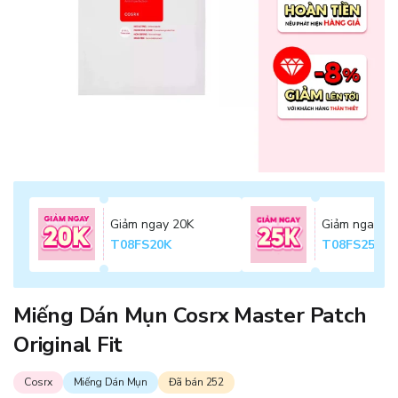
Giảm ngay 20K
Giảm ngay 2
T08FS20K
T08FS25K
Miếng Dán Mụn Cosrx Master Patch
Original Fit
Cosrx
Miếng Dán Mụn
Đã bán 252