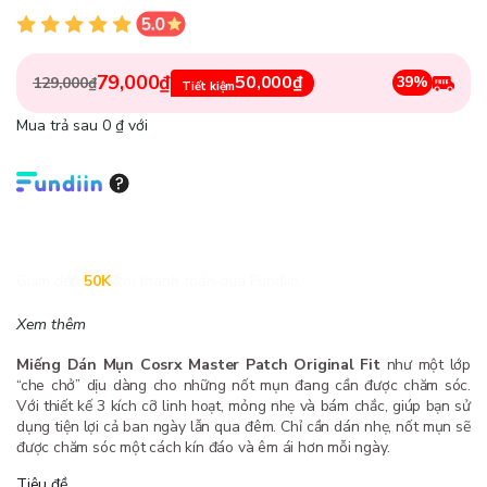
79,000₫
50,000₫
39%
129,000₫
Tiết kiệm
Mua trả sau 0 ₫ với
Giảm đến
50K
khi thanh toán qua Fundiin.
Xem thêm
Miếng Dán Mụn Cosrx Master Patch Original Fit
như một lớp
“che chở” dịu dàng cho những nốt mụn đang cần được chăm sóc.
Với thiết kế 3 kích cỡ linh hoạt, mỏng nhẹ và bám chắc, giúp bạn sử
dụng tiện lợi cả ban ngày lẫn qua đêm. Chỉ cần dán nhẹ, nốt mụn sẽ
được chăm sóc một cách kín đáo và êm ái hơn mỗi ngày.
Tiêu đề