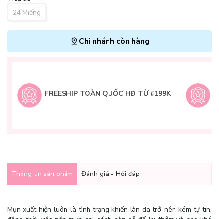
24 Miếng
Chi nhánh còn hàng
L
H
t
FREESHIP TOÀN QUỐC HĐ TỪ #199K
9
Q
g
Thông tin sản phẩm
Đánh giá - Hỏi đáp
Mụn xuất hiện luôn là tình trạng khiến làn da trở nên kém tự tin,