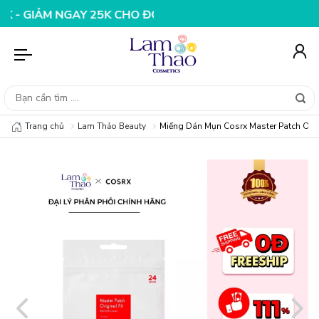
M NGAY 25K CHO ĐƠN HÀNG 99K
NHẬP MÃ T08FS20K - G
Trang chủ
Lam Thảo Beauty
Miếng Dán Mụn Cosrx Master Patch Origi