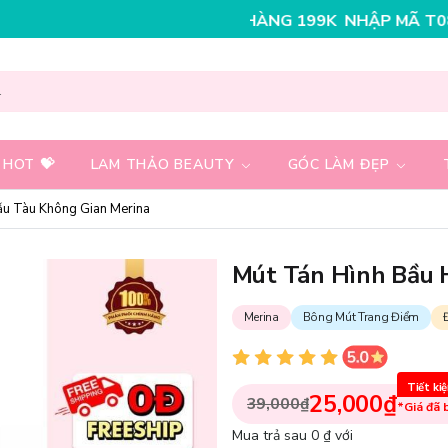
K CHO ĐƠN HÀNG 199K
NHẬP MÃ T08FS25K - GIẢM NGA
 HOT 💝
LAM THẢO BEAUTY
GÓC LÀM ĐẸP
ẫu Tàu Không Gian Merina
Mút Tán Hình Bầu 
Merina
Bông Mút Trang Điểm
Tiết ki
25,000₫
39,000₫
*Giá đã
Mua trả sau 0 ₫ với