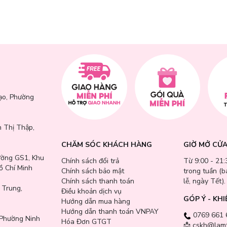
ạo, Phường
 Thị Thập,
CHĂM SÓC KHÁCH HÀNG
GIỜ MỞ CỬ
ường GS1, Khu
Chính sách đổi trả
Từ 9:00 - 21:
ồ Chí Minh
Chính sách bảo mật
trong tuần (
Chính sách thanh toán
lễ, ngày Tết).
 Trung,
Điều khoản dịch vụ
GÓP Ý - KHI
Hướng dẫn mua hàng
Hướng dẫn thanh toán VNPAY
0769 661 
Phường Ninh
Hóa Đơn GTGT
📩 cskh@lamt