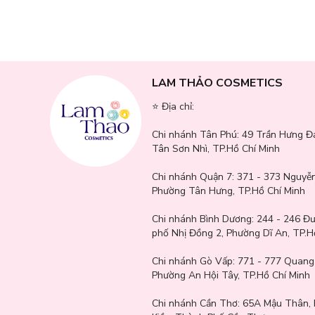
LAM THẢO COSMETICS
⭐️ Địa chỉ:
Chi nhánh Tân Phú:
49 Trần Hưng Đ
Tân Sơn Nhì, TP.Hồ Chí Minh
Chi nhánh Quận 7:
371 - 373 Nguyễn
Phường Tân Hưng, TP.Hồ Chí Minh
Chi nhánh Bình Dương:
244 - 246 Đ
phố Nhị Đồng 2, Phường Dĩ An, TP.H
Chi nhánh Gò Vấp:
771 - 777 Quang
Phường An Hội Tây, TP.Hồ Chí Minh
Chi nhánh Cần Thơ:
65A Mậu Thân, 