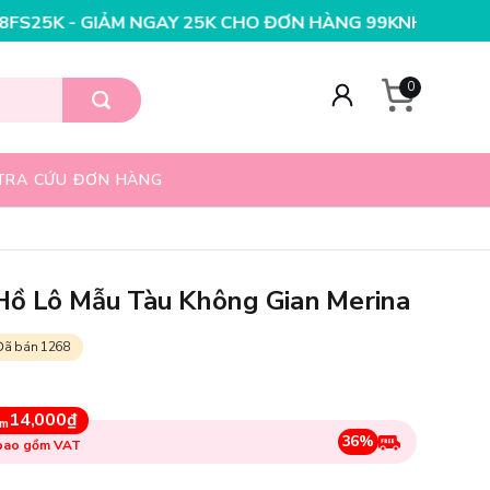
Y 25K CHO ĐƠN HÀNG 99K
NHẬP MÃ T08FS20K - GIẢM 
0
TRA CỨU ĐƠN HÀNG
Hồ Lô Mẫu Tàu Không Gian Merina
Đã bán 1268
14,000₫
ệm
36%
 bao gồm VAT