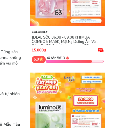
COLORKEY
[DEAL SỐC 06.08 - 09.08 KHI MUA
COMBO 5 MASK] Mặt Nạ Dưỡng Ẩm Và
Sáng Da B3 Colorkey Luminous B3
Brightening & Nourishing Facial Mask -
15,000₫
. Từng sản
Rose
Merina không
Đã bán 5613
5.0
ềm vui mỗi
và tự nhiên
Lô Mẫu Tàu