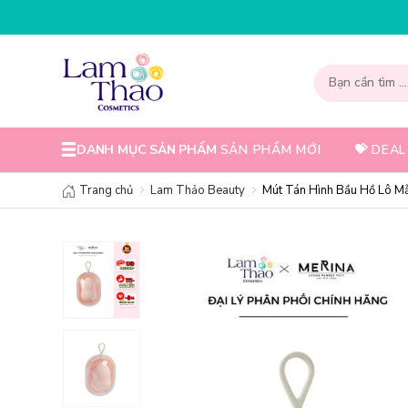
NHẬP MÃ T08FS30K - GIẢM NGAY 30
DANH MỤC SẢN PHẨM
SẢN PHẨM MỚI
💝 DEAL
Trang chủ
Lam Thảo Beauty
Mút Tán Hình Bầu Hồ Lô M