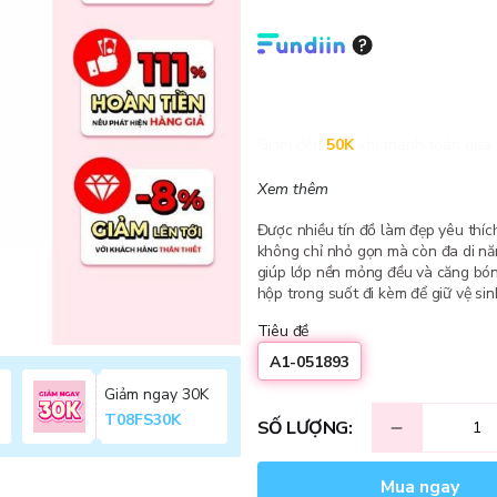
Giảm đến
50K
khi thanh toán qua 
Xem thêm
Được nhiều tín đồ làm đẹp yêu thíc
không chỉ nhỏ gọn mà còn đa di nă
giúp lớp nền mỏng đều và căng bón
hộp trong suốt đi kèm để giữ vệ sin
Tiêu đề
A1-051893
Giảm ngay 30K
T08FS30K
SỐ LƯỢNG:
Mua ngay