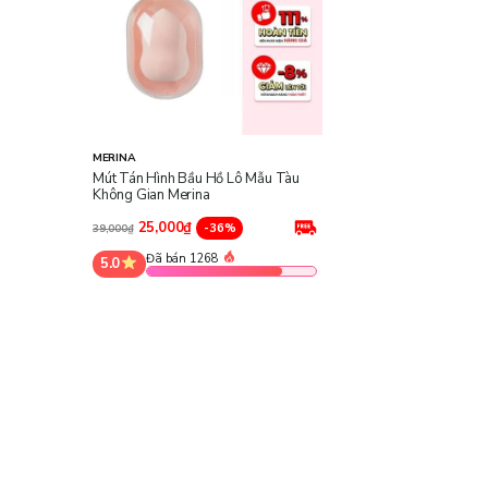
MERINA
Mút Tán Hình Bầu Hồ Lô Mẫu Tàu
Không Gian Merina
25,000₫
-36%
39,000₫
Đã bán 1268
5.0
Thông tin sản phẩm mút hồ lô Merina
Cấu tạo:
Phần đầu nhọn dễ tiếp cận các vùng nhỏ và phần b
Chất liệu:
Mút xốp mềm mại, đàn hồi tốt và an toàn cho da.
Kích thước:
6 x 4cm.
Phụ kiện đi kèm:
Hộp nhựa trong suốt.