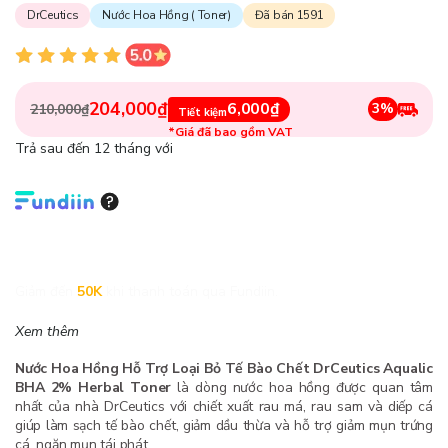
DrCeutics
Nước Hoa Hồng ( Toner)
Đã bán 1591
204,000₫
6,000₫
3%
210,000₫
Tiết kiệm
*Giá đã bao gồm VAT
Trả sau đến 12 tháng với
Giảm đến
50K
khi thanh toán qua Fundiin.
Xem thêm
Nước Hoa Hồng Hỗ Trợ Loại Bỏ Tế Bào Chết DrCeutics Aqualic
BHA 2% Herbal Toner
là dòng nước hoa hồng được quan tâm
nhất của nhà DrCeutics với chiết xuất rau má, rau sam và diếp cá
giúp làm sạch tế bào chết, giảm dầu thừa và hỗ trợ giảm mụn trứng
cá, ngăn mụn tái phát.