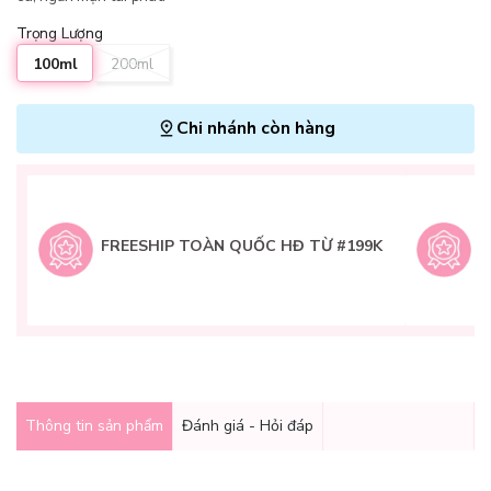
Trọng Lượng
100ml
200ml
Chi nhánh còn hàng
L
H
t
FREESHIP TOÀN QUỐC HĐ TỪ #199K
9
Q
g
Thông tin sản phẩm
Đánh giá - Hỏi đáp