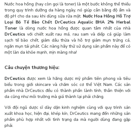
Nước hoa hồng (hay còn gọi là toner) là một bước không thể thiếu
trong quy trình dưỡng da hàng ngày, nó giúp cân bằng độ ẩm và
độ pH cho da sau khi dùng sữa rửa mặt.
Nước Hoa Hồng Hỗ Trợ
Loại Bỏ Tế Bào Chết DrCeutics Aqualic BHA 2% Herbal
Toner
là dòng nước hoa hồng được quan tâm nhất của nhà
DrCeutics
với chiết xuất rau má, rau sam và diếp cá giúp làm
sạch tế bào chết, giảm dầu thừa và hỗ trợ giảm mụn trứng cá,
ngăn mụn tái phát. Các nàng hãy thử sử dụng sản phẩm này để có
một làn da khỏe mạnh, mịn màng nha!
Câu chuyện thương hiệu:
DrCeutics
được xem là hãng dược mỹ phẩm tiên phong và tiêu
biểu trong giới skincare và chăm sóc cơ thể Việt Nam. Các sản
phẩm nhà DrCeutics đều có thành phần lành tính, thân thiện với
da cũng như môi trường mà giá thành lại phải chăng.
Với đội ngũ dược sĩ dày dặn kinh nghiệm cùng với quy trình sản
xuất khoa học, hiện đại, khép kín, DrCeutics mang đến những sản
phẩm phù hợp nhất với tình trạng da mà người dùng đang gặp
phải.