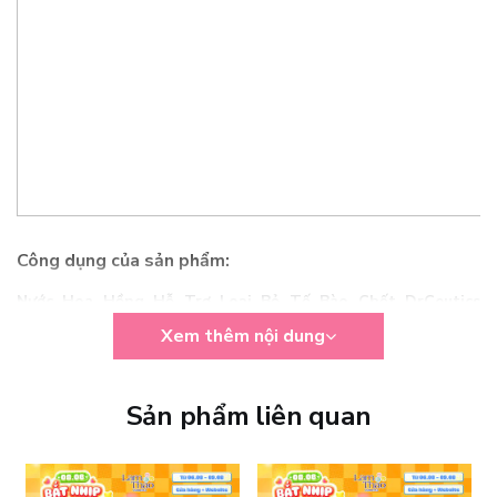
Công dụng của sản phẩm:
Nước Hoa Hồng Hỗ Trợ Loại Bỏ Tế Bào Chết DrCeutics
Aqualic BHA 2% Herbal Toner
có chứa 2% Salicylic acid sử
Xem thêm nội dung
dụng công nghệ bao nang giúp tăng cường khả năng hoạt động
của hoạt chất nhưng vừa giảm kích ứng vừa làm dịu, kháng viêm
hiệu quả. Từ đó hỗ trợ giảm mụn trứng cá, hạn chế thâm mụn giúp
Sản phẩm liên quan
làm sáng và căng mịn da. Bên cạnh đó, sử dụng sản phẩm này sẽ
giúp tăng khả năng thẩm thấu ở các bước dưỡng da tiếp theo.
Aqualic BHA 2% Herbal Toner có độ pH = 4,5 phù hợp với mọi
loại da, đặc biệt là da có nhiều khuyết điểm khó nhằn như mụn ẩn,