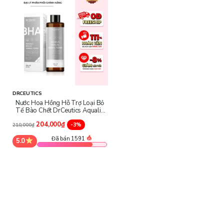
DRCEUTICS
Nước Hoa Hồng Hỗ Trợ Loại Bỏ
Tế Bào Chết DrCeutics Aqualic
BHA 2% Herbal Toner
204,000₫
-3%
210,000₫
Đã bán 1591
5.0
Ngoài ra, toner này còn chứa những hoạt chất tiêu biểu rất có lợi