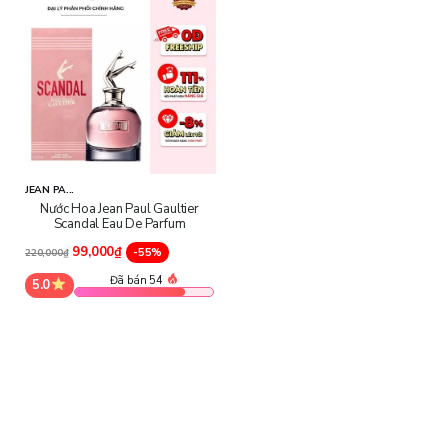
JEAN PA...
Nước Hoa Jean Paul Gaultier
Scandal Eau De Parfum
99,000₫
-55%
220,000₫
Đã bán 54
5.0
Thành phần chi tiết: