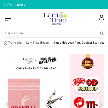
ÀNG 199K
NHẬP MÃ T08FS25K - GIẢM NGAY 25K CHO ĐƠ
Trang chủ
Lam Thảo Beauty
Nước Hoa Jean Paul Gaultier Scandal E