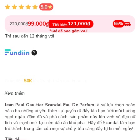
99,000₫
121,000₫
55%
220,000₫
Tiết kiệm
*Giá đã bao gồm VAT
Trả sau đến 12 tháng với
Giảm đến
50K
khi thanh toán qua Fundiin.
Xem thêm
Jean Paul Gaultier Scandal Eau De Parfum
là sự lựa chọn hoàn
hảo cho những ai yêu thích sự quyến rũ đầy táo bạo. Với mùi hương
ngọt ngào, đậm đà và phá cách, sản phẩm này tôn vinh vẻ đẹp nữ
tính và mạnh mẽ, tạo nên dấu ấn khó phai. Hãy để Scandal làm bạn
trở thành trung tâm của mọi sự chú ý, tỏa sáng đầy tự tin mỗi ngày!
Tiêu đề