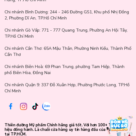
Chi nhánh Bình Dương:
244 - 246 Đường GS1, Khu phố Nhị Đồng
2, Phường Dĩ An, TP.Hồ Chí Minh
Chi nhánh Gò Vấp:
771 - 777 Quang Trung, Phường An Hội Tây,
TP.Hồ Chí Minh
Chi nhánh Cần Thơ:
65A Mậu Thân, Phường Ninh Kiều, Thành Phố
Cần Thơ
Chi nhánh Biên Hoà:
69 Phan Trung, phường Tam Hiệp, Thành
phố Biên Hòa, Đồng Nai
Chi nhánh Quận 9: 337 Đỗ Xuân Hợp, Phường Phước Long, TP.Hồ
Chí Minh
Thông số sản phẩm:
Thương hiệu: Jean Paul Gaultier
Thiên đưỡng Mỹ phẩm Chính hãng giá tốt. Với hơn 100+ Thương
Xuất xứ: Pháp
hiệu đồng hành. Là chuỗi cửa hàng uy tín hàng đầu của các bạn trẻ
tại TP.HCM.