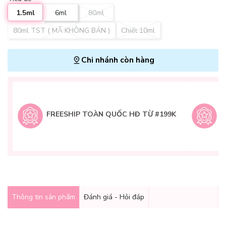
1.5ml
6ml
80ml
80ml TST ( MÃ KHÔNG BÁN )
Chiết 10ml
Chi nhánh còn hàng
L
H
t
FREESHIP TOÀN QUỐC HĐ TỪ #199K
9
Q
g
Thông tin sản phẩm
Đánh giá - Hỏi đáp