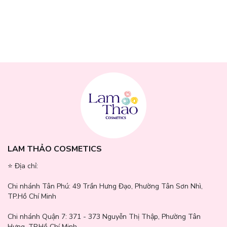
Tiếp theo, hương hoa nhài và hoa cam đem lại một cảm giác nữ
tính, mềm mại nhưng vẫn không kém phần mạnh mẽ, như những
cánh hoa mềm mại nhưng luôn kiên cường.
Cuối cùng, lớp hương gỗ đàn hương và xạ hương tạo nên một dấu
ấn đầy quyến rũ, giúp mùi hương kéo dài lâu, như một dấu chấm
phá đầy ấn tượng, không thể quên.
Nước Hoa Jean Paul Gaultier Scandal Eau De Parfum
là sự lựa
chọn lý tưởng cho những phụ nữ từ 25 tuổi trở lên, yêu thích sự tự
tin, quyến rũ và không ngại thể hiện cá tính. Dành cho những cô
gái thích sự táo bạo, nổi loạn nhưng vẫn đầy nữ tính, chai nước
hoa này sẽ giúp bạn trở thành tâm điểm của mọi sự chú ý.
LAM THẢO COSMETICS
⭐️ Địa chỉ:
Chi nhánh Tân Phú:
49 Trần Hưng Đạo, Phường Tân Sơn Nhì,
TP.Hồ Chí Minh
Chi nhánh Quận 7:
371 - 373 Nguyễn Thị Thập, Phường Tân
Hưng, TP.Hồ Chí Minh