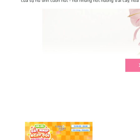
của sự nữ tính cuốn hút - nơi những nốt hương trái cây, hoa 