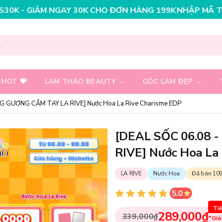
 30K CHO ĐƠN HÀNG 199K
NHẬP MÃ T08FS25K - GIẢM N
 HOT 💝
LAM THẢO BEAUTY
GÓC LÀM ĐẸP
G GƯƠNG CẦM TAY LA RIVE] Nước Hoa La Rive Charisme EDP
[DEAL SỐC 06.08 
RIVE] Nước Hoa La
LA RIVE
Nước Hoa
Đã bán 10
Tiế
289,000₫
339,000₫
*Giá