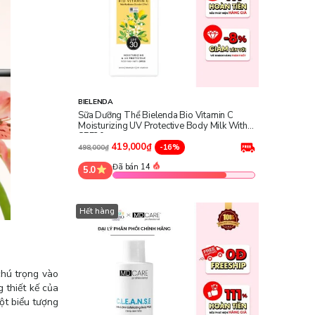
BIELENDA
Sữa Dưỡng Thể Bielenda Bio Vitamin C
Moisturizing UV Protective Body Milk With
SPF30
419,000₫
-16%
498,000₫
Đã bán 14
5.0
Hết hàng
chú trọng vào
 thiết kế của
ột biểu tượng