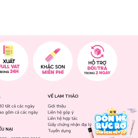
A
VỀ LAM THẢO
30 tất cả các ngày
Giới thiệu
bao gồm cả các ngày
Liên hệ góp ý
Liên hệ hợp tác
Giấy chứng nhận đại lý
ẾU NẠI
Tuyển dụng