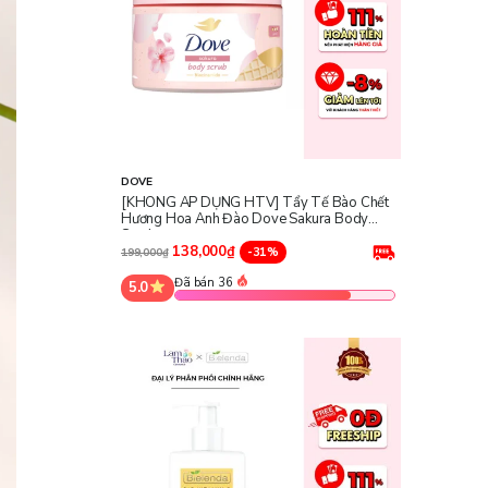
DOVE
[KHÔNG ÁP DỤNG HTV] Tẩy Tế Bào Chết
Hương Hoa Anh Đào Dove Sakura Body
Scrub
138,000₫
-31%
199,000₫
Đã bán 36
5.0