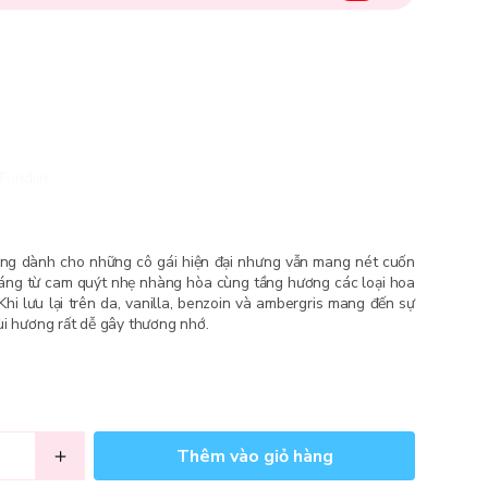
Fundiin.
ng dành cho những cô gái hiện đại nhưng vẫn mang nét cuốn
sáng từ cam quýt nhẹ nhàng hòa cùng tầng hương các loại hoa
 Khi lưu lại trên da, vanilla, benzoin và ambergris mang đến sự
ùi hương rất dễ gây thương nhớ.
Thêm vào giỏ hàng