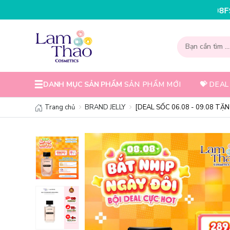
NHẬP MÃ T08FS30K - GIẢM NGAY
DANH MỤC SẢN PHẨM
SẢN PHẨM MỚI
💝 DEAL
Trang chủ
BRAND JELLY
[DEAL SỐC 06.08 - 09.08 TẶN