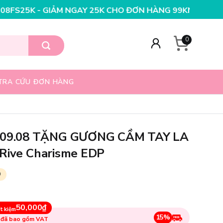
GAY 25K CHO ĐƠN HÀNG 99K
NHẬP MÃ T08FS20K - GIẢM
0
TRA CỨU ĐƠN HÀNG
- 09.08 TẶNG GƯƠNG CẦM TAY LA
 Rive Charisme EDP
9
50,000₫
t kiệm
15%
 đã bao gồm VAT