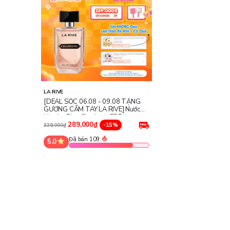
LA RIVE
[DEAL SỐC 06.08 - 09.08 TẶNG
GƯƠNG CẦM TAY LA RIVE] Nước
Hoa La Rive Charisme EDP
289,000₫
-15%
339,000₫
Đã bán 109
5.0
Công dụng của nước hoa La Rive Charisme EDP
La Rive Charisme EDP
là dòng nước hoa lý tưởng cho nhữ