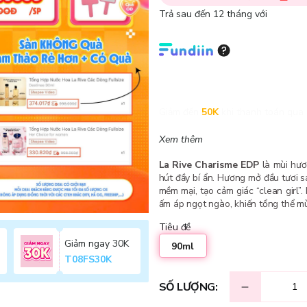
Trả sau đến 12 tháng với
Giảm đến
50K
khi thanh toán qua 
Xem thêm
La Rive Charisme EDP
là mùi hươ
hút đầy bí ẩn. Hương mở đầu tươi 
mềm mại, tạo cảm giác “clean girl”.
ấm áp ngọt ngào, khiến tổng thể m
Tiêu đề
Giảm ngay 30K
90ml
T08FS30K
SỐ LƯỢNG: