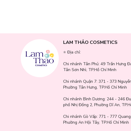
ngày.
→ Hương thơm nữ tính và thanh lịch
→ Giúp tạo cảm giác tự tin, cuốn hút và để lại dấu ấn khó q
→ Phù hợp sử dụng cho nhiều khoảnh khắc, không quá nồng
LAM THẢO COSMETICS
→ Độ lưu hương ổn trong tầm giá, giúp cơ thể luôn thơm và d
⭐️ Địa chỉ:
→ Thiết kế sang trọng, hiện đại, thích hợp làm quà tặng ho
Chi nhánh Tân Phú:
49 Trần Hưng Đ
Tân Sơn Nhì, TP.Hồ Chí Minh
Chi nhánh Quận 7:
371 - 373 Nguyễn
Phường Tân Hưng, TP.Hồ Chí Minh
Chi nhánh Bình Dương:
244 - 246 Đ
phố Nhị Đồng 2, Phường Dĩ An, TP.H
Chi nhánh Gò Vấp:
771 - 777 Quang
Phường An Hội Tây, TP.Hồ Chí Minh