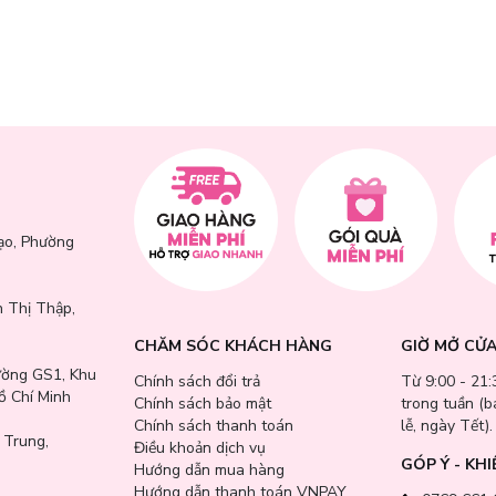
uên
 gắt
ễ chịu suốt nhiều giờ liền
ặc tự thưởng cho bản thân
ạo, Phường
 Thị Thập,
CHĂM SÓC KHÁCH HÀNG
GIỜ MỞ CỬ
ường GS1, Khu
Chính sách đổi trả
Từ 9:00 - 21:
ồ Chí Minh
Chính sách bảo mật
trong tuần (
Chính sách thanh toán
lễ, ngày Tết).
 Trung,
Điều khoản dịch vụ
GÓP Ý - KHI
Hướng dẫn mua hàng
Hướng dẫn thanh toán VNPAY