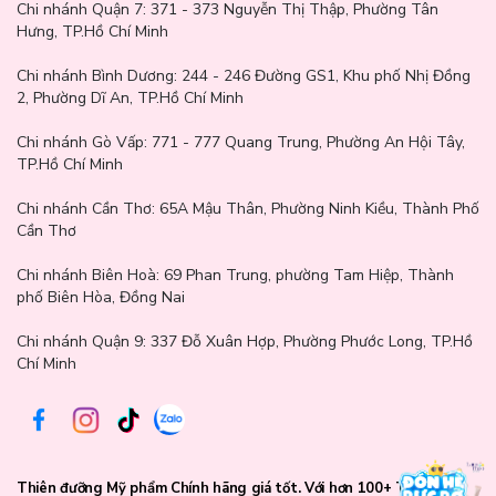
Chi nhánh Quận 7:
371 - 373 Nguyễn Thị Thập, Phường Tân
Hưng, TP.Hồ Chí Minh
Chi nhánh Bình Dương:
244 - 246 Đường GS1, Khu phố Nhị Đồng
2, Phường Dĩ An, TP.Hồ Chí Minh
Chi nhánh Gò Vấp:
771 - 777 Quang Trung, Phường An Hội Tây,
Hướng dẫn sử dụng
TP.Hồ Chí Minh
Xịt nước hoa lên các mạch đập như cổ tay, sau tai, cổ hoặc khuỷu
Chi nhánh Cần Thơ:
65A Mậu Thân, Phường Ninh Kiều, Thành Phố
tay để hương thơm lan tỏa tốt hơn.
Cần Thơ
Giữ chai cách da khoảng 10cm khi xịt để hương phủ đều và tự
Chi nhánh Biên Hoà:
69 Phan Trung, phường Tam Hiệp, Thành
nhiên hơn.
phố Biên Hòa, Đồng Nai
→ Nên sử dụng trên làn da sạch và đủ ẩm để giúp mùi hương lưu
Chi nhánh Quận 9: 337 Đỗ Xuân Hợp, Phường Phước Long, TP.Hồ
lại lâu hơn.
Chí Minh
→ Không chà xát sau khi xịt để tránh làm biến đổi cấu trúc mùi
hương.
→ Có thể xịt nhẹ lên tóc hoặc quần áo để tăng độ lưu hương
Thiên đưỡng Mỹ phẩm Chính hãng giá tốt. Với hơn 100+ Thương