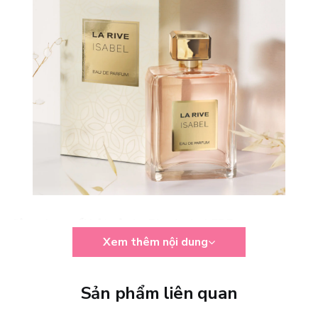
Công dụng nổi bật của La Rive Isabel EDP
Xem thêm nội dung
La Rive Isabel EDP
mang đến cảm giác tươi sáng và đầy năng
lượng ngay từ những nốt hương đầu, giúp người dùng trở nên
rạng rỡ và cuốn hút một cách rất tự nhiên.
Sản phẩm liên quan
→ Hương thơm tươi sáng, giúp tạo cảm giác dễ chịu và tràn đầy
năng lượng.