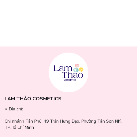
Độ lưu hương:
Khoảng 4-6 giờ tùy cơ địa da và môi trường sử
dụng.
Độ tỏa hương:
Lan tỏa nhẹ nhàng trong khoảng không gian gần
người dùng
Phù hợp:
Sử dụng hằng ngày như đi làm, đi học hoặc các buổi gặp
gỡ nhẹ nhàng
LAM THẢO COSMETICS
⭐️ Địa chỉ:
Chi nhánh Tân Phú:
49 Trần Hưng Đạo, Phường Tân Sơn Nhì,
TP.Hồ Chí Minh