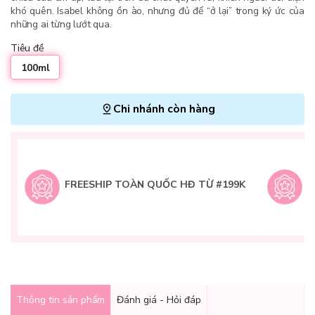
khó quên. Isabel không ồn ào, nhưng đủ để “ở lại” trong ký ức của
những ai từng lướt qua.
Tiêu đề
100ml
Chi nhánh còn hàng
L
H
t
FREESHIP TOÀN QUỐC HĐ TỪ #199K
9
Q
g
Thông tin sản phẩm
Đánh giá - Hỏi đáp