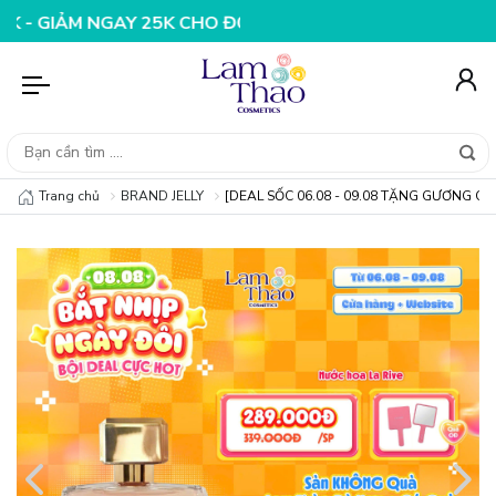
 NGAY 25K CHO ĐƠN HÀNG 99K
NHẬP MÃ T08FS20K - GI
Trang chủ
BRAND JELLY
[DEAL SỐC 06.08 - 09.08 TẶNG GƯƠNG CẦM 