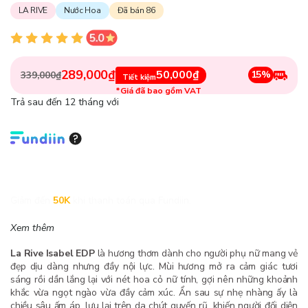
LA RIVE
Nước Hoa
Đã bán 86
289,000₫
50,000₫
15%
339,000₫
Tiết kiệm
*Giá đã bao gồm VAT
Trả sau đến 12 tháng với
Giảm đến
50K
khi thanh toán qua Fundiin.
Xem thêm
La Rive Isabel EDP
là hương thơm dành cho người phụ nữ mang vẻ
đẹp dịu dàng nhưng đầy nội lực. Mùi hương mở ra cảm giác tươi
sáng rồi dần lắng lại với nét hoa cỏ nữ tính, gợi nên những khoảnh
khắc vừa ngọt ngào vừa đầy cảm xúc. Ẩn sau sự nhẹ nhàng ấy là
chiều sâu ấm áp, lưu lại trên da chút quyến rũ, khiến người đối diện