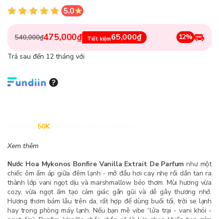
475,000₫
65,000₫
12%
540,000₫
Tiết kiệm
Trả sau đến 12 tháng với
Giảm đến
50K
khi thanh toán qua Fundiin.
Xem thêm
Nước Hoa Mykonos Bonfire Vanilla Extrait De Parfum
như một
chiếc ôm ấm áp giữa đêm lạnh - mở đầu hơi cay nhẹ rồi dần tan ra
thành lớp vani ngọt dịu và marshmallow béo thơm. Mùi hương vừa
cozy, vừa ngọt ấm tạo cảm giác gần gũi và dễ gây thương nhớ.
Hương thơm bám lâu trên da, rất hợp để dùng buổi tối, trời se lạnh
hay trong phòng máy lạnh. Nếu bạn mê vibe “lửa trại - vani khói -