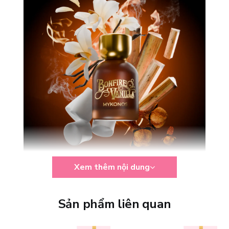
Xem thêm nội dung
Đặc điểm nổi bật của Bonfire Vanilla
Không chỉ gây ấn tượng bởi mùi hương vani khói đặc trưng, Nước
Sản phẩm liên quan
Hoa Mykonos Bonfire Vanilla Extrait De Parfum còn chinh phục
người dùng nhờ sự chỉn chu từ chất lượng mùi hương đến trải
nghiệm sử dụng.