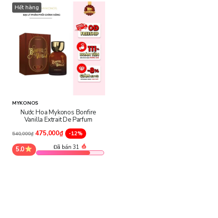
Hết hàng
MYKONOS
Nước Hoa Mykonos Bonfire
- Tầng hương đầu - Đinh hương, nhục đậu khấu, tiêu hồng,
Vanilla Extrait De Parfum
vỏ cam & vani:
Mở đầu với cảm giác cay nhẹ, ấm nóng, đánh thức
475,000₫
-12%
540,000₫
khứu giác ngay từ những giây đầu tiên.
Đã bán 31
5.0
- Tầng hương giữa - Gỗ hun khói, Tiêu, Gỗ Guaiac, Đường
nâu cháy:
Lớp hương trung tâm mang đậm “linh hồn” lửa trại và
có chiều sâu.
- Tầng hương cuối - Gỗ hun khói, Vani, kẹo dẻo, caramel:
Khép lại bằng cảm giác ngọt ấm, lưu lại trên da một dư vị vani béo
ngậy, quyến rũ và đầy ấm áp.