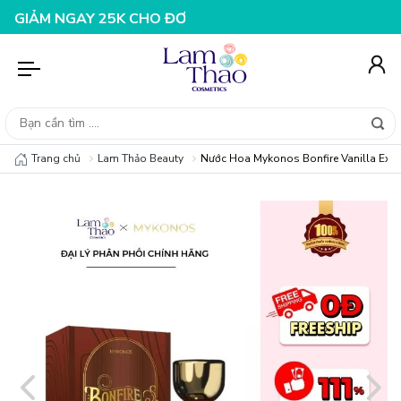
NGAY 25K CHO ĐƠN HÀNG 99K
NHẬP MÃ T08FS20K - GIẢ
Trang chủ
Lam Thảo Beauty
Nước Hoa Mykonos Bonfire Vanilla Extr