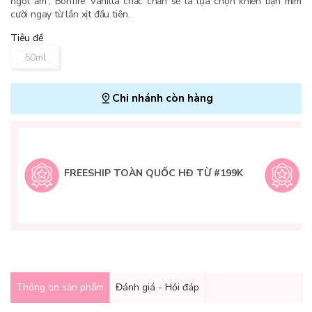
ngọt ấm”, Bonfire Vanilla chắc chắn sẽ là lựa chọn khiến bạn mỉm
cười ngay từ lần xịt đầu tiên.
Tiêu đề
50ml
Chi nhánh còn hàng
L
H
t
FREESHIP TOÀN QUỐC HĐ TỪ #199K
9
Q
g
Thông tin sản phẩm
Đánh giá - Hỏi đáp