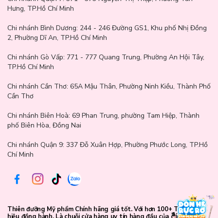
vẹn các tầng hương.
Hưng, TP.Hồ Chí Minh
Chi nhánh Bình Dương:
244 - 246 Đường GS1, Khu phố Nhị Đồng
2, Phường Dĩ An, TP.Hồ Chí Minh
Chi nhánh Gò Vấp:
771 - 777 Quang Trung, Phường An Hội Tây,
TP.Hồ Chí Minh
Chi nhánh Cần Thơ:
65A Mậu Thân, Phường Ninh Kiều, Thành Phố
Cần Thơ
Chi nhánh Biên Hoà:
69 Phan Trung, phường Tam Hiệp, Thành
phố Biên Hòa, Đồng Nai
Chi nhánh Quận 9: 337 Đỗ Xuân Hợp, Phường Phước Long, TP.Hồ
Chí Minh
Hướng dẫn bảo quản
Thiên đưỡng Mỹ phẩm Chính hãng giá tốt. Với hơn 100+ Thương
hiệu đồng hành. Là chuỗi cửa hàng uy tín hàng đầu của các bạn trẻ