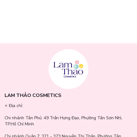
Thông số sản phẩm
Thương hiệu:
Mykonos
Xuất xứ
: Indonesia
Nồng độ:
EDP (Extrait de Parfum)
Thể tích:
50ml
LAM THẢO COSMETICS
⭐️ Địa chỉ:
Hướng dẫn sử dụng
Chi nhánh Tân Phú:
49 Trần Hưng Đạo, Phường Tân Sơn Nhì,
Xịt nước hoa ở khoảng cách 10-16cm so với da để hương thơm
TP.Hồ Chí Minh
lan tỏa đều và tự nhiên.
Chi nhánh Quận 7:
371 - 373 Nguyễn Thị Thập, Phường Tân