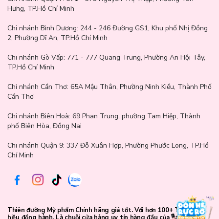
Ưu tiên các vị trí có mạch đập như cổ tay, khuỷu tay, sau tai, cổ để
Hưng, TP.Hồ Chí Minh
mùi hương bám lâu.
Tránh chà xát sau khi xịt để không làm biến đổi cấu trúc mùi
Chi nhánh Bình Dương:
244 - 246 Đường GS1, Khu phố Nhị Đồng
hương.
2, Phường Dĩ An, TP.Hồ Chí Minh
Chi nhánh Gò Vấp:
771 - 777 Quang Trung, Phường An Hội Tây,
TP.Hồ Chí Minh
Chi nhánh Cần Thơ:
65A Mậu Thân, Phường Ninh Kiều, Thành Phố
Cần Thơ
Chi nhánh Biên Hoà:
69 Phan Trung, phường Tam Hiệp, Thành
phố Biên Hòa, Đồng Nai
Chi nhánh Quận 9: 337 Đỗ Xuân Hợp, Phường Phước Long, TP.Hồ
Chí Minh
Thiên đưỡng Mỹ phẩm Chính hãng giá tốt. Với hơn 100+ Thương
hiệu đồng hành. Là chuỗi cửa hàng uy tín hàng đầu của các bạn trẻ