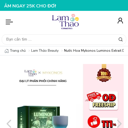
AY 25K CHO ĐƠN HÀNG 99K
NHẬP MÃ T08FS20K - GIẢM 
Trang chủ
Lam Thảo Beauty
Nước Hoa Mykonos Luminos Extrait De