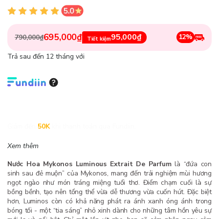
695,000₫
95,000₫
12%
790,000₫
Tiết kiệm
Trả sau đến 12 tháng với
Giảm đến
50K
khi thanh toán qua Fundiin.
Xem thêm
Nước Hoa Mykonos Luminous Extrait De Parfum
là “đứa con
sinh sau đẻ muộn” của Mykonos, mang đến trải nghiệm mùi hương
ngọt ngào như món tráng miệng tuổi thơ. Điểm chạm cuối là sự
bồng bềnh, tạo nên tổng thể vừa dễ thương vừa cuốn hút. Đặc biệt
hơn, Luminos còn có khả năng phát ra ánh xanh óng ánh trong
bóng tối - một “tia sáng” nhỏ xinh dành cho những tâm hồn yêu sự