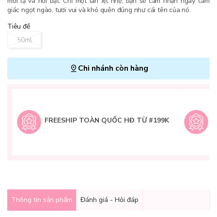
mới lạ và nổi bật. Chỉ một lần xịt nhẹ, bạn sẽ cảm nhận ngay cảm
giác ngọt ngào, tươi vui và khó quên đúng như cái tên của nó.
Tiêu đề
50ml
Chi nhánh còn hàng
L
H
t
FREESHIP TOÀN QUỐC HĐ TỪ #199K
9
Q
g
Thông tin sản phẩm
Đánh giá - Hỏi đáp