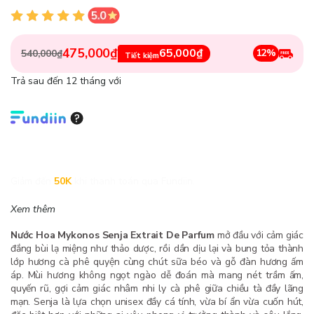
475,000₫
65,000₫
12%
540,000₫
Tiết kiệm
Trả sau đến 12 tháng với
Giảm đến
50K
khi thanh toán qua Fundiin.
Xem thêm
Nước Hoa Mykonos Senja Extrait De Parfum
mở đầu với cảm giác
đắng bùi lạ miệng như thảo dược, rồi dần dịu lại và bung tỏa thành
lớp hương cà phê quyện cùng chút sữa béo và gỗ đàn hương ấm
áp. Mùi hương không ngọt ngào dễ đoán mà mang nét trầm ấm,
quyến rũ, gợi cảm giác nhâm nhi ly cà phê giữa chiều tà đầy lãng
mạn. Senja là lựa chọn unisex đầy cá tính, vừa bí ẩn vừa cuốn hút,