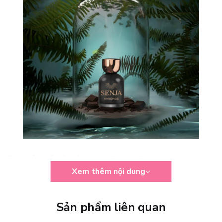
Đặc điểm nổi bật của Senja Extrait De Parfum
Xem thêm nội dung
Không chỉ dừng lại ở một mùi hương đơn thuần, Mykonos Senja
Extrait De Parfum được tạo ra để chạm vào cảm xúc và khắc họa
cá tính riêng của người dùng. Từng tầng hương được chăm chút
Sản phẩm liên quan
kỹ lưỡng, giúp Senja trở thành lựa chọn lý tưởng cho những ai
yêu thích sự khác biệt.