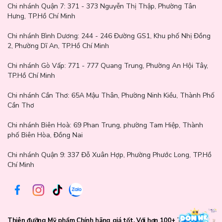
Chi nhánh Quận 7:
371 - 373 Nguyễn Thị Thập, Phường Tân
Hưng, TP.Hồ Chí Minh
Chi nhánh Bình Dương:
244 - 246 Đường GS1, Khu phố Nhị Đồng
2, Phường Dĩ An, TP.Hồ Chí Minh
Chi nhánh Gò Vấp:
771 - 777 Quang Trung, Phường An Hội Tây,
TP.Hồ Chí Minh
Chi nhánh Cần Thơ:
65A Mậu Thân, Phường Ninh Kiều, Thành Phố
Cần Thơ
Chi nhánh Biên Hoà:
69 Phan Trung, phường Tam Hiệp, Thành
phố Biên Hòa, Đồng Nai
Chi nhánh Quận 9: 337 Đỗ Xuân Hợp, Phường Phước Long, TP.Hồ
Chí Minh
Hướng dẫn bảo quản
Bảo quản sản phẩm ở nơi khô ráo, thoáng mát, tránh ánh nắng
mặt trời trực tiếp.
Thiên đưỡng Mỹ phẩm Chính hãng giá tốt. Với hơn 100+ Thương