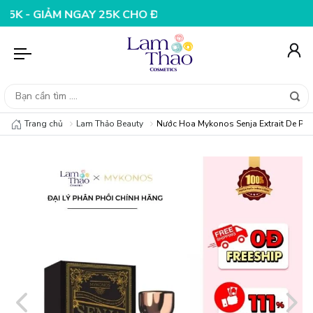
ẢM NGAY 25K CHO ĐƠN HÀNG 99K
NHẬP MÃ T08FS20K - 
Trang chủ
Lam Thảo Beauty
Nước Hoa Mykonos Senja Extrait De Pa