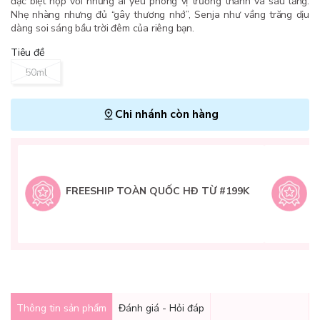
đặc biệt hợp với những ai yêu phong vị trưởng thành và sâu lắng.
Nhẹ nhàng nhưng đủ “gây thương nhớ”, Senja như vầng trăng dịu
dàng soi sáng bầu trời đêm của riêng bạn.
Tiêu đề
50ml
Chi nhánh còn hàng
L
H
t
FREESHIP TOÀN QUỐC HĐ TỪ #199K
9
Q
g
Thông tin sản phẩm
Đánh giá - Hỏi đáp