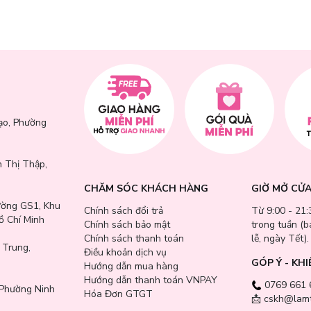
 cảm.
t Nam.
ạo, Phường
 Thị Thập,
CHĂM SÓC KHÁCH HÀNG
GIỜ MỞ CỬ
ường GS1, Khu
Chính sách đổi trả
Từ 9:00 - 21:
ồ Chí Minh
Chính sách bảo mật
trong tuần (
Chính sách thanh toán
lễ, ngày Tết).
 Trung,
Điều khoản dịch vụ
GÓP Ý - KHI
Hướng dẫn mua hàng
Hướng dẫn thanh toán VNPAY
0769 661 
Phường Ninh
Hóa Đơn GTGT
📩 cskh@lamt