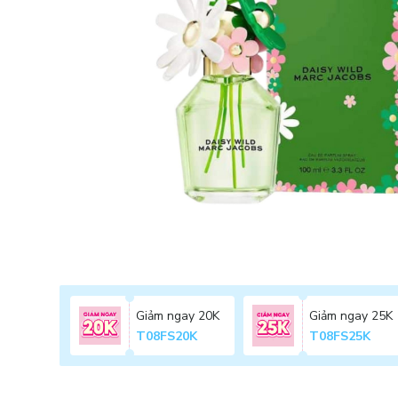
Giảm ngay 20K
Giảm ngay 25K
T08FS20K
T08FS25K