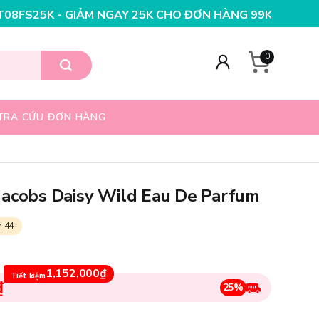
25K CHO ĐƠN HÀNG 99K
NHẬP MÃ T08FS20K - GIẢM NG
0
TRA CỨU ĐƠN HÀNG
Jacobs Daisy Wild Eau De Parfum
n 44
1,152,000₫
Tiết kiệm
₫
25%