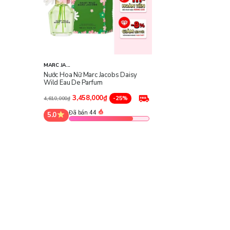
MARC JA...
Nước Hoa Nữ Marc Jacobs Daisy
Wild Eau De Parfum
3,458,000₫
-25%
4,610,000₫
Đã bán 44
5.0
Công dụng chính:
Giúp cơ thể lưu hương tươi mát, nhẹ nhàng trong suốt 4 - 6 g
Tạo cảm giác tự tin, nữ tính, nổi bật nhưng không phô trương