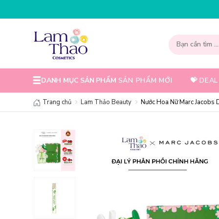
NHẬP MÃ T08FS30K - GIẢM NGAY 30K 
DANH MỤC SẢN PHẨM
SẢN PHẨM MỚI
💝 DEAL
Trang chủ
Lam Thảo Beauty
Nước Hoa Nữ Marc Jacobs 