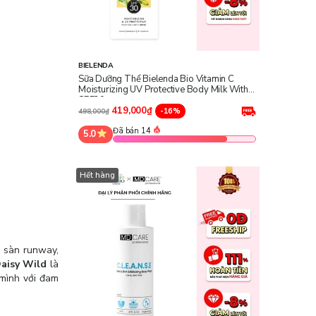
BIELENDA
Sữa Dưỡng Thể Bielenda Bio Vitamin C
Moisturizing UV Protective Body Milk With
SPF30
419,000₫
-16%
498,000₫
Đã bán 14
5.0
Hết hàng
ở sàn runway,
aisy Wild
là
 mình với đam