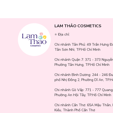
Phù hợp sử dụng hàng ngày: đi làm, đi học, đi chơi, hẹn hò.
Tăng cường “thần thái” cá nhân nhờ mùi hương dễ gây thiện
Là phụ kiện mùi hương phù hợp với khí hậu nóng ẩm như Việ
LAM THẢO COSMETICS
⭐️ Địa chỉ:
Chi nhánh Tân Phú:
49 Trần Hưng Đ
Tân Sơn Nhì, TP.Hồ Chí Minh
Chi nhánh Quận 7:
371 - 373 Nguyễn
Phường Tân Hưng, TP.Hồ Chí Minh
Chi nhánh Bình Dương:
244 - 246 Đ
phố Nhị Đồng 2, Phường Dĩ An, TP.H
Chi nhánh Gò Vấp:
771 - 777 Quang
Phường An Hội Tây, TP.Hồ Chí Minh
Chi nhánh Cần Thơ:
65A Mậu Thân, 
Kiều, Thành Phố Cần Thơ