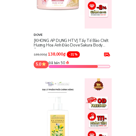
DOVE
[KHÔNG ÁP DỤNG HTV] Tẩy Tế Bào Chết
Hương Hoa Anh Đào Dove Sakura Body
Scrub
138,000₫
-31%
199,000₫
Đã bán 50
5.0