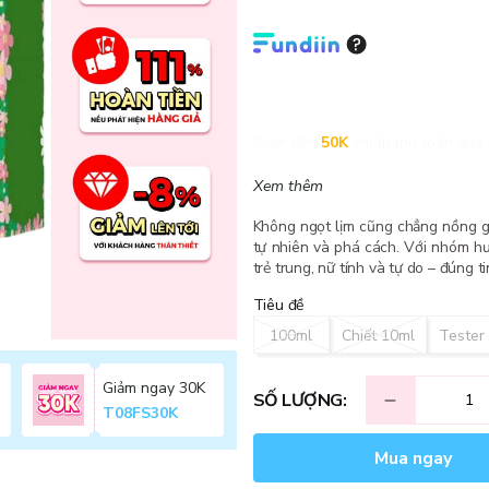
Giảm đến
50K
khi thanh toán qua 
Xem thêm
Không ngọt lịm cũng chẳng nồng g
tự nhiên và phá cách. Với nhóm hư
trẻ trung, nữ tính và tự do – đúng
Tiêu đề
100ml
Chiết 10ml
Tester
Giảm ngay 30K
SỐ LƯỢNG:
T08FS30K
Mua ngay