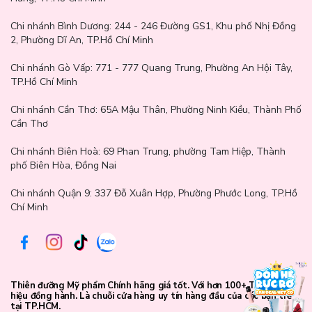
Súc kỹ trong ít nhất 30 giây, sau đó súc lại bằng nước sạch.
Chi nhánh Bình Dương:
244 - 246 Đường GS1, Khu phố Nhị Đồng
Không cần pha loãng trước khi sử dụng, dùng nguyên dung dịch
2, Phường Dĩ An, TP.Hồ Chí Minh
để đạt hiệu quả tối ưu.
Chi nhánh Gò Vấp:
771 - 777 Quang Trung, Phường An Hội Tây,
Dùng 2 lần mỗi ngày để bảo vệ răng miệng toàn diện.
TP.Hồ Chí Minh
Lưu ý: Không nuốt và tránh xa tầm tay trẻ em.
Chi nhánh Cần Thơ:
65A Mậu Thân, Phường Ninh Kiều, Thành Phố
Cần Thơ
Chi nhánh Biên Hoà:
69 Phan Trung, phường Tam Hiệp, Thành
phố Biên Hòa, Đồng Nai
Chi nhánh Quận 9: 337 Đỗ Xuân Hợp, Phường Phước Long, TP.Hồ
Chí Minh
Thiên đưỡng Mỹ phẩm Chính hãng giá tốt. Với hơn 100+ Thương
hiệu đồng hành. Là chuỗi cửa hàng uy tín hàng đầu của các bạn trẻ
tại TP.HCM.