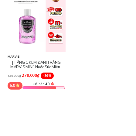
MARVIS
[TẶNG 1 KEM ĐÁNH RĂNG
MARVIS MINI] Nước Súc Miệng
Marvis Collutorio Sensitive
279,000₫
Gums
-36%
439,000₫
Đã bán 40
5.0
Thành phần chính sản phẩm
Water (Aqua/ Eau), Glycerin, Poloxamer 407, Sodium Lauryl
Sulfate, Aroma (Flavor), Benzyl Alcohol, Sodium Saccharin,
Sodium Benzoate, Xylitol, Sodium Fluoride, Mentha Spicata
(Spearmint) Herb Oil, Citric Acid, Limonene, Ci 19140 (Fd&c
Yellow No. 5), Ci 42090 (Fd&c Blue No. 1).