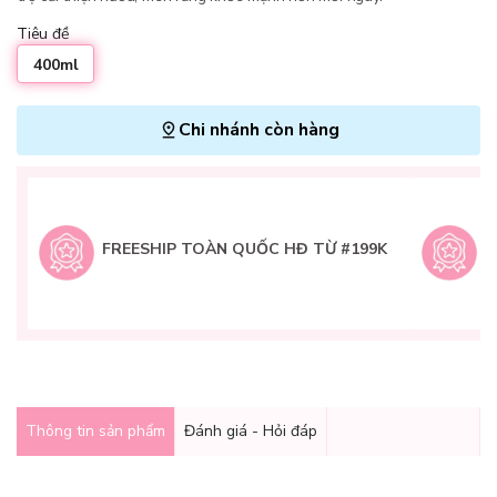
Tiêu đề
400ml
Chi nhánh còn hàng
L
H
t
FREESHIP TOÀN QUỐC HĐ TỪ #199K
9
Q
g
Thông tin sản phẩm
Đánh giá - Hỏi đáp