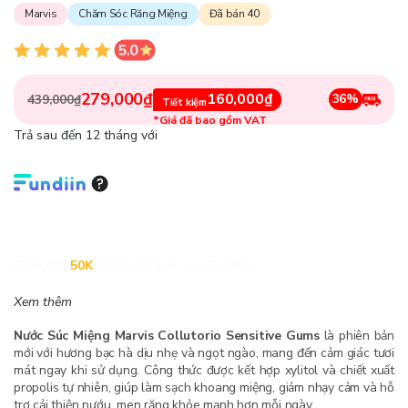
Marvis
Chăm Sóc Răng Miệng
Đã bán 40
279,000₫
160,000₫
36%
439,000₫
Tiết kiệm
*Giá đã bao gồm VAT
Trả sau đến 12 tháng với
Giảm đến
50K
khi thanh toán qua Fundiin.
Xem thêm
Nước Súc Miệng Marvis Collutorio Sensitive Gums
là phiên bản
mới với hương bạc hà dịu nhẹ và ngọt ngào, mang đến cảm giác tươi
mát ngay khi sử dụng. Công thức được kết hợp xylitol và chiết xuất
propolis tự nhiên, giúp làm sạch khoang miệng, giảm nhạy cảm và hỗ
trợ cải thiện nướu, men răng khỏe mạnh hơn mỗi ngày.