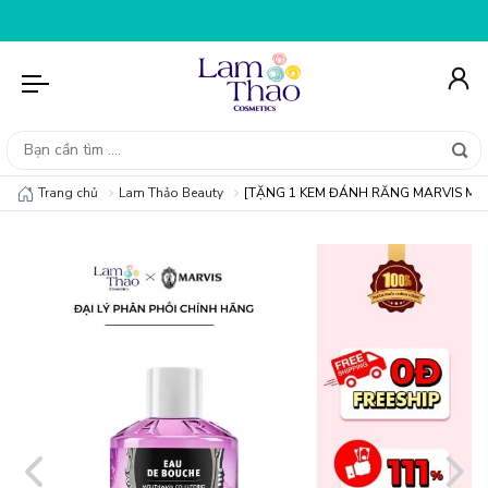
FS25K - GIẢM NGAY 25K CHO ĐƠN HÀNG 99K
NHẬP MÃ T
Trang chủ
Lam Thảo Beauty
[TẶNG 1 KEM ĐÁNH RĂNG MARVIS MINI] 