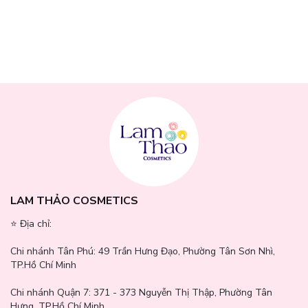
Thông số sản phẩm
LAM THẢO COSMETICS
Thương hiệu:
Marvis
Xuất xứ:
Ý
⭐️ Địa chỉ:
Dung tích:
400ml
Chi nhánh Tân Phú:
49 Trần Hưng Đạo, Phường Tân Sơn Nhì,
Hướng dẫn sử dụng
TP.Hồ Chí Minh
Rót ra 15 ml dung dịch sau khi đánh răng.
Chi nhánh Quận 7:
371 - 373 Nguyễn Thị Thập, Phường Tân
Hưng, TP.Hồ Chí Minh