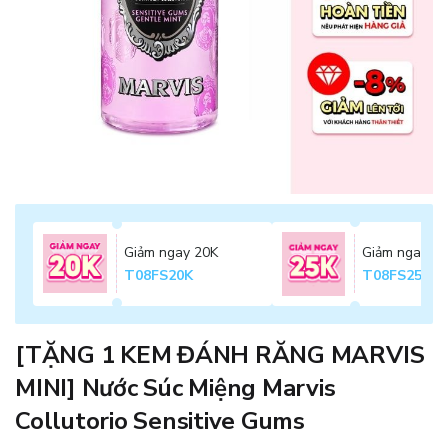
Giảm ngay 20K
Giảm ngay 2
T08FS20K
T08FS25K
[TẶNG 1 KEM ĐÁNH RĂNG MARVIS
MINI] Nước Súc Miệng Marvis
Collutorio Sensitive Gums