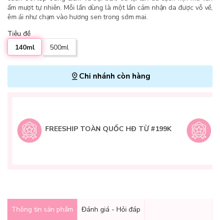
ẩm mượt tự nhiên. Mỗi lần dùng là một lần cảm nhận da được vỗ về,
êm ái như chạm vào hương sen trong sớm mai.
Tiêu đề
140ml
500ml
Chi nhánh còn hàng
L
H
t
FREESHIP TOÀN QUỐC HĐ TỪ #199K
9
Q
g
Thông tin sản phẩm
Đánh giá - Hỏi đáp