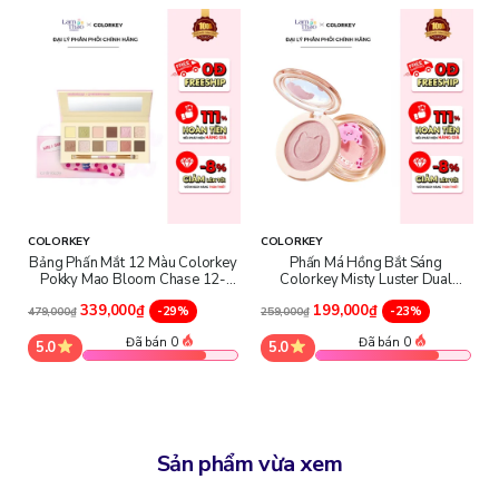
giác êm ái và tươi mới tức thì.
Làm sạch sâu lớp trang điểm, bụi bẩn và dầu thừa một cách hiệu
quả.
Dịu nhẹ cho da rất nhạy cảm, mang đến cảm giác nhẹ nhàng, êm
ái sau khi tẩy trang.
Duy trì độ ẩm tự nhiên của da, bảo vệ hàng rào ẩm và ngăn ngừa
tình trạng mất nước.
Cấp ẩm và làm dịu da tức thì, giúp da mềm mại và dễ chịu hơn sau
mỗi lần sử dụng.
Hỗ trợ cân bằng hệ vi sinh vật trên da, giảm thiểu kích ứng.
COLORKEY
COLORKEY
Bảng Phấn Mắt 12 Màu Colorkey
Phấn Má Hồng Bắt Sáng
Pokky Mao Bloom Chase 12-
Colorkey Misty Luster Dual
Color Eyeshadow Palette
Highlighter Blush
339,000₫
199,000₫
-29%
-23%
479,000₫
259,000₫
Đã bán 0
Đã bán 0
5.0
5.0
Sản phẩm vừa xem