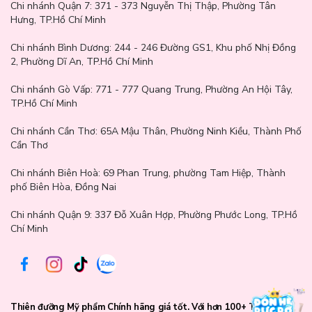
nhiều để tránh lãng phí.
Chi nhánh Quận 7:
371 - 373 Nguyễn Thị Thập, Phường Tân
- Đậy kín nắp sau khi sử dụng.
Hưng, TP.Hồ Chí Minh
- Bảo quản sản phẩm ở nơi khô ráo, thoáng mát, tránh ánh nắng
trực tiếp và nhiệt độ cao để giữ chất lượng tốt nhất.
Chi nhánh Bình Dương:
244 - 246 Đường GS1, Khu phố Nhị Đồng
2, Phường Dĩ An, TP.Hồ Chí Minh
Chi nhánh Gò Vấp:
771 - 777 Quang Trung, Phường An Hội Tây,
TP.Hồ Chí Minh
Chi nhánh Cần Thơ:
65A Mậu Thân, Phường Ninh Kiều, Thành Phố
Cần Thơ
Chi nhánh Biên Hoà:
69 Phan Trung, phường Tam Hiệp, Thành
phố Biên Hòa, Đồng Nai
Chi nhánh Quận 9: 337 Đỗ Xuân Hợp, Phường Phước Long, TP.Hồ
Chí Minh
Thiên đưỡng Mỹ phẩm Chính hãng giá tốt. Với hơn 100+ Thương