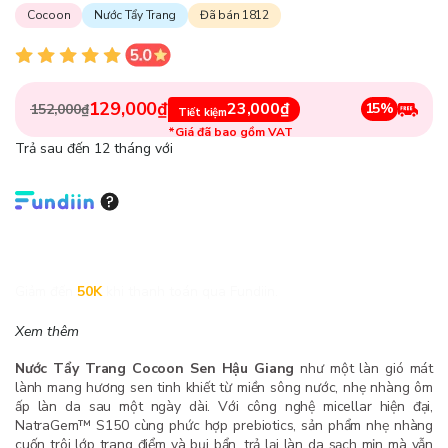
Cocoon
Nước Tẩy Trang
Đã bán 1812
129,000₫
23,000₫
15%
152,000₫
Tiết kiệm
*Giá đã bao gồm VAT
Trả sau đến 12 tháng với
Giảm đến
50K
khi thanh toán qua Fundiin.
Xem thêm
Nước Tẩy Trang Cocoon Sen Hậu Giang
như một làn gió mát
lành mang hương sen tinh khiết từ miền sông nước, nhẹ nhàng ôm
ấp làn da sau một ngày dài. Với công nghệ micellar hiện đại,
NatraGem™ S150 cùng phức hợp prebiotics, sản phẩm nhẹ nhàng
cuốn trôi lớp trang điểm và bụi bẩn, trả lại làn da sạch mịn mà vẫn