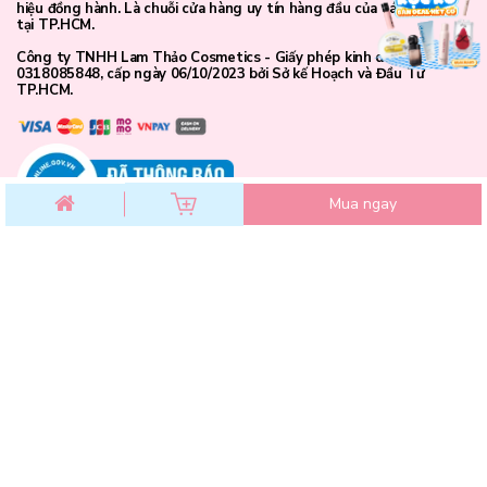
hiệu đồng hành. Là chuỗi cửa hàng uy tín hàng đầu của các bạn trẻ
tại TP.HCM.
Công ty TNHH Lam Thảo Cosmetics - Giấy phép kinh doanh số
0318085848, cấp ngày 06/10/2023 bởi Sở kế Hoạch và Đầu Tư
TP.HCM.
Hành trình chăm da an lành cùng Lam Thảo Cosmetics
Khi làn da được làm sạch bằng những thành phần thuần khiết và
dịu lành, cảm giác không chỉ là sạch mà còn là được yêu thương.
Nước Tẩy Trang Cocoon Sen Hậu Giang
chính là bước khởi đầu
Mua ngay
êm ái giúp bạn kết nối lại với làn da sau mỗi ngày dài - trong trẻo
và an yên như hương sen giữa sớm mai. Tại Lam Thảo Cosmetics,
bạn sẽ luôn tìm thấy những sản phẩm lành tính từ Cocoon, giúp
làn da được nâng niu mỗi ngày!
CHĂM SÓC KHÁCH HÀNG
Chính sách đổi trả
Chính sách bảo mật
Chính sách thanh toán