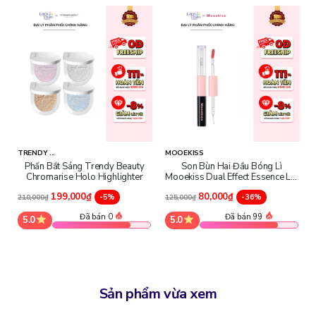
TRENDY ...
MOOEKISS
Phấn Bắt Sáng Trendy Beauty
Son Bùn Hai Đầu Bóng Lì
Chromarise Holo Highlighter
Mooekiss Dual Effect Essence Lip
Mud
Thông số sản phẩm
199,000₫
80,000₫
-5%
-36%
210,000₫
125,000₫
Đã bán 0
Đã bán 99
5.0
5.0
Thương hiệu: Garnier
Xuất xứ: Pháp
Dung tích: 400ml
Sản phẩm vừa xem