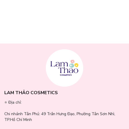
Công dụng
Nước Tẩy Trang Dành Cho Da Dầu Và Mụn Garnier Micellar
Cleansing Salicylic BHA Water For Oily & Acne-Prone Skin
New
là sản phẩm dưỡng da 3 trong 1 vừa tẩy trang, vừa giúp làm
dịu nốt mụn và hỗ trợ ngăn ngừa mụn quay trở lại. Ứng dụng
Công nghệ Micellar, sử dụng các phân tử nhỏ Mixen hai đầu - một
đầu ưa dầu và một đầu ưa nước, giúp rút sạch dầu thừa, bã nhờn,
thông qua cơ chế hút của nam châm giúp hút sạch dầu thừa, bã
nhờn và bụi mịn PM2.5 trên da.
LAM THẢO COSMETICS
Do đó, sản phẩm làm sạch da nhanh chóng mà không gây khô
⭐️ Địa chỉ:
hay rát. Lớp micellar chứa các hạt phân tử siêu nhỏ, có khả năng
thấm sâu, nhẹ nhàng làm sạch da, loại bỏ bụi bẩn, cặn trang điểm
Chi nhánh Tân Phú:
49 Trần Hưng Đạo, Phường Tân Sơn Nhì,
và dầu thừa mà không cần ma sát mạnh, mang lại làn da tươi mát,
TP.Hồ Chí Minh
sạch sẽ mà không quá khô.