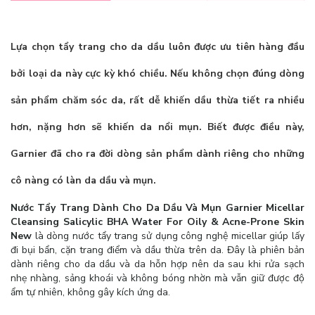
Lựa chọn tẩy trang cho da dầu luôn được ưu tiên hàng đầu
bởi loại da này cực kỳ khó chiều. Nếu không chọn đúng dòng
sản phẩm chăm sóc da, rất dễ khiến dầu thừa tiết ra nhiều
hơn, nặng hơn sẽ khiến da nổi mụn. Biết được điều này,
Garnier
đã cho ra đời dòng sản phẩm dành riêng cho những
cô nàng có làn da dầu và mụn.
Nước Tẩy Trang Dành Cho Da Dầu Và Mụn Garnier Micellar
Cleansing Salicylic BHA Water For Oily & Acne-Prone Skin
New
là dòng nước tẩy trang sử dụng công nghệ micellar giúp lấy
đi bụi bẩn, cặn trang điểm và dầu thừa trên da. Đây là phiên bản
dành riêng cho da dầu và da hỗn hợp nên da sau khi rửa sạch
nhẹ nhàng, sảng khoái và không bóng nhờn mà vẫn giữ được độ
ẩm tự nhiên, không gây kích ứng da.