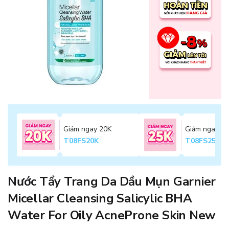
Giảm ngay 20K
Giảm ngay 2
T08FS20K
T08FS25K
Nước Tẩy Trang Da Dầu Mụn Garnier
Micellar Cleansing Salicylic BHA
Water For Oily AcneProne Skin New