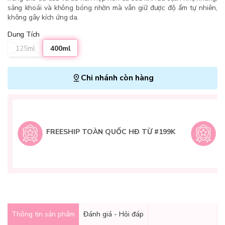
sảng khoái và không bóng nhờn mà vẫn giữ được độ ẩm tự nhiên,
không gây kích ứng da.
Dung Tích
125ml
400ml
Chi nhánh còn hàng
L
H
t
FREESHIP TOÀN QUỐC HĐ TỪ #199K
9
Q
g
Thông tin sản phẩm
Đánh giá - Hỏi đáp