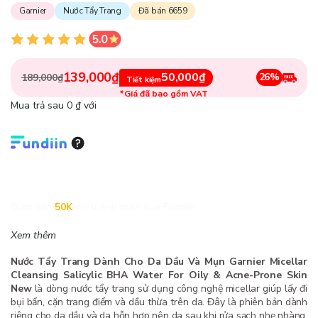
Garnier
Nước Tẩy Trang
Đã bán 6659
139,000₫
50,000₫
26%
189,000₫
Tiết kiệm
*Giá đã bao gồm VAT
Mua trả sau 0 ₫ với
Giảm đến
50K
khi thanh toán qua Fundiin.
Xem thêm
Nước Tẩy Trang Dành Cho Da Dầu Và Mụn Garnier Micellar
Cleansing Salicylic BHA Water For Oily & Acne-Prone Skin
New
là dòng nước tẩy trang sử dụng công nghệ micellar giúp lấy đi
bụi bẩn, cặn trang điểm và dầu thừa trên da. Đây là phiên bản dành
riêng cho da dầu và da hỗn hợp nên da sau khi rửa sạch nhẹ nhàng,