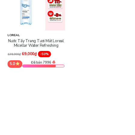
LOREAL
Nước Tẩy Trang Tươi Mát Loreal
Micellar Water Refreshing
69,000₫
-50%
139,000₫
Đã bán 7996
5.0
Công dụng