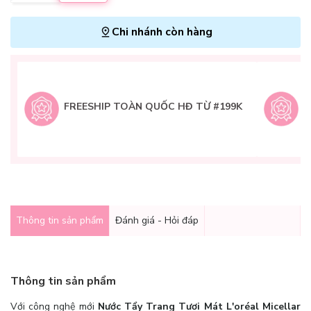
Chi nhánh còn hàng
L
H
t
FREESHIP TOÀN QUỐC HĐ TỪ #199K
9
Q
g
Thông tin sản phẩm
Đánh giá - Hỏi đáp
Thông tin sản phẩm
Với công nghệ mới
Nước Tẩy Trang Tươi Mát L'oréal Micellar