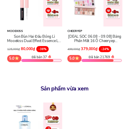
Xuất xứ: Pháp
Dung tích: 95ml
Thành phần
MOOEKISS
CHEERYEP
Aqua / Water, Hexylene Glycol, Glycerin, Poloxamer
Son Bùn Hai Đầu Bóng Lì
[DEAL SỐC 06.08 - 09.08] Bảng
Mooekiss Dual Effect Essence Lip
Phấn Mắt 16 Ô Cheeryep
184, Disodium Cocoamphodiacetate, Disodium
Mud
Eyeshadow Palette
Edta, BHT , Polyaminopropyl Biguanide
80,000₫
379,000₫
-36%
-24%
125,000₫
499,000₫
Đã bán 37
Đã bán 21769
5.0
5.0
Sản phẩm vừa xem