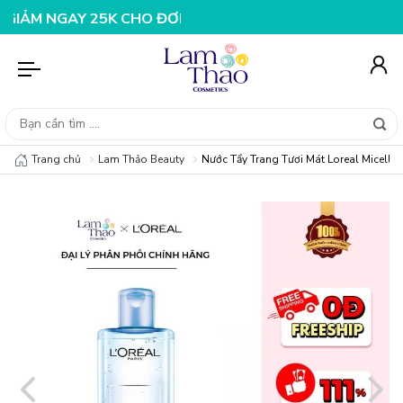
NGAY 25K CHO ĐƠN HÀNG 99K
NHẬP MÃ T08FS20K - GIẢ
Trang chủ
Lam Thảo Beauty
Nước Tẩy Trang Tươi Mát Loreal Micellar