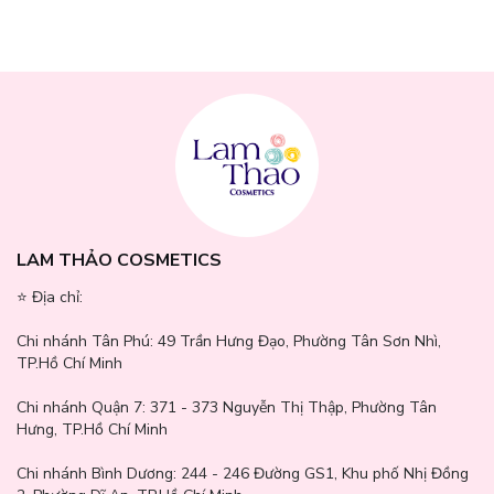
nhưng khá mờ. Vì vậy, để cẩn thận, tôi vẫn dùng nước tẩy
trang chuyên dụng cho mắt môi vào những ngày trang điểm
đậm và dùng nhiều sản phẩm waterproof.
Cảm giác trên da khi tẩy rất dịu nhẹ, vì sản phẩm không hề chứa
cồn. Da sau khi tẩy vẫn ẩm mượt, không khô căng.
Sản phẩm thích hợp cho làn da hỗn hợp và da dầu.
LAM THẢO COSMETICS
⭐️ Địa chỉ:
Chi nhánh Tân Phú:
49 Trần Hưng Đạo, Phường Tân Sơn Nhì,
TP.Hồ Chí Minh
Chi nhánh Quận 7:
371 - 373 Nguyễn Thị Thập, Phường Tân
Hưng, TP.Hồ Chí Minh
Chi nhánh Bình Dương:
244 - 246 Đường GS1, Khu phố Nhị Đồng