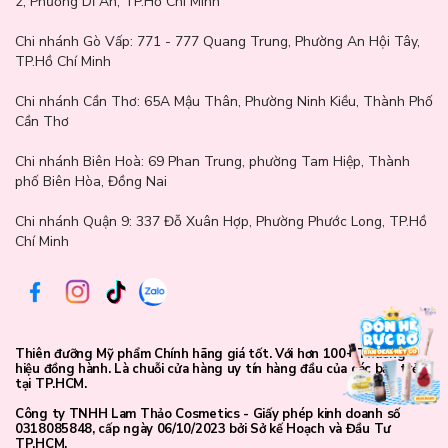
2, Phường Dĩ An, TP.Hồ Chí Minh
Chi nhánh Gò Vấp:
771 - 777 Quang Trung, Phường An Hội Tây,
TP.Hồ Chí Minh
Chi nhánh Cần Thơ:
65A Mậu Thân, Phường Ninh Kiều, Thành Phố
Cần Thơ
Chi nhánh Biên Hoà:
69 Phan Trung, phường Tam Hiệp, Thành
phố Biên Hòa, Đồng Nai
Hướng dẫn sử dụng:
Chi nhánh Quận 9: 337 Đỗ Xuân Hợp, Phường Phước Long, TP.Hồ
Chí Minh
- Đổ một lượng nước tẩy trang ướt vừa đủ lên một miếng bông.
- Nhẹ nhàng lau mặt, mắt và môi theo chuyển động tròn (riêng
vùng mắt, giữ miếng bông trên mắt trong vài giây để nước tẩy
trang thấm sâu hơn và dễ loại bỏ lớp make up hơn).
Thiên đưỡng Mỹ phẩm Chính hãng giá tốt. Với hơn 100+ Thương
hiệu đồng hành. Là chuỗi cửa hàng uy tín hàng đầu của các bạn trẻ
tại TP.HCM.
Công ty TNHH Lam Thảo Cosmetics - Giấy phép kinh doanh số
0318085848, cấp ngày 06/10/2023 bởi Sở kế Hoạch và Đầu Tư
TP.HCM.