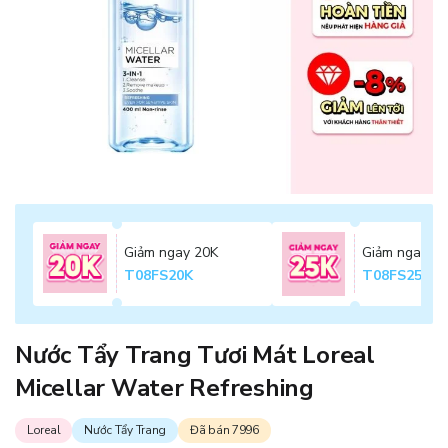
Giảm ngay 20K
Giảm ngay 2
T08FS20K
T08FS25K
Nước Tẩy Trang Tươi Mát Loreal
Micellar Water Refreshing
Loreal
Nước Tẩy Trang
Đã bán 7996