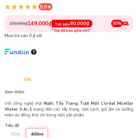
149,000₫
80,000₫
35%
229,000₫
Tiết kiệm
*Giá đã bao gồm VAT
Mua trả sau 0 ₫ với
Giảm đến
50K
khi thanh toán qua Fundiin.
Xem thêm
Với công nghệ mới
Nước Tẩy Trang Tươi Mát L'oréal Micellar
Water 3-In-1
mang đến các tẩy trang, làm sạch, giữ ẩm và dưỡng
mềm da đồng thời chỉ trong một sản phẩm.
Tiêu đề
95ml
400ml