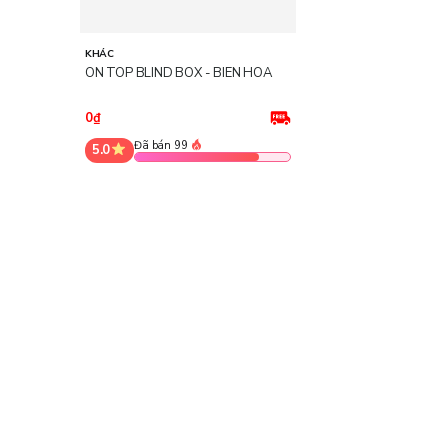
KHÁC
ON TOP BLIND BOX - BIÊN HÒA
0₫
Đã bán 99
5.0