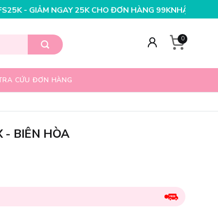
K CHO ĐƠN HÀNG 99K
NHẬP MÃ T08FS20K - GIẢM NGAY 
0
TRA CỨU ĐƠN HÀNG
 - BIÊN HÒA