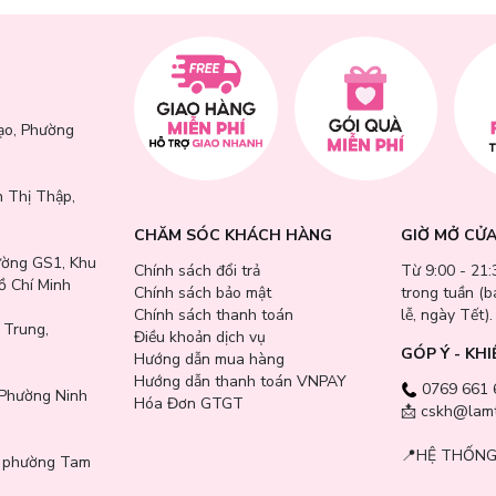
ạo, Phường
 Thị Thập,
CHĂM SÓC KHÁCH HÀNG
GIỜ MỞ CỬ
ường GS1, Khu
Chính sách đổi trả
Từ 9:00 - 21:
ồ Chí Minh
Chính sách bảo mật
trong tuần (
Chính sách thanh toán
lễ, ngày Tết).
 Trung,
Điều khoản dịch vụ
GÓP Ý - KHI
Hướng dẫn mua hàng
Hướng dẫn thanh toán VNPAY
0769 661 
Phường Ninh
Hóa Đơn GTGT
📩 cskh@lamt
📍
HỆ THỐNG
, phường Tam
i