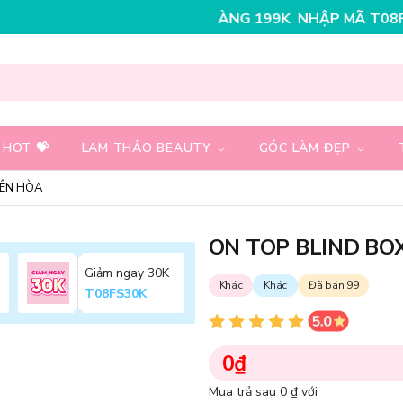
O ĐƠN HÀNG 199K
NHẬP MÃ T08FS25K - GIẢM NGAY 25
 HOT 💝
LAM THẢO BEAUTY
GÓC LÀM ĐẸP
IÊN HÒA
ON TOP BLIND BOX
Giảm ngay 30K
Khác
Khác
Đã bán 99
T08FS30K
0₫
Mua trả sau 0 ₫ với