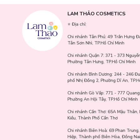
LAM THẢO COSMETICS
⭐️ Địa chỉ:
Chi nhánh Tân Phú:
49 Trần Hưng Đ
Tân Sơn Nhì, TP.Hồ Chí Minh
Chi nhánh Quận 7:
371 - 373 Nguyễn
Phường Tân Hưng, TP.Hồ Chí Minh
Chi nhánh Bình Dương:
244 - 246 Đ
phố Nhị Đồng 2, Phường Dĩ An, TP.H
Chi nhánh Gò Vấp:
771 - 777 Quang
Phường An Hội Tây, TP.Hồ Chí Minh
Chi nhánh Cần Thơ:
65A Mậu Thân, 
Kiều, Thành Phố Cần Thơ
Chi nhánh Biên Hoà:
69 Phan Trung
Hiệp, Thành phố Biên Hòa, Đồng Na