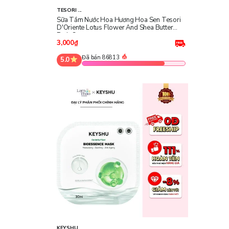
TESORI ...
Sữa Tắm Nước Hoa Hương Hoa Sen Tesori
D'Oriente Lotus Flower And Shea Butter
Bath Cream
3,000₫
Đã bán 86813
5.0
KEYSHU