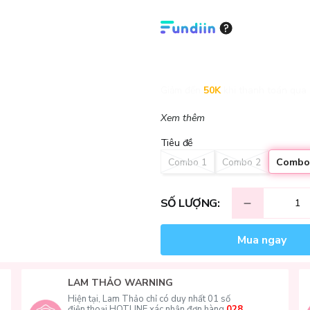
Giảm đến
50K
khi thanh toán qua 
Xem thêm
Tiêu đề
Combo 1
Combo 2
Combo
SỐ LƯỢNG:
Mua ngay
LAM THẢO WARNING
Hiện tại, Lam Thảo chỉ có duy nhất 01 số
điện thoại HOTLINE xác nhận đơn hàng
028