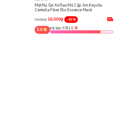
Mặt Nạ Sợi Xơ Rau Má Cấp Ẩm Keyshu
Centella Fiber Bio Essence Mask
16,000₫
-45%
29,000₫
Đã bán 57810
5.0