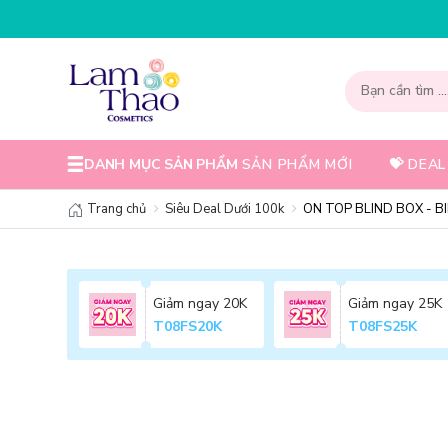
NHẬP MÃ T08FS30K - GIẢM NGAY 30K CH
DANH MỤC SẢN PHẨM
SẢN PHẨM MỚI
💝 DEAL
Trang chủ
Siêu Deal Dưới 100k
ON TOP BLIND BOX - B
Giảm ngay 20K
Giảm ngay 25K
T08FS20K
T08FS25K