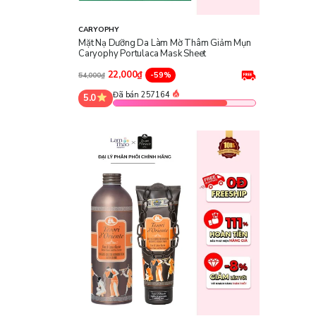
CARYOPHY
Mặt Nạ Dưỡng Da Làm Mờ Thâm Giảm Mụn
Caryophy Portulaca Mask Sheet
22,000₫
-59%
54,000₫
Đã bán 257164
5.0