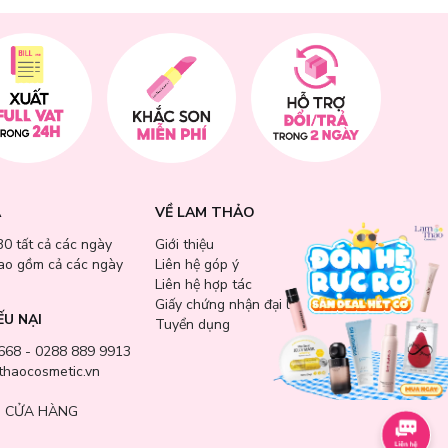
A
VỀ LAM THẢO
30 tất cả các ngày
Giới thiệu
bao gồm cả các ngày
Liên hệ góp ý
Liên hệ hợp tác
Giấy chứng nhận đại lý
ẾU NẠI
Tuyển dụng
668 - 0288 889 9913
haocosmetic.vn
 CỬA HÀNG