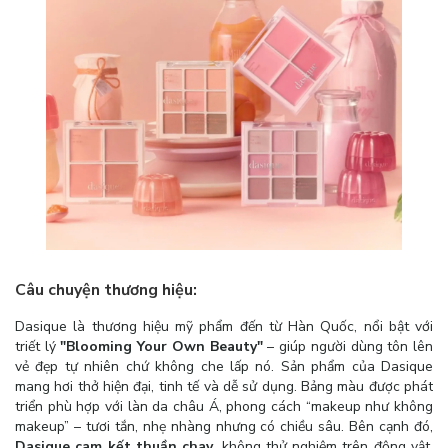
Câu chuyện thương hiệu:
Dasique là thương hiệu mỹ phẩm đến từ Hàn Quốc, nổi bật với
triết lý
"Blooming Your Own Beauty"
– giúp người dùng tôn lên
vẻ đẹp tự nhiên chứ không che lấp nó. Sản phẩm của Dasique
mang hơi thở hiện đại, tinh tế và dễ sử dụng. Bảng màu được phát
triển phù hợp với làn da châu Á, phong cách “makeup như không
makeup” – tươi tắn, nhẹ nhàng nhưng có chiều sâu. Bên cạnh đó,
Dasique cam kết thuần chay
, không thử nghiệm trên động vật,