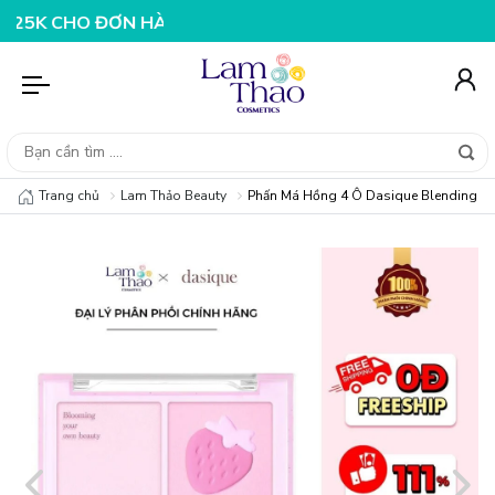
 ĐƠN HÀNG 199K
NHẬP MÃ T08FS25K - GIẢM NGAY 25K 
Trang chủ
Lam Thảo Beauty
Phấn Má Hồng 4 Ô Dasique Blending M