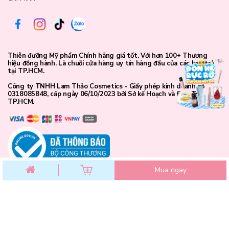
Tán phấn lên vùng gò má theo hướng từ trong ra ngoài, có thể
kéo nhẹ lên thái dương để tạo hiệu ứng nâng cơ.
Pha trộn 2–3 ô màu
để đạt được sắc độ mong muốn: ví dụ hồng
đào nhẹ cho makeup đi học, cam nude cho makeup đi làm, berry
cho makeup tiệc tối.
Thiên đưỡng Mỹ phẩm Chính hãng giá tốt. Với hơn 100+ Thương
hiệu đồng hành. Là chuỗi cửa hàng uy tín hàng đầu của các bạn trẻ
Có thể dùng 1 ô màu đậm để tạo khối nhẹ vùng má dưới hoặc
tại TP.HCM.
sống mũi.
Công ty TNHH Lam Thảo Cosmetics - Giấy phép kinh doanh số
0318085848, cấp ngày 06/10/2023 bởi Sở kế Hoạch và Đầu Tư
TP.HCM.
Mua ngay