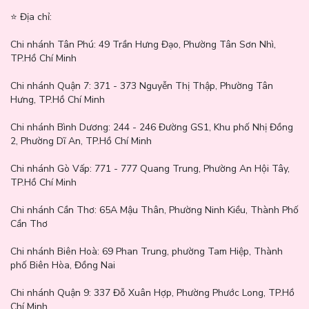
⭐️ Địa chỉ:
Chi nhánh Tân Phú:
49 Trần Hưng Đạo, Phường Tân Sơn Nhì,
-
Phấn Má Hồng 4 Ô Dasique Blending Mood Cheek
là một
TP.Hồ Chí Minh
sản phẩm thuần chay, có kết cấu mềm mịn với các hạt phấn mịn
được nén chặt, giúp che phủ lỗ chân lông, tạo ra lớp nền mềm mịn
Chi nhánh Quận 7:
371 - 373 Nguyễn Thị Thập, Phường Tân
mà không gây tắc nghẽn lỗ chân lông, đồng thời giúp dưỡng ẩm
Hưng, TP.Hồ Chí Minh
cho làn da ửng hồng mềm mại mà không bị khô hay bong tróc
nền.
Chi nhánh Bình Dương:
244 - 246 Đường GS1, Khu phố Nhị Đồng
2, Phường Dĩ An, TP.Hồ Chí Minh
Thông số sản phẩm:
Chi nhánh Gò Vấp:
771 - 777 Quang Trung, Phường An Hội Tây,
Thương hiệu: Dasique
TP.Hồ Chí Minh
Xuất xứ: Hàn Quốc
Chi nhánh Cần Thơ:
65A Mậu Thân, Phường Ninh Kiều, Thành Phố
Cần Thơ
Trọng lượng: 10.4g
Chi nhánh Biên Hoà:
69 Phan Trung, phường Tam Hiệp, Thành
Hướng dẫn sử dụng:
phố Biên Hòa, Đồng Nai
Dùng cọ má hồng lông mềm
, chạm nhẹ vào từng ô màu.
Chi nhánh Quận 9: 337 Đỗ Xuân Hợp, Phường Phước Long, TP.Hồ
Chí Minh