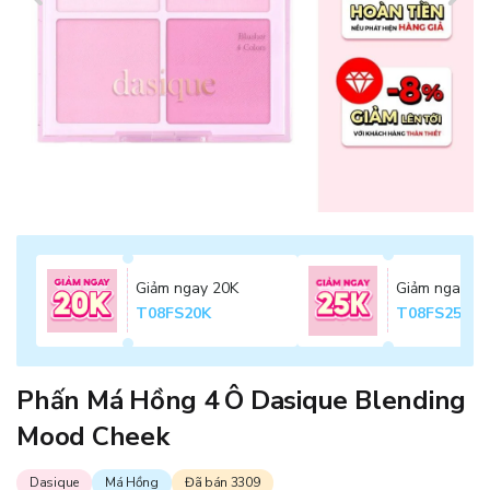
Giảm ngay 20K
Giảm ngay 2
T08FS20K
T08FS25K
Phấn Má Hồng 4 Ô Dasique Blending
Mood Cheek
Dasique
Má Hồng
Đã bán 3309