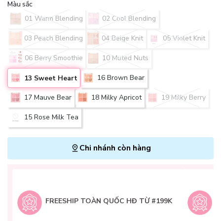
Màu sắc
01 Warm Blending
02 Cool Blending
03 Peach Blending
04 Beige Knit
05 Violet Knit
06 Berry Smoothie
10 Muted Nuts
16 Brown Bear
13 Sweet Heart
17 Mauve Bear
18 Milky Apricot
19 Milky Berry
15 Rose Milk Tea
Chi nhánh còn hàng
L
H
t
FREESHIP TOÀN QUỐC HĐ TỪ #199K
9
Q
g