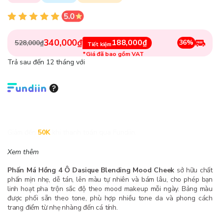
340,000₫
188,000₫
36%
528,000₫
Tiết kiệm
*Giá đã bao gồm VAT
Trả sau đến 12 tháng với
Giảm đến
50K
khi thanh toán qua Fundiin.
Xem thêm
Phấn Má Hồng 4 Ô Dasique Blending Mood Cheek
sở hữu chất
phấn mịn nhẹ, dễ tán, lên màu tự nhiên và bám lâu, cho phép bạn
linh hoạt pha trộn sắc độ theo mood makeup mỗi ngày. Bảng màu
được phối sẵn theo tone, phù hợp nhiều tone da và phong cách
trang điểm từ nhẹ nhàng đến cá tính.