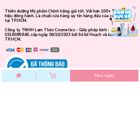
Thiên đưỡng Mỹ phẩm Chính hãng giá tốt. Với hơn 100+ Thương
hiệu đồng hành. Là chuỗi cửa hàng uy tín hàng đầu của các bạn trẻ
tại TP.HCM.
Công ty TNHH Lam Thảo Cosmetics - Giấy phép kinh doanh số
0318085848, cấp ngày 06/10/2023 bởi Sở kế Hoạch và Đầu Tư
TP.HCM.
Mua ngay
CHĂM SÓC KHÁCH HÀNG
Chính sách đổi trả