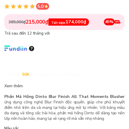
215,000₫
174,000₫
45%
389,000₫
Tiết kiệm
Trả sau đến 12 tháng với
Giảm đến
50K
khi thanh toán qua Fundiin.
Xem thêm
Phấn Má Hồng Dinto Blur Finish All That Moments Blusher
ứng dụng công nghệ Blur Finish độc quyền, giúp che phủ khuyết
điểm nhỏ trên da và mang lại hiệu ứng mờ tự nhiên. Với bảng màu
đa dạng và tông sắc hài hòa, phấn má hồng Dinto dễ dàng tạo nên
lớp nền hoàn hảo, mang lại vẻ rạng rỡ mà vẫn nhẹ nhàng.
Màu sắc