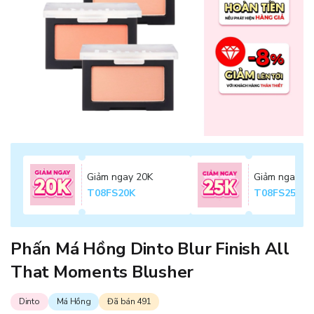
Giảm ngay 20K
Giảm ngay 2
T08FS20K
T08FS25K
Phấn Má Hồng Dinto Blur Finish All
That Moments Blusher
Dinto
Má Hồng
Đã bán 491