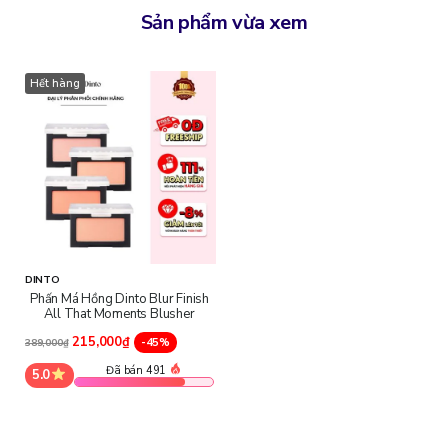
Sản phẩm vừa xem
Hết hàng
DINTO
Phấn Má Hồng Dinto Blur Finish
All That Moments Blusher
215,000₫
-45%
389,000₫
Đã bán 491
5.0