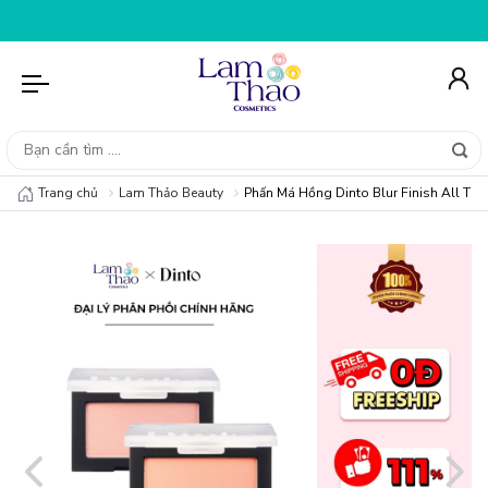
O ĐƠN HÀNG 99K
NHẬP MÃ T08FS20K - GIẢM NGAY 20K 
Trang chủ
Lam Thảo Beauty
Phấn Má Hồng Dinto Blur Finish All Th