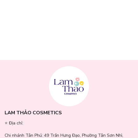
LAM THẢO COSMETICS
Thành phần sản phẩm:
⭐️ Địa chỉ:
Phấn Má Hồng Dinto Blur Finish All That Moments Blusher
Chi nhánh Tân Phú:
49 Trần Hưng Đạo, Phường Tân Sơn Nhì,