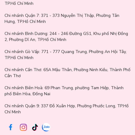
được tạo nên từ các thành phần an toàn và lành tính:
TP.Hồ Chí Minh
Bột khoáng tự nhiên: Mang lại kết cấu mềm mịn, dễ tán đều trên
Chi nhánh Quận 7:
371 - 373 Nguyễn Thị Thập, Phường Tân
da.
Hưng, TP.Hồ Chí Minh
Chiết xuất từ thực vật: Tăng cường độ ẩm và giúp làn da không bị
Chi nhánh Bình Dương:
244 - 246 Đường GS1, Khu phố Nhị Đồng
khô khi sử dụng.
2, Phường Dĩ An, TP.Hồ Chí Minh
Công thức không chứa paraben: Đảm bảo an toàn cho da nhạy
Chi nhánh Gò Vấp:
771 - 777 Quang Trung, Phường An Hội Tây,
cảm và phù hợp với xu hướng mỹ phẩm sạch.
TP.Hồ Chí Minh
Sắc tố màu cao cấp: Đảm bảo độ lên màu chuẩn và tự nhiên,
Chi nhánh Cần Thơ:
65A Mậu Thân, Phường Ninh Kiều, Thành Phố
không gây bết hay loang lổ.
Cần Thơ
Bảng thành phần chi tiết:
Talc, Mica (CI 77019), Polymethyl
Methacrylate, Titanium Dioxide (CI 77891), Lauroyl Lysine,
Chi nhánh Biên Hoà:
69 Phan Trung, phường Tam Hiệp, Thành
Dimethicone, Diisostearyl Malate, Magnesium Myristate,
phố Biên Hòa, Đồng Nai
Octyldodecyl Stearoyl Stearate, Iron Oxide Red (CI 77491),
Caprylyl Glycol, CI 73360, Isocetyl Myristate, Ultramarines (CI
Chi nhánh Quận 9: 337 Đỗ Xuân Hợp, Phường Phước Long, TP.Hồ
77007), Aluminum Hydroxide, Triethoxycaprylylsilane, Glyceryl
Chí Minh
Caprylate, Ethylhexylglycerin, Iron Oxide Yellow (CI 77492),
lSodium Chloride, Hydrogenated Lecithin, Water, Sodium Sulfate,
Tocopherol.