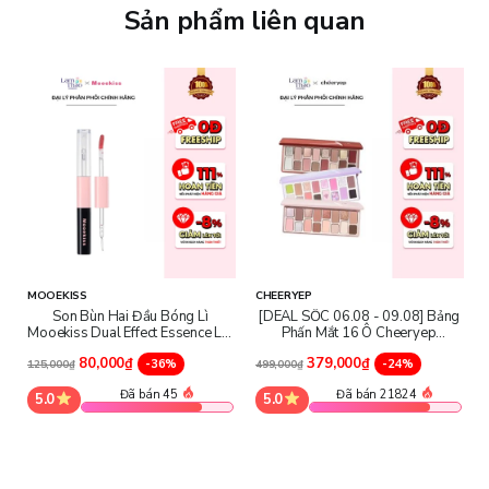
Sản phẩm liên quan
MOOEKISS
CHEERYEP
Son Bùn Hai Đầu Bóng Lì
[DEAL SỐC 06.08 - 09.08] Bảng
Mooekiss Dual Effect Essence Lip
Phấn Mắt 16 Ô Cheeryep
Mud
Eyeshadow Palette
80,000₫
379,000₫
-36%
-24%
125,000₫
499,000₫
Giấy chứng nhận đại lý:
Đã bán 45
Đã bán 21824
5.0
5.0