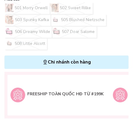
501 Merry Orwell
502 Sweet Rilke
503 Spunky Kafka
505 Blushed Nietzsche
506 Dreamy Wilde
507 Dear Salome
508 Little Alcott
Chi nhánh còn hàng
L
H
t
FREESHIP TOÀN QUỐC HĐ TỪ #199K
9
Q
g