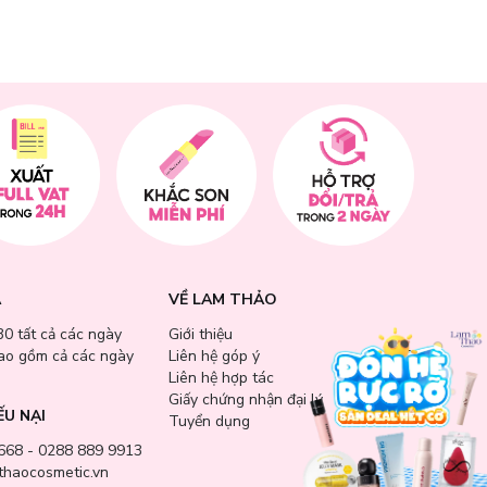
ều sâu hơn.
ài.
kích ứng
A
VỀ LAM THẢO
30 tất cả các ngày
Giới thiệu
bao gồm cả các ngày
Liên hệ góp ý
Liên hệ hợp tác
Giấy chứng nhận đại lý
ẾU NẠI
Tuyển dụng
668 - 0288 889 9913
haocosmetic.vn