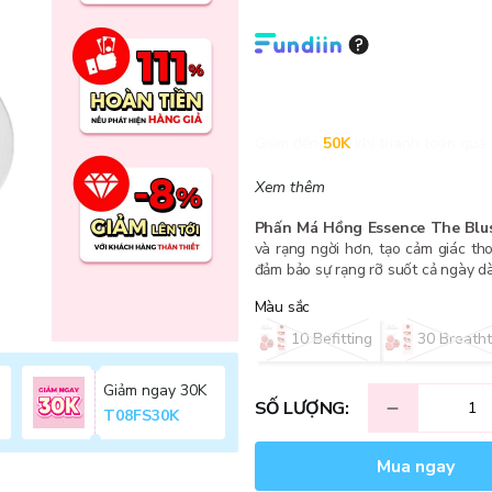
Giảm đến
50K
khi thanh toán qua 
Xem thêm
Phấn Má Hồng Essence The Blu
và rạng ngời hơn, tạo cảm giác tho
đảm bảo sự rạng rỡ suốt cả ngày dà
Màu sắc
10 Befitting
30 Breatht
Giảm ngay 30K
SỐ LƯỢNG:
T08FS30K
Mua ngay