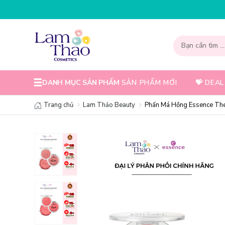
DANH MỤC SẢN PHẨM
SẢN PHẨM MỚI
💝 DEAL
Trang chủ
Lam Thảo Beauty
Phấn Má Hồng Essence The