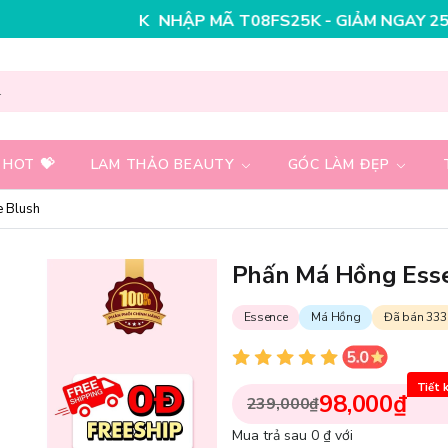
NHẬP MÃ T08FS30K - GIẢM NGAY 30K CHO ĐƠN HÀ
 HOT 💝
LAM THẢO BEAUTY
GÓC LÀM ĐẸP
 Blush
Phấn Má Hồng Ess
Essence
Má Hồng
Đã bán 333
Tiết 
98,000₫
239,000₫
Mua trả sau 0 ₫ với