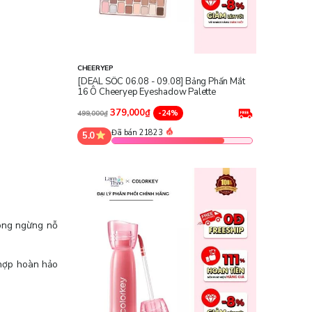
CHEERYEP
[DEAL SỐC 06.08 - 09.08] Bảng Phấn Mắt
16 Ô Cheeryep Eyeshadow Palette
379,000₫
-24%
499,000₫
Đã bán 21823
5.0
ng ngừng nỗ
 hợp hoàn hảo