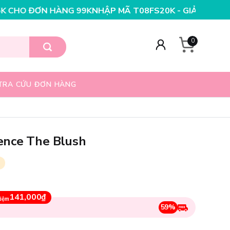
NG 199K
NHẬP MÃ T08FS25K - GIẢM NGAY 25K CHO ĐƠN
0
TRA CỨU ĐƠN HÀNG
ence The Blush
141,000₫
kiệm
59%