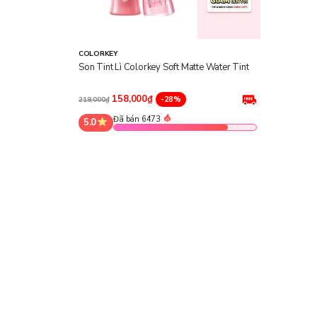
COLORKEY
Son Tint Lì Colorkey Soft Matte Water Tint
158,000₫
-28%
219,000₫
Đã bán 6473
5.0