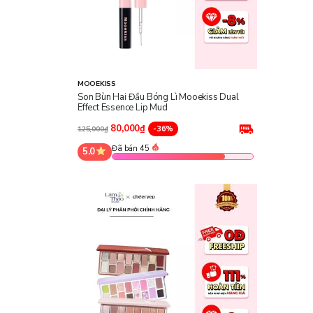
MOOEKISS
Son Bùn Hai Đầu Bóng Lì Mooekiss Dual
Effect Essence Lip Mud
80,000₫
-36%
125,000₫
Đã bán 45
5.0