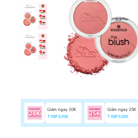
Giảm ngay 20K
Giảm ngay 25K
T08FS20K
T08FS25K