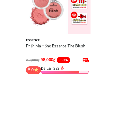
ESSENCE
Phấn Má Hồng Essence The Blush
98,000₫
-59%
239,000₫
Đã bán 333
5.0
Công dụng:
Tạo sắc tố cho khuôn mặt: Phấn má hồng 4 màu Essence The
hơn.