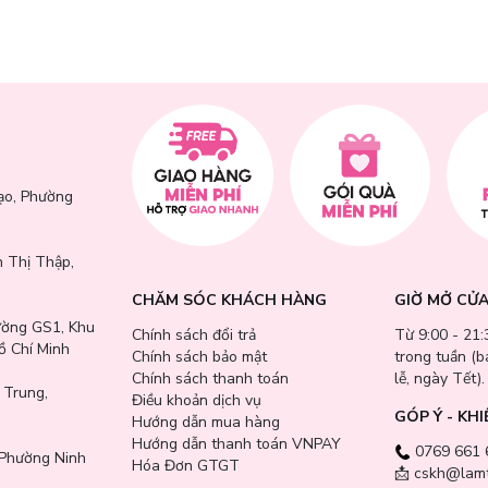
, đem đến vẻ tươi sáng và giúp định hình khuôn mặt rõ nét.
giúp tạo ra bóng và ánh sáng trên khuôn mặt, từ đó khuôn mặt có chi
và tông da, giúp làn da thêm phần rạng rỡ và cuốn hút.
, tạo lớp nền mịn màng và tự nhiên.
cao ngọc trai, bám màu lâu trên da, đảm bảo sự rạng rỡ suốt cả ngày d
ạo, Phường
 không chứa paraben, không hạt vi nhựa, an toàn cho da và không gây 
 Thị Thập,
CHĂM SÓC KHÁCH HÀNG
GIỜ MỞ CỬ
ường GS1, Khu
Chính sách đổi trả
Từ 9:00 - 21:
ồ Chí Minh
Chính sách bảo mật
trong tuần (
Chính sách thanh toán
lễ, ngày Tết).
 Trung,
Điều khoản dịch vụ
GÓP Ý - KHI
Hướng dẫn mua hàng
Hướng dẫn thanh toán VNPAY
0769 661 
Phường Ninh
Hóa Đơn GTGT
📩 cskh@lamt