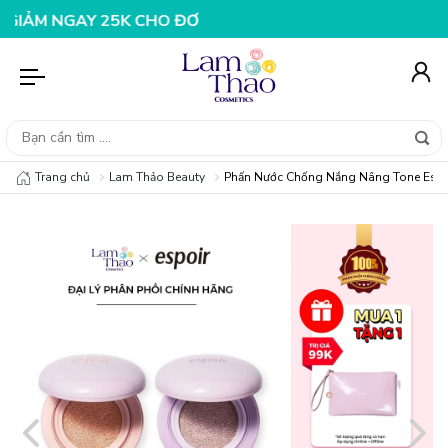
AY 25K CHO ĐƠN HÀNG 99K
NHẬP MÃ T08FS20K - GIẢM 
Trang chủ
Lam Thảo Beauty
Phấn Nước Chống Nắng Nâng Tone Espoi