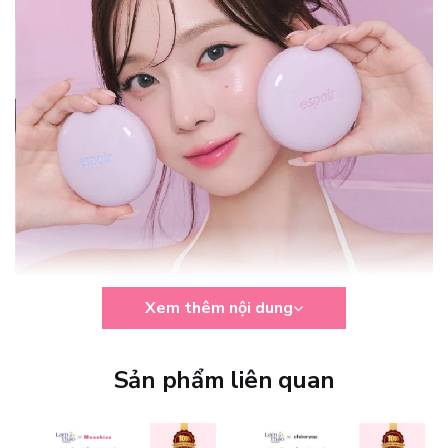
Xem thêm nội dung
Công dụng:
Sản phẩm liên quan
Phấn Nước Chống Nắng Nâng Tone Espoir Dewlike Jello
Tone Up Cushion SPF50+ PA+++
là sự kết hợp đáo giữa công