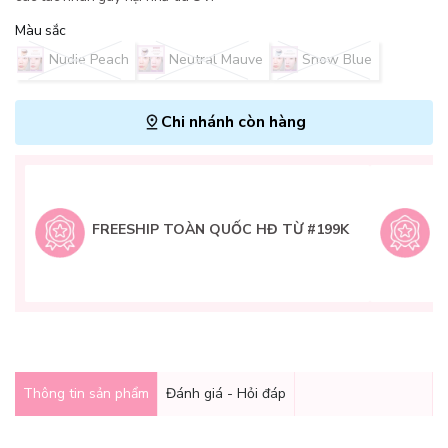
Màu sắc
Nudie Peach
Neutral Mauve
Snow Blue
Chi nhánh còn hàng
L
H
t
FREESHIP TOÀN QUỐC HĐ TỪ #199K
9
Q
g
Thông tin sản phẩm
Đánh giá - Hỏi đáp