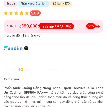
Espoir
Phấn Nước (Cushion)
Đã bán 4370
389,000₫
147,000₫
27%
536,000₫
Tiết kiệm
Trả sau đến 12 tháng với
Giảm đến
50K
khi thanh toán qua Fundiin.
Xem thêm
Phấn Nước Chống Nắng Nâng Tone Espoir Dewlike Jello Tone
Up Cushion SPF50+ PA+++
là sự kết hợp đáo giữa công nghệ
nâng tone làn da, điều chỉnh tông màu da và công thức dưỡng ẩm
sâu giúp da mềm mại, mịn màng cả ngày đồng thời bảo vệ da khỏi
các tác nhân gây hại như tia UV.