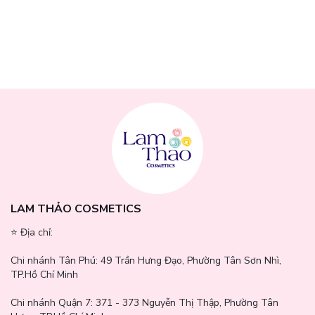
Hiện tại Lam Thảo Cosmetics đã cho lên kệ đầy đủ 3 loại sản
phẩm của
Phấn Nước Chống Nắng Nâng Tone Espoir Dewlike
Jello Tone Up Cushion SPF50+ PA+++
:
Nudie Peach: Màu be đào giúp nâng tone da, tăng thêm sức sống
nhờ tông màu da tự nhiên. Thích hợp cho tông màu da ấm, tự
nhiên (Tone 21 ~ 23)
LAM THẢO COSMETICS
⭐️ Địa chỉ:
Chi nhánh Tân Phú:
49 Trần Hưng Đạo, Phường Tân Sơn Nhì,
TP.Hồ Chí Minh
Chi nhánh Quận 7:
371 - 373 Nguyễn Thị Thập, Phường Tân