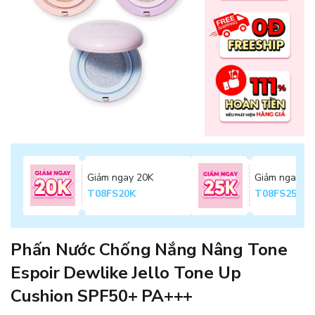
Giảm ngay 20K
Giảm ngay 2
T08FS20K
T08FS25K
Phấn Nước Chống Nắng Nâng Tone
Espoir Dewlike Jello Tone Up
Cushion SPF50+ PA+++