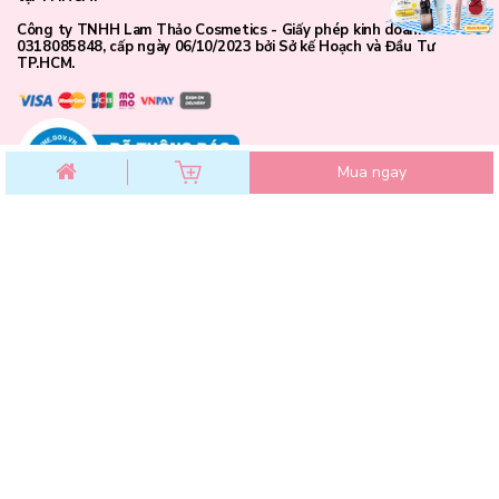
Công ty TNHH Lam Thảo Cosmetics - Giấy phép kinh doanh số
0318085848, cấp ngày 06/10/2023 bởi Sở kế Hoạch và Đầu Tư
TP.HCM.
Mua ngay
CHĂM SÓC KHÁCH HÀNG
Chính sách đổi trả
Chính sách bảo mật
Chính sách thanh toán
Điều khoản dịch vụ
Hướng dẫn mua hàng