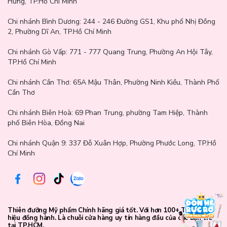
Hưng, TP.Hồ Chí Minh
Chi nhánh Bình Dương:
244 - 246 Đường GS1, Khu phố Nhị Đồng
2, Phường Dĩ An, TP.Hồ Chí Minh
Chi nhánh Gò Vấp:
771 - 777 Quang Trung, Phường An Hội Tây,
TP.Hồ Chí Minh
Chi nhánh Cần Thơ:
65A Mậu Thân, Phường Ninh Kiều, Thành Phố
Cần Thơ
Chi nhánh Biên Hoà:
69 Phan Trung, phường Tam Hiệp, Thành
phố Biên Hòa, Đồng Nai
Chi nhánh Quận 9: 337 Đỗ Xuân Hợp, Phường Phước Long, TP.Hồ
Chí Minh
Neutral Mauve: Màu tím Lilac giúp hiệu chỉnh sắc vàng trên da và
làm sáng da, hiệu chỉnh làn da mệt mỏi trở nên có sức sống hơn.
Thích hợp cho tông màu da sáng đến trung bình (Tone 20 ~ 22)
Thiên đưỡng Mỹ phẩm Chính hãng giá tốt. Với hơn 100+ Thương
hiệu đồng hành. Là chuỗi cửa hàng uy tín hàng đầu của các bạn trẻ
tại TP.HCM.