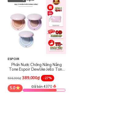
ESPOIR
Phấn Nước Chống Nắng Nâng
Tone Espoir Dewlike Jello Tone
Up Cushion SPF50+ PA+++
389,000₫
-27%
536,000₫
Đã bán 4370
5.0
Phấn Nước Chống Nắng Nâng Tone Espoir
với chỉ số chống
nắng SPF50+ PA+++ giúp bảo vệ làn da bạn khỏi tác hại của tia
UVA/UVB, hạn chế nhiệt độ và ánh sáng xanh gây tổn hại cho làn
da mỏng manh.
Sản phẩm còn chứa chiết xuất hoa hồng, với thành phần chính là
Peptide và collagen thuần chay cung cấp độ ẩm cho làn da sáng
bóng, săn chắc, căng mọng.