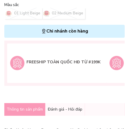
Màu sắc
01 Light Beige
02 Medium Beige
Chi nhánh còn hàng
L
H
t
FREESHIP TOÀN QUỐC HĐ TỪ #199K
9
Q
g
Thông tin sản phẩm
Đánh giá - Hỏi đáp