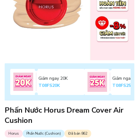
Giảm ngay 20K
Giảm ngay 2
T08FS20K
T08FS25K
Phấn Nước Horus Dream Cover Air
Cushion
Horus
Phấn Nước (Cushion)
Đã bán 862