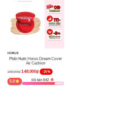
HORUS
Phấn Nước Horus Dream Cover
Air Cushion
148,000₫
-25%
198,000₫
Đã bán 862
5.0