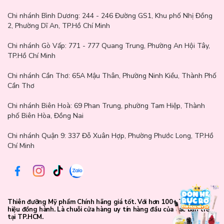
Kết cấu của sản phẩm cũng vô cùng mỏng mịn, tạo nên cảm giác
nhẹ nhàng trên làn da khi sử dụng.
Chi nhánh Bình Dương:
244 - 246 Đường GS1, Khu phố Nhị Đồng
2, Phường Dĩ An, TP.Hồ Chí Minh
Chi nhánh Gò Vấp:
771 - 777 Quang Trung, Phường An Hội Tây,
TP.Hồ Chí Minh
Chi nhánh Cần Thơ:
65A Mậu Thân, Phường Ninh Kiều, Thành Phố
Cần Thơ
Chi nhánh Biên Hoà:
69 Phan Trung, phường Tam Hiệp, Thành
phố Biên Hòa, Đồng Nai
Chi nhánh Quận 9: 337 Đỗ Xuân Hợp, Phường Phước Long, TP.Hồ
Chí Minh
Thiên đưỡng Mỹ phẩm Chính hãng giá tốt. Với hơn 100+ Thương
hiệu đồng hành. Là chuỗi cửa hàng uy tín hàng đầu của các bạn trẻ
tại TP.HCM.