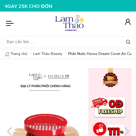
0K CHO ĐƠN HÀNG 199K
NHẬP MÃ T08FS25K - GIẢM NGA
Trang chủ
Lam Thảo Beauty
Phấn Nước Horus Dream Cover Air Cush