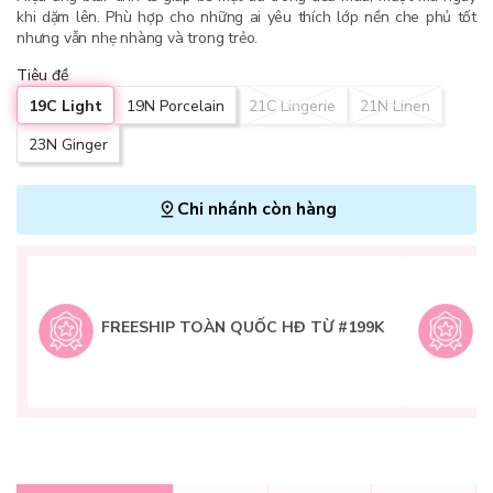
khi dặm lên. Phù hợp cho những ai yêu thích lớp nền che phủ tốt
nhưng vẫn nhẹ nhàng và trong trẻo.
Tiêu đề
19C Light
19N Porcelain
21C Lingerie
21N Linen
23N Ginger
Chi nhánh còn hàng
L
H
t
FREESHIP TOÀN QUỐC HĐ TỪ #199K
9
Q
g