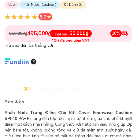
Clio
Phấn Nước (Cushion)
Đã bán 305
495,000₫
55,000₫
10%
550,000₫
Tiết kiệm
*Giá đã bao gồm VAT
Trả sau đến 12 tháng với
Giảm đến
50K
khi thanh toán qua Fundiin.
Xem thêm
Phấn Nước Trang Điểm Clio Kill Cover Founwear Cushion
SPF40 PA++
mang đến lớp nền mịn lì tự nhiên, giúp che phủ khuyết
điểm một cách nhẹ nhàng. Công thức với hạt phấn siêu nhỏ giúp lớp
nền bám tốt, không xuống tông và giữ da mềm mịn suốt ngày dài.
Hiệu ứng blur tinh tế giúp bề mặt da trông đều màu, mượt mà ngay