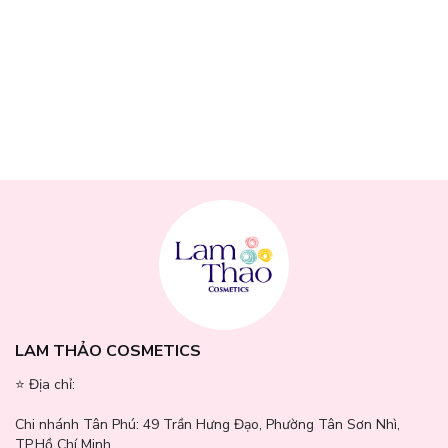
21N Linen
LAM THẢO COSMETICS
Tông tự nhiên trung tính, tiệp màu da và phù hợp nhiều tone da
⭐️ Địa chỉ:
Việt. Đây là lựa chọn an toàn khi dùng hằng ngày hoặc nếu chưa
biết chọn màu nào.
Chi nhánh Tân Phú:
49 Trần Hưng Đạo, Phường Tân Sơn Nhì,
TP.Hồ Chí Minh