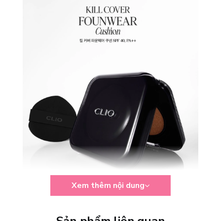
Xem thêm nội dung
5 Tone CLIO Kill Cover đang có sẵn tại Lam Thảo
Cosmetics
Sản phẩm liên quan