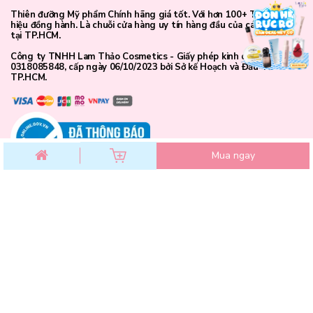
23N Ginger
Thiên đưỡng Mỹ phẩm Chính hãng giá tốt. Với hơn 100+ Thương
Tông tự nhiên hơi trầm, dành cho da trung bình đến da ngăm
hiệu đồng hành. Là chuỗi cửa hàng uy tín hàng đầu của các bạn trẻ
tại TP.HCM.
sáng. Mang lại lớp nền khỏe khoắn, không bị bệt trắng khi trang
điểm.
Công ty TNHH Lam Thảo Cosmetics - Giấy phép kinh doanh số
0318085848, cấp ngày 06/10/2023 bởi Sở kế Hoạch và Đầu Tư
TP.HCM.
Hợp với làn da vàng, da ngăm sáng, không bị bệt trắng khi đánh
full mặt
Mua ngay
CHĂM SÓC KHÁCH HÀNG
Chính sách đổi trả
Chính sách bảo mật