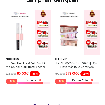
Lam Thảo hiện có đầy đủ bảng màu CLIO Kill Cover Founwear
Cushion để bạn lựa chọn. Mỗi tone được thiết kế phù hợp với
nhiều sắc da khác nhau, giúp lớp nền tự nhiên, không bị lệch tông
khi trang điểm hằng ngày.
19C Light
Tông sáng thiên lạnh, phù hợp da trắng sáng hoặc thích hiệu ứng
nâng tông nhẹ nhàng. Lớp nền cho cảm giác trong trẻo, phù hợp
style makeup Hàn Quốc.
Lưu ý: da vàng có thể hơi sáng
MOOEKISS
CHEERYEP
Son Bùn Hai Đầu Bóng Lì
[DEAL SỐC 06.08 - 09.08] Bảng
Mooekiss Dual Effect Essence Lip
Phấn Mắt 16 Ô Cheeryep
Mud
Eyeshadow Palette
80,000₫
379,000₫
-36%
-24%
125,000₫
499,000₫
Đã bán 21
Đã bán 21643
5.0
5.0