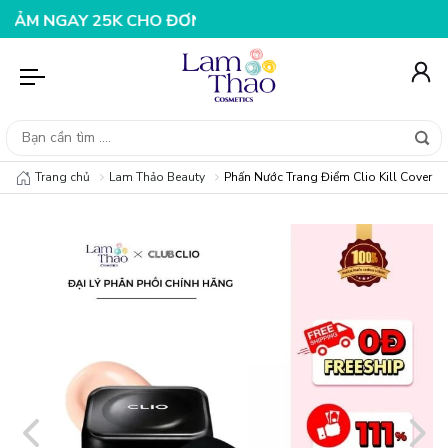
GAY 25K CHO ĐƠN HÀNG 99K
NHẬP MÃ T08FS20K - GIẢM
Trang chủ
Lam Thảo Beauty
Phấn Nước Trang Điểm Clio Kill Cover F