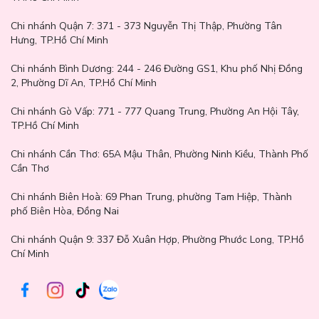
Mã màu siêu hợp với makeup hằng ngày hay đi làm. Đây là cũng
màu bán chạy nhất thường thấy
Chi nhánh Quận 7:
371 - 373 Nguyễn Thị Thập, Phường Tân
Hưng, TP.Hồ Chí Minh
Chi nhánh Bình Dương:
244 - 246 Đường GS1, Khu phố Nhị Đồng
2, Phường Dĩ An, TP.Hồ Chí Minh
Chi nhánh Gò Vấp:
771 - 777 Quang Trung, Phường An Hội Tây,
TP.Hồ Chí Minh
Chi nhánh Cần Thơ:
65A Mậu Thân, Phường Ninh Kiều, Thành Phố
Cần Thơ
Chi nhánh Biên Hoà:
69 Phan Trung, phường Tam Hiệp, Thành
phố Biên Hòa, Đồng Nai
Chi nhánh Quận 9: 337 Đỗ Xuân Hợp, Phường Phước Long, TP.Hồ
Chí Minh