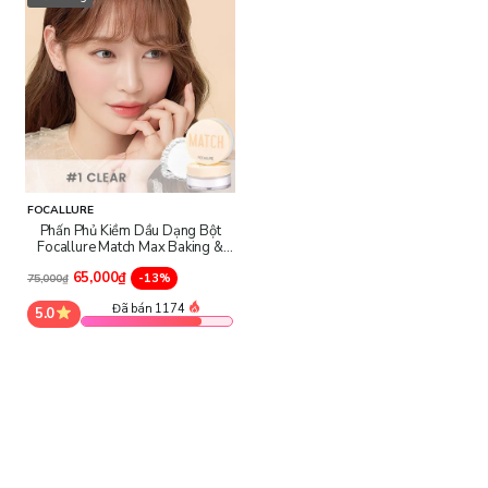
FOCALLURE
Phấn Phủ Kiềm Dầu Dạng Bột
Focallure Match Max Baking &
Setting Matte Loose Powder
65,000₫
-13%
75,000₫
Đã bán 1174
5.0