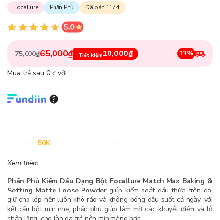
Focallure
Phấn Phủ
Đã bán 1174
65,000₫
10,000₫
13%
75,000₫
Tiết kiệm
Mua trả sau 0 ₫ với
Giảm đến
50K
khi thanh toán qua Fundiin.
Xem thêm
Phấn Phủ Kiềm Dầu Dạng Bột Focallure Match Max Baking &
Setting Matte Loose Powder
giúp kiểm soát dầu thừa trên da,
giữ cho lớp nền luôn khô ráo và không bóng dầu suốt cả ngày, với
kết cấu bột mịn nhẹ, phấn phủ giúp làm mờ các khuyết điểm và lỗ
chân lông, cho làn da trở nên mịn màng hơn.