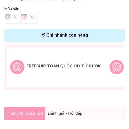
Màu sắc
01
02
Chi nhánh còn hàng
L
H
t
FREESHIP TOÀN QUỐC HĐ TỪ #199K
9
Q
g
Thông tin sản phẩm
Đánh giá - Hỏi đáp