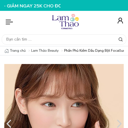
 NGAY 25K CHO ĐƠN HÀNG 99K
NHẬP MÃ T08FS20K - GI
Trang chủ
Lam Thảo Beauty
Phấn Phủ Kiềm Dầu Dạng Bột Focallure 