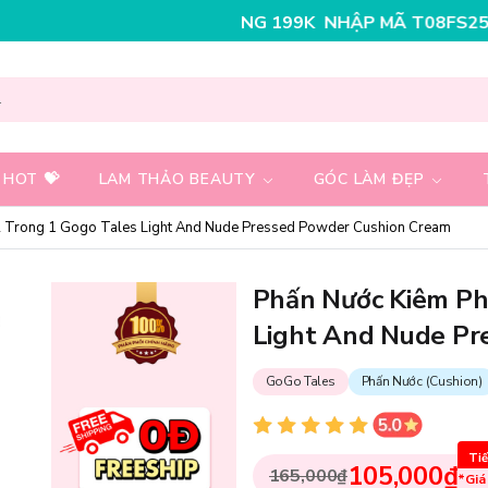
NHẬP MÃ T08FS30K - GIẢM NGAY 30K CHO ĐƠ
 HOT 💝
LAM THẢO BEAUTY
GÓC LÀM ĐẸP
2 Trong 1 Gogo Tales Light And Nude Pressed Powder Cushion Cream
Phấn Nước Kiêm Ph
Light And Nude Pr
GoGo Tales
Phấn Nước (Cushion)
Tiế
105,000₫
165,000₫
*Giá