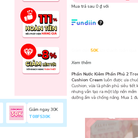
Mua trả sau 0 ₫ với
Giảm đến
50K
khi thanh toán qua 
Xem thêm
Phấn Nước Kiêm Phấn Phủ 2 Tro
Cushion Cream
luôn được ưa chuộn
Cushion, vừa là phấn phủ siêu tiết
nhưng vẫn tạo ra một lớp nền mềm 
dưỡng ẩm và chống nắng. Mua 1 đượ
Giảm ngay 30K
T08FS30K