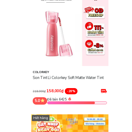
COLORKEY
Son Tint Lì Colorkey Soft Matte Water Tint
158,000₫
-28%
219,000₫
Đã bán 6425
5.0
Hết hàng