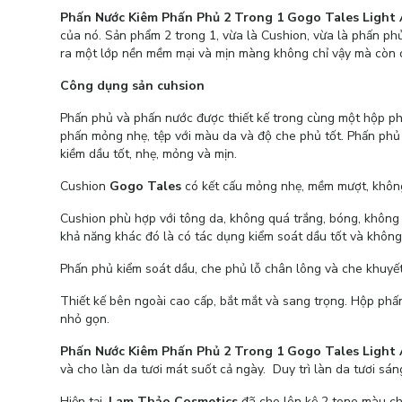
Phấn Nước Kiêm Phấn Phủ 2 Trong 1 Gogo Tales Light
của nó. Sản phẩm 2 trong 1, vừa là Cushion, vừa là phấn phủ
ra một lớp nền mềm mại và mịn màng không chỉ vậy mà còn 
Công dụng sản cuhsion
Phấn phủ và phấn nước được thiết kế trong cùng một hộp phấn 
phấn mỏng nhẹ, tệp với màu da và độ che phủ tốt. Phấn phủ
kiềm dầu tốt, nhẹ, mỏng và mịn.
Cushion
Gogo Tales
có kết cấu mỏng nhẹ, mềm mượt, không
Cushion phù hợp với tông da, không quá trắng, bóng, không 
khả năng khác đó là có tác dụng kiểm soát dầu tốt và không
Phấn phủ kiểm soát dầu, che phủ lỗ chân lông và che khuyết 
Thiết kế bên ngoài cao cấp, bắt mắt và sang trọng. Hộp ph
nhỏ gọn.
Phấn Nước Kiêm Phấn Phủ 2 Trong 1 Gogo Tales Ligh
và cho làn da tươi mát suốt cả ngày. Duy trì làn da tươi sán
Hiện tại,
Lam Thảo Cosmetics
đã cho lên kệ 2 tone màu c