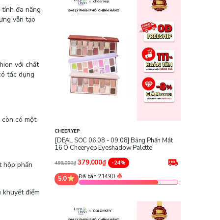
 tính đa năng
hưng vẫn tạo
hion với chất
có tác dụng
n còn có một
CHEERYEP
[DEAL SỐC 06.08 - 09.08] Bảng Phấn Mắt
16 Ô Cheeryep Eyeshadow Palette
379,000₫
-24%
499,000₫
t hộp phấn
Đã bán 21490
5.0
 khuyết điểm