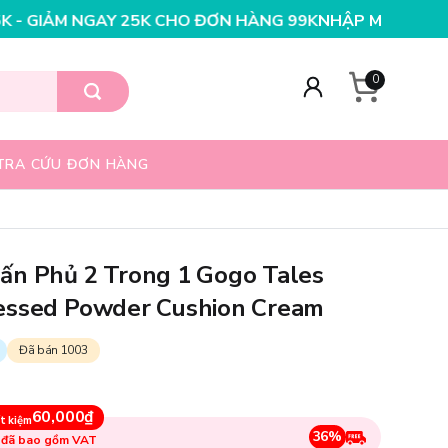
N HÀNG 199K
NHẬP MÃ T08FS25K - GIẢM NGAY 25K CHO
0
TRA CỨU ĐƠN HÀNG
ấn Phủ 2 Trong 1 Gogo Tales
essed Powder Cushion Cream
Đã bán 1003
60,000₫
t kiệm
36%
 đã bao gồm VAT