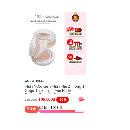
Hướng dẫn sử dụng
- Lấy một lượng vừa đủ cushion vào miếng bông, thoa lên d
- Dùng bông phấn lấy một lượng phấn phủ thích hợp và thoa
GOGO TALES
Phấn Nước Kiêm Phấn Phủ 2 Trong 1
Gogo Tales Light And Nude
Pressed Powder Cushion Cream
105,000₫
-36%
165,000₫
Đã bán 1003
5.0