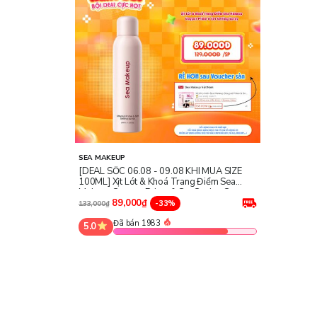
SEA MAKEUP
[DEAL SỐC 06.08 - 09.08 KHI MUA SIZE
100ML] Xịt Lót & Khoá Trang Điểm Sea
Makeup Stayput Prime & Set Setting Spray
89,000₫
-33%
133,000₫
Đã bán 1983
5.0