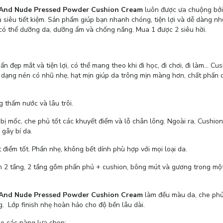
 And Nude Pressed Powder Cushion Cream
luôn được ưa chuộng bởi
 siêu tiết kiệm. Sản phẩm giúp bạn nhanh chóng, tiện lợi và dễ dàng n
có thể dưỡng da, dưỡng ẩm và chống nắng. Mua 1 được 2 siêu hời.
đẹp mắt và tiện lợi, có thể mang theo khi đi học, đi chơi, đi làm... Cus
 dạng nén có nhũ nhẹ, hạt mịn giúp da trông mịn màng hơn, chất phấn 
 thấm nước và lâu trôi.
bị mốc, che phủ tốt các khuyết điểm và lỗ chân lông. Ngoài ra, Cushio
 gây bí da.
điểm tốt. Phấn nhẹ, không bết dính phù hợp với mọi loại da.
ấn 2 tầng, 2 tầng gồm phấn phủ + cushion, bông mút và gương trong mộ
t And Nude Pressed Powder Cushion Cream
làm đều màu da, che phủ
g. Lớp finish nhẹ hoàn hảo cho độ bền lâu dài.
ho các nàng lựa chọn: