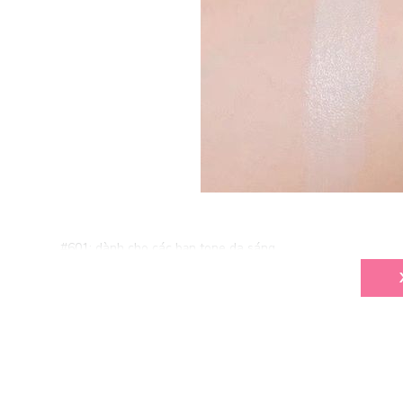
#601: dành cho các bạn tone da sáng.
#602: dành cho các bạn tone da trung bình đến ngâm.
Công dụng sản phẩm
Thương hiệu: Gogo Tales
Xuất xứ: Nội địa Trung
Trọng lượng: 6g + 8.5g